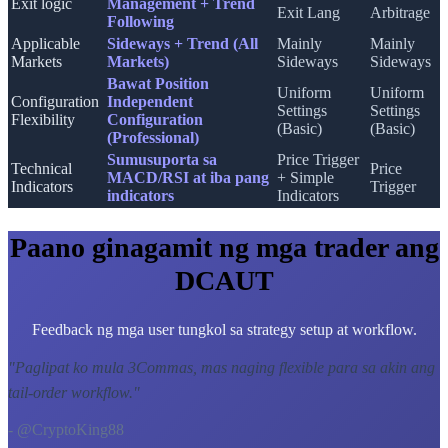
Exit logic
Management + Trend
Exit Lang
Arbitrage
Following
Applicable
Sideways + Trend (All
Mainly
Mainly
Markets
Markets)
Sideways
Sideways
Bawat Position
Uniform
Uniform
Configuration
Independent
Settings
Settings
Flexibility
Configuration
(Basic)
(Basic)
(Professional)
Sumusuporta sa
Price Trigger
Technical
Price
MACD/RSI at iba pang
+ Simple
Indicators
Trigger
indicators
Indicators
Paano ginagamit ng mga trader ang
DCAUT
Feedback ng mga user tungkol sa strategy setup at workflow.
"
Paglipat ko mula 3Commas, mas naging flexible para sa akin ang
tail-order workflow.
"
- @CryptoKing88