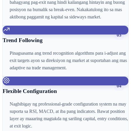
bahagyang pag-exit nang hindi kailangang hintayin ang buong
posisyon na bumalik sa break-even. Nakakatulong ito sa mas
aktibong paggamit ng kapital sa sideways market.
03
Trend Following
Pinagsasama ang trend recognition algorithms para i-adjust ang
exit targets ayon sa direksiyon ng market at suportahan ang mas
adaptive na trade management.
04
Flexible Configuration
Nagbibigay ng professional-grade configuration system na may
suporta sa RSI, MACD, at iba pang indicators. Bawat position
layer ay maaaring magtakda ng sariling capital, entry conditions,
at exit logic.