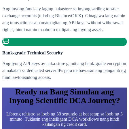
Ang inyong funds ay laging nakastore sa inyong sariling top-tier
exchange accounts (tulad ng Binance/OKX). Ginagawa lang namin
ang transactions sa pamamagitan ng API keys 'without withdrawal
rights', hindi namin maabot o malipat ang inyong assets.
Bank-grade Technical Security
Ang iyong API keys ay naka-store gamit ang bank-grade encryption
at nakatali sa dedicated server IPs para mabawasan ang panganib ng
hindi awtorisadong access.
Ready na Bang Simulan ang
Inyong Scientific DCA Journey?
Libreng rehistro sa loob ng 30 segundo at bot setup sa loob ng 3
minuto. Tuklasin ang intelligent DCA workflows nang hindi
kailangan ng credit card.