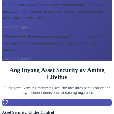
"
Bilang technical flow, ang customization functions ng DCAUT ay
nagbibigay-daan sa akin na perfectly ma-implement ang aking
ideas, sobrang powerful.
"
- @Trader_Jane
"
Hindi ko na kailangang tutukan ang market buong araw, at mas
sistematiko kong napapamahalaan ang entry dahil sa ATR
intervals.
"
- @futures_trader
Ang Inyong Asset Security ay Aming
Lifeline
Gumagamit kami ng maraming security measures para protektahan
ang account connections at data ng mga user.
Asset Security, Under Control