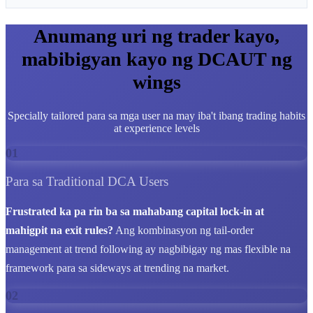
Anumang uri ng trader kayo,
mabibigyan kayo ng DCAUT ng
wings
Specially tailored para sa mga user na may iba't ibang trading habits
at experience levels
01
Para sa Traditional DCA Users
Frustrated ka pa rin ba sa mahabang capital lock-in at
mahigpit na exit rules?
Ang kombinasyon ng tail-order
management at trend following ay nagbibigay ng mas flexible na
framework para sa sideways at trending na market.
02