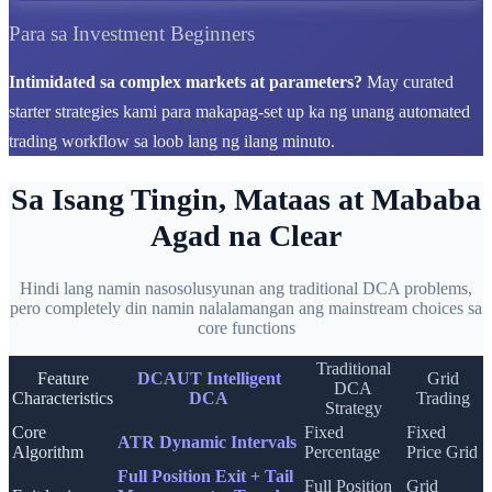
Para sa Investment Beginners
Intimidated sa complex markets at parameters?
May curated
starter strategies kami para makapag-set up ka ng unang automated
trading workflow sa loob lang ng ilang minuto.
Sa Isang Tingin, Mataas at Mababa
Agad na Clear
Hindi lang namin nasosolusyunan ang traditional DCA problems,
pero completely din namin nalalamangan ang mainstream choices sa
core functions
Traditional
Feature
DCAUT Intelligent
Grid
DCA
Characteristics
DCA
Trading
Strategy
Core
Fixed
Fixed
ATR Dynamic Intervals
Algorithm
Percentage
Price Grid
Full Position Exit + Tail
Full Position
Grid