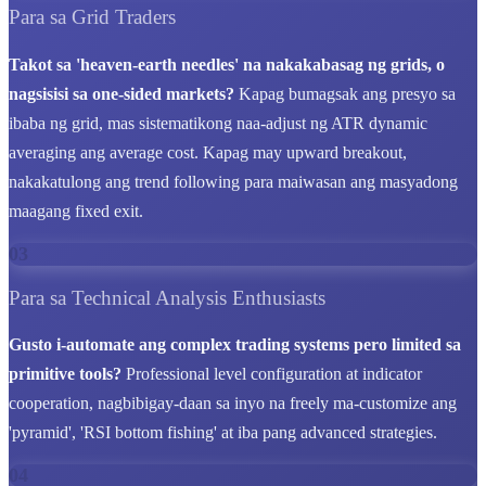
Para sa Grid Traders
Takot sa 'heaven-earth needles' na nakakabasag ng grids, o
nagsisisi sa one-sided markets?
Kapag bumagsak ang presyo sa
ibaba ng grid, mas sistematikong naa-adjust ng ATR dynamic
averaging ang average cost. Kapag may upward breakout,
nakakatulong ang trend following para maiwasan ang masyadong
maagang fixed exit.
03
Para sa Technical Analysis Enthusiasts
Gusto i-automate ang complex trading systems pero limited sa
primitive tools?
Professional level configuration at indicator
cooperation, nagbibigay-daan sa inyo na freely ma-customize ang
'pyramid', 'RSI bottom fishing' at iba pang advanced strategies.
04