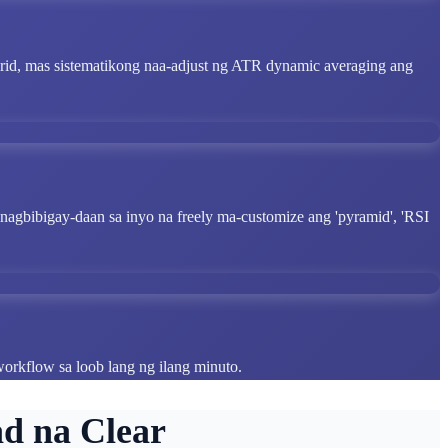
rid, mas sistematikong naa-adjust ng ATR dynamic averaging ang
n, nagbibigay-daan sa inyo na freely ma-customize ang 'pyramid', 'RSI
workflow sa loob lang ng ilang minuto.
d na Clear