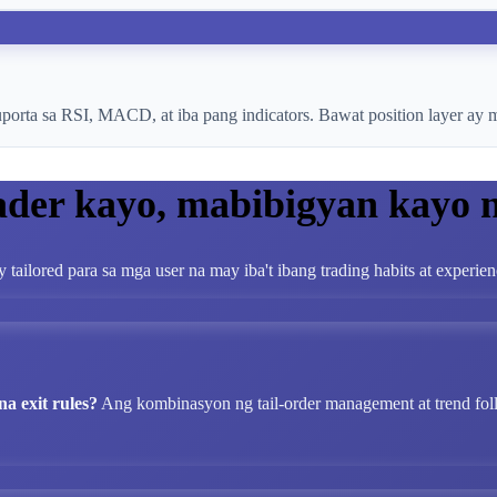
rta sa RSI, MACD, at iba pang indicators. Bawat position layer ay maaa
ader kayo, mabibigyan kayo
y tailored para sa mga user na may iba't ibang trading habits at experien
a exit rules?
Ang kombinasyon ng tail-order management at trend fol