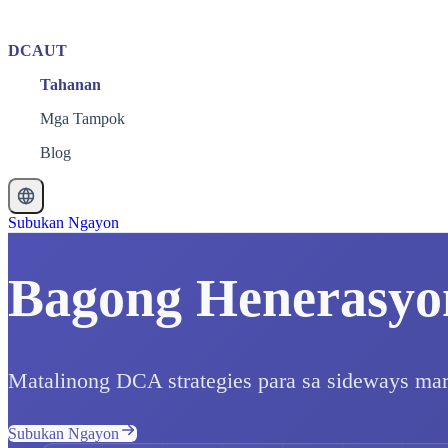
DCAUT
Tahanan
Mga Tampok
Blog
Subukan Ngayon
Bagong Henerasyon
Matalinong DCA strategies para sa sideways mark
Subukan Ngayon