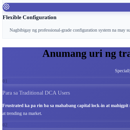
Flexible Configuration
Nagbibigay ng professional-grade configuration system na may supo
Anumang uri ng tr
Speciall
01
Para sa Traditional DCA Users
Frustrated ka pa rin ba sa mahabang capital lock-in at mahigpit n
at trending na market.
02