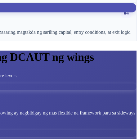
04
ring magtakda ng sariling capital, entry conditions, at exit logic.
 ng DCAUT ng wings
ce levels
lowing ay nagbibigay ng mas flexible na framework para sa sideways