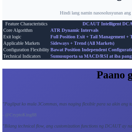
Hindi lang namin nasosolusyunan ang 
Feature Characteristics
DCAUT Intelligent DC
Core Algorithm
ATR Dynamic Intervals
Exit logic
Full Position Exit + Tail Management + 
Applicable Markets
Sideways + Trend (All Markets)
Configuration Flexibility
Bawat Position Independent Configuratio
Technical Indicators
Sumusuporta sa MACD/RSI at iba pang 
Paano 
"
Paglipat ko mula 3Commas, mas naging flexible para sa akin ang ta
- @CryptoKing88
"
Bilang technical flow, ang customization functions ng DCAUT ay na