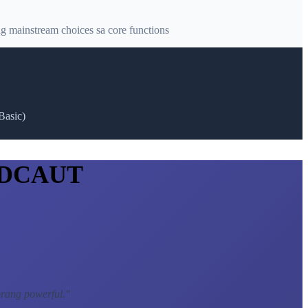
 mainstream choices sa core functions
Basic)
g DCAUT
brang powerful.
"