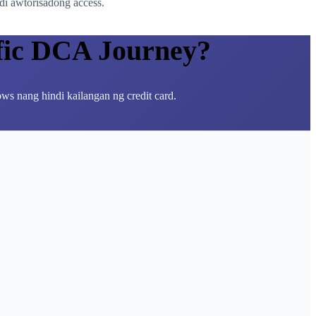
di awtorisadong access.
fic DCA Journey?
ws nang hindi kailangan ng credit card.