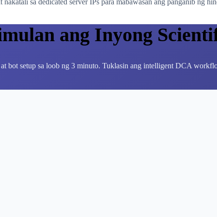
 nakatali sa dedicated server IPs para mabawasan ang panganib ng hin
imulan ang Inyong Scienti
 at bot setup sa loob ng 3 minuto. Tuklasin ang intelligent DCA workflo