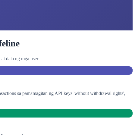
eline
at data ng mga user.
sactions sa pamamagitan ng API keys 'without withdrawal rights',