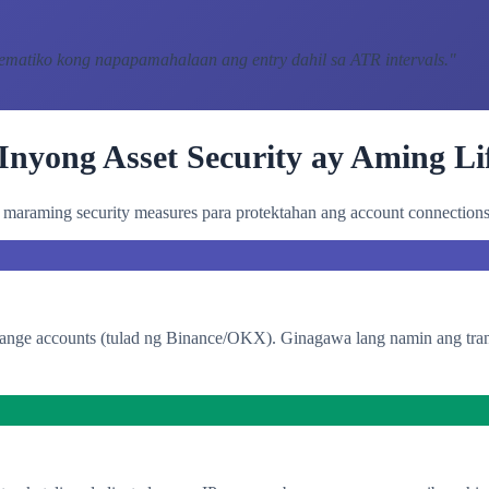
tematiko kong napapamahalaan ang entry dahil sa ATR intervals.
"
Inyong Asset Security ay Aming Lif
araming security measures para protektahan ang account connections 
change accounts (tulad ng Binance/OKX). Ginagawa lang namin ang tran