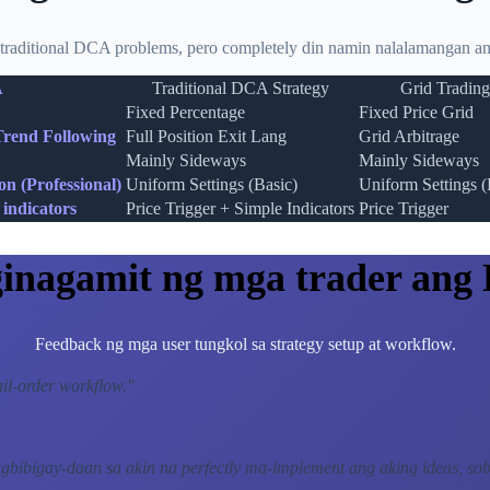
traditional DCA problems, pero completely din namin nalalamangan ang
A
Traditional DCA Strategy
Grid Trading
Fixed Percentage
Fixed Price Grid
Trend Following
Full Position Exit Lang
Grid Arbitrage
Mainly Sideways
Mainly Sideways
n (Professional)
Uniform Settings (Basic)
Uniform Settings (
indicators
Price Trigger + Simple Indicators
Price Trigger
ginagamit ng mga trader an
Feedback ng mga user tungkol sa strategy setup at workflow.
il-order workflow.
"
gbibigay-daan sa akin na perfectly ma-implement ang aking ideas, so