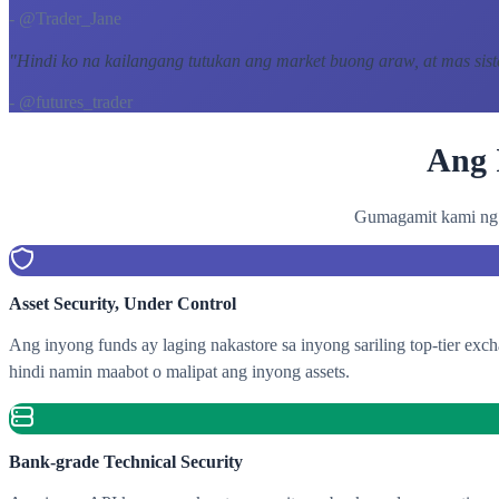
- @Trader_Jane
"
Hindi ko na kailangang tutukan ang market buong araw, at mas sis
- @futures_trader
Ang 
Gumagamit kami ng m
Asset Security, Under Control
Ang inyong funds ay laging nakastore sa inyong sariling top-tier ex
hindi namin maabot o malipat ang inyong assets.
Bank-grade Technical Security