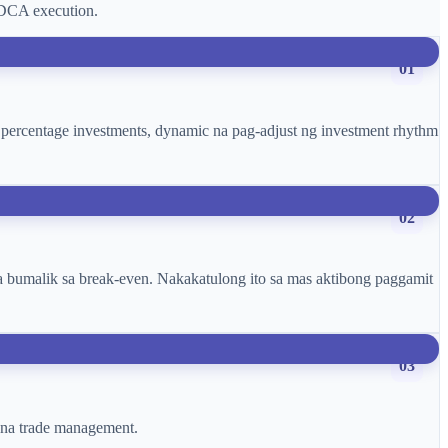
 DCA execution.
01
xed percentage investments, dynamic na pag-adjust ng investment rhythm
02
a bumalik sa break-even. Nakakatulong ito sa mas aktibong paggamit
03
e na trade management.