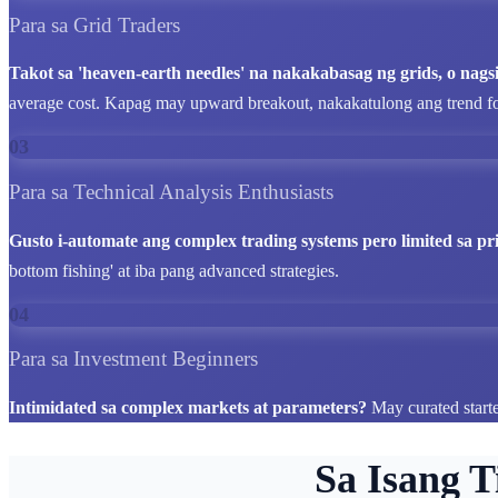
Para sa Grid Traders
Takot sa 'heaven-earth needles' na nakakabasag ng grids, o nagsi
average cost. Kapag may upward breakout, nakakatulong ang trend 
03
Para sa Technical Analysis Enthusiasts
Gusto i-automate ang complex trading systems pero limited sa pri
bottom fishing' at iba pang advanced strategies.
04
Para sa Investment Beginners
Intimidated sa complex markets at parameters?
May curated start
Sa Isang 