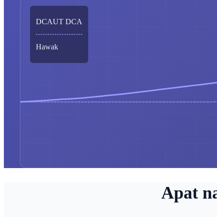
DCAUT DCA
Hawak
Apat n