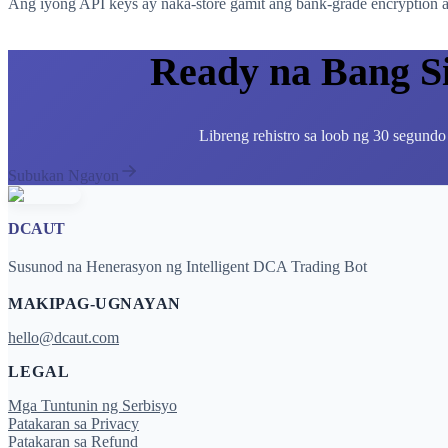
Ang iyong API keys ay naka-store gamit ang bank-grade encryption at
Ready na Bang S
Libreng rehistro sa loob ng 30 segundo
Subukan Ngayon
DCAUT
Susunod na Henerasyon ng Intelligent DCA Trading Bot
MAKIPAG-UGNAYAN
hello@dcaut.com
LEGAL
Mga Tuntunin ng Serbisyo
Patakaran sa Privacy
Patakaran sa Refund