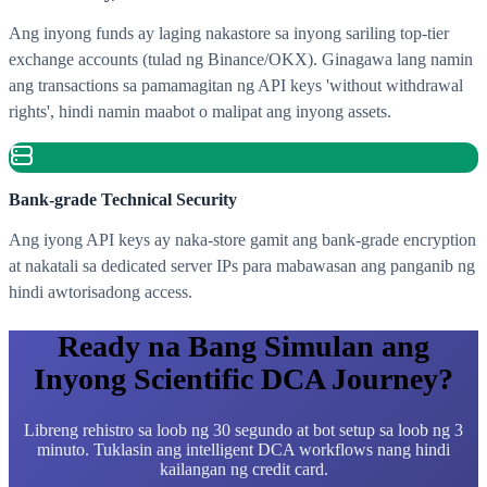
Ang inyong funds ay laging nakastore sa inyong sariling top-tier
exchange accounts (tulad ng Binance/OKX). Ginagawa lang namin
ang transactions sa pamamagitan ng API keys 'without withdrawal
rights', hindi namin maabot o malipat ang inyong assets.
Bank-grade Technical Security
Ang iyong API keys ay naka-store gamit ang bank-grade encryption
at nakatali sa dedicated server IPs para mabawasan ang panganib ng
hindi awtorisadong access.
Ready na Bang Simulan ang
Inyong Scientific DCA Journey?
Libreng rehistro sa loob ng 30 segundo at bot setup sa loob ng 3
minuto. Tuklasin ang intelligent DCA workflows nang hindi
kailangan ng credit card.