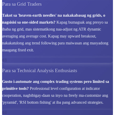
Para sa Grid Traders
Takot sa 'heaven-earth needles' na nakakabasag ng grids, o
nagsisisi sa one-sided markets?
Kapag bumagsak ang presyo sa
ibaba ng grid, mas sistematikong naa-adjust ng ATR dynamic
averaging ang average cost. Kapag may upward breakout,
nakakatulong ang trend following para maiwasan ang masyadong
maagang fixed exit.
03
Para sa Technical Analysis Enthusiasts
Gusto i-automate ang complex trading systems pero limited sa
primitive tools?
Professional level configuration at indicator
cooperation, nagbibigay-daan sa inyo na freely ma-customize ang
'pyramid', 'RSI bottom fishing' at iba pang advanced strategies.
04