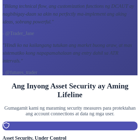
"
Bilang technical flow, ang customization functions ng DCAUT ay
nagbibigay-daan sa akin na perfectly ma-implement ang aking
ideas, sobrang powerful.
"
- @Trader_Jane
"
Hindi ko na kailangang tutukan ang market buong araw, at mas
sistematiko kong napapamahalaan ang entry dahil sa ATR
intervals.
"
- @futures_trader
Ang Inyong Asset Security ay Aming
Lifeline
Gumagamit kami ng maraming security measures para protektahan
ang account connections at data ng mga user.
Asset Security, Under Control