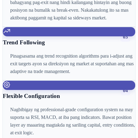
bahagyang pag-exit nang hindi kailangang hintayin ang buong
posisyon na bumalik sa break-even. Nakakatulong ito sa mas
aktibong paggamit ng kapital sa sideways market.
03
Trend Following
Pinagsasama ang trend recognition algorithms para i-adjust ang
exit targets ayon sa direksiyon ng market at suportahan ang mas
adaptive na trade management.
04
Flexible Configuration
Nagbibigay ng professional-grade configuration system na may
suporta sa RSI, MACD, at iba pang indicators. Bawat position
layer ay maaaring magtakda ng sariling capital, entry conditions,
at exit logic.