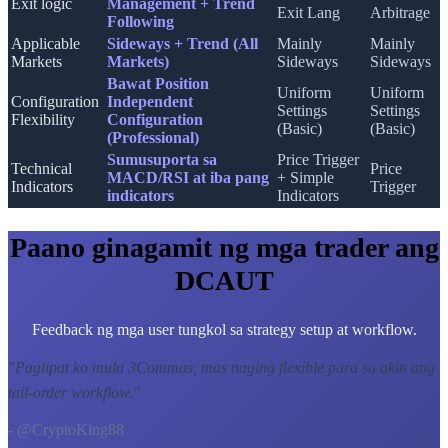
Exit logic
Management + Trend
Exit Lang
Arbitrage
Following
Applicable
Sideways + Trend (All
Mainly
Mainly
Markets
Markets)
Sideways
Sideways
Bawat Position
Uniform
Uniform
Configuration
Independent
Settings
Settings
Flexibility
Configuration
(Basic)
(Basic)
(Professional)
Sumusuporta sa
Price Trigger
Technical
Price
MACD/RSI at iba pang
+ Simple
Indicators
Trigger
indicators
Indicators
Paano ginagamit ng mga trader ang
DCAUT
Feedback ng mga user tungkol sa strategy setup at workflow.
"
Paglipat ko mula 3Commas, mas naging flexible para sa akin ang
tail-order workflow.
"
- @CryptoKing88