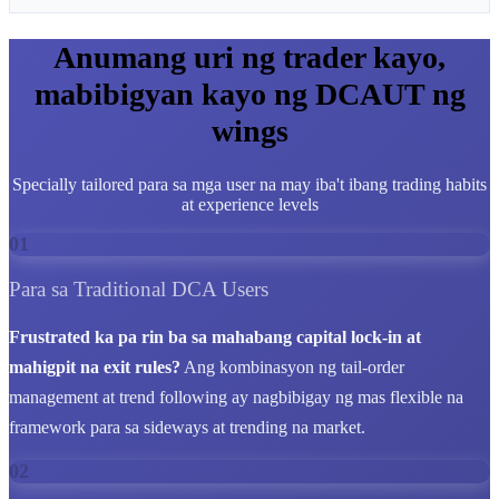
Anumang uri ng trader kayo,
mabibigyan kayo ng DCAUT ng
wings
Specially tailored para sa mga user na may iba't ibang trading habits
at experience levels
01
Para sa Traditional DCA Users
Frustrated ka pa rin ba sa mahabang capital lock-in at
mahigpit na exit rules?
Ang kombinasyon ng tail-order
management at trend following ay nagbibigay ng mas flexible na
framework para sa sideways at trending na market.
02