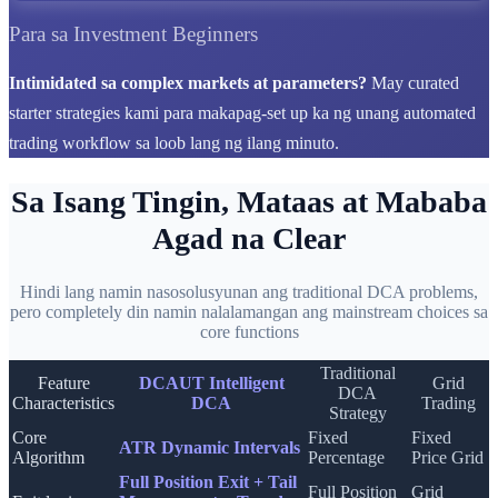
Para sa Investment Beginners
Intimidated sa complex markets at parameters?
May curated
starter strategies kami para makapag-set up ka ng unang automated
trading workflow sa loob lang ng ilang minuto.
Sa Isang Tingin, Mataas at Mababa
Agad na Clear
Hindi lang namin nasosolusyunan ang traditional DCA problems,
pero completely din namin nalalamangan ang mainstream choices sa
core functions
Traditional
Feature
DCAUT Intelligent
Grid
DCA
Characteristics
DCA
Trading
Strategy
Core
Fixed
Fixed
ATR Dynamic Intervals
Algorithm
Percentage
Price Grid
Full Position Exit + Tail
Full Position
Grid