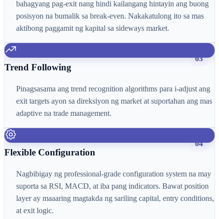
bahagyang pag-exit nang hindi kailangang hintayin ang buong
posisyon na bumalik sa break-even. Nakakatulong ito sa mas
aktibong paggamit ng kapital sa sideways market.
03
Trend Following
Pinagsasama ang trend recognition algorithms para i-adjust ang
exit targets ayon sa direksiyon ng market at suportahan ang mas
adaptive na trade management.
04
Flexible Configuration
Nagbibigay ng professional-grade configuration system na may
suporta sa RSI, MACD, at iba pang indicators. Bawat position
layer ay maaaring magtakda ng sariling capital, entry conditions,
at exit logic.