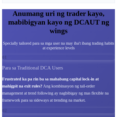
Anumang uri ng trader kayo,
mabibigyan kayo ng DCAUT ng
wings
Specially tailored para sa mga user na may iba't ibang trading habits
at experience levels
01
Para sa Traditional DCA Users
Frustrated ka pa rin ba sa mahabang capital lock-in at
mahigpit na exit rules?
Ang kombinasyon ng tail-order
management at trend following ay nagbibigay ng mas flexible na
framework para sa sideways at trending na market.
02