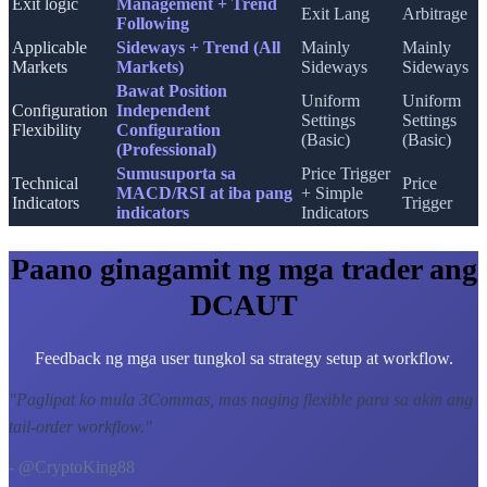
Exit logic
Management + Trend
Exit Lang
Arbitrage
Following
Applicable
Sideways + Trend (All
Mainly
Mainly
Markets
Markets)
Sideways
Sideways
Bawat Position
Uniform
Uniform
Configuration
Independent
Settings
Settings
Flexibility
Configuration
(Basic)
(Basic)
(Professional)
Sumusuporta sa
Price Trigger
Technical
Price
MACD/RSI at iba pang
+ Simple
Indicators
Trigger
indicators
Indicators
Paano ginagamit ng mga trader ang
DCAUT
Feedback ng mga user tungkol sa strategy setup at workflow.
"
Paglipat ko mula 3Commas, mas naging flexible para sa akin ang
tail-order workflow.
"
- @CryptoKing88