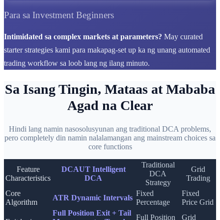
Para sa Investment Beginners
Intimidated sa complex markets at parameters?
May curated
starter strategies kami para makapag-set up ka ng unang automated
trading workflow sa loob lang ng ilang minuto.
Sa Isang Tingin, Mataas at Mababa
Agad na Clear
Hindi lang namin nasosolusyunan ang traditional DCA problems,
pero completely din namin nalalamangan ang mainstream choices sa
core functions
Traditional
Feature
DCAUT Intelligent
Grid
DCA
Characteristics
DCA
Trading
Strategy
Core
Fixed
Fixed
ATR Dynamic Intervals
Algorithm
Percentage
Price Grid
Full Position Exit + Tail
Full Position
Grid