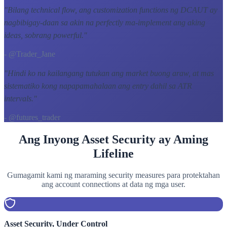
"
Bilang technical flow, ang customization functions ng DCAUT ay
nagbibigay-daan sa akin na perfectly ma-implement ang aking
ideas, sobrang powerful.
"
- @Trader_Jane
"
Hindi ko na kailangang tutukan ang market buong araw, at mas
sistematiko kong napapamahalaan ang entry dahil sa ATR
intervals.
"
- @futures_trader
Ang Inyong Asset Security ay Aming
Lifeline
Gumagamit kami ng maraming security measures para protektahan
ang account connections at data ng mga user.
Asset Security, Under Control