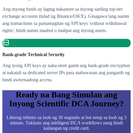
Ang inyong funds ay laging nakastore sa inyong sariling top-tier
exchange accounts (tulad ng Binance/OKX). Ginagawa lang namin
ang transactions sa pamamagitan ng API keys 'without withdrawal
rights', hindi namin maabot o malipat ang inyong assets.
Bank-grade Technical Security
Ang iyong API keys ay naka-store gamit ang bank-grade encryption
at nakatali sa dedicated server IPs para mabawasan ang panganib ng
hindi awtorisadong access.
Ready na Bang Simulan ang
Inyong Scientific DCA Journey?
Libreng rehistro sa loob ng 30 segundo at bot setup sa loob ng 3
minuto. Tuklasin ang intelligent DCA workflows nang hindi
kailangan ng credit card.