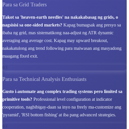
Para sa Grid Traders
Takot sa 'heaven-earth needles' na nakakabasag ng grids, o
nagsisisi sa one-sided markets?
Kapag bumagsak ang presyo sa
ibaba ng grid, mas sistematikong naa-adjust ng ATR dynamic
averaging ang average cost. Kapag may upward breakout,
nakakatulong ang trend following para maiwasan ang masyadong
maagang fixed exit.
03
Para sa Technical Analysis Enthusiasts
Gusto i-automate ang complex trading systems pero limited sa
primitive tools?
Professional level configuration at indicator
cooperation, nagbibigay-daan sa inyo na freely ma-customize ang
'pyramid', 'RSI bottom fishing' at iba pang advanced strategies.
04