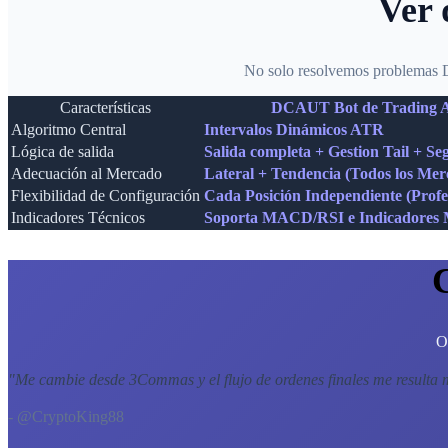
Ver 
No solo resolvemos problemas DC
Características
DCAUT Bot de Trading A
Algoritmo Central
Intervalos Dinámicos ATR
Lógica de salida
Salida completa + Gestion Tail + S
Adecuación al Mercado
Lateral + Tendencia (Todos los Mer
Flexibilidad de Configuración
Cada Posición Independiente (Profe
Indicadores Técnicos
Soporta MACD/RSI e Indicadores M
O
"
Me cambie desde 3Commas y el flujo de ordenes finales me resulta 
- @CryptoKing88