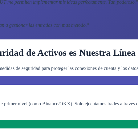
CAUT me permiten implementar mis ideas perfectamente. Tan poderoso.
"
dan a gestionar las entradas con mas metodo.
"
ridad de Activos es Nuestra Línea
edidas de seguridad para proteger las conexiones de cuenta y los datos 
 primer nivel (como Binance/OKX). Solo ejecutamos trades a través de c