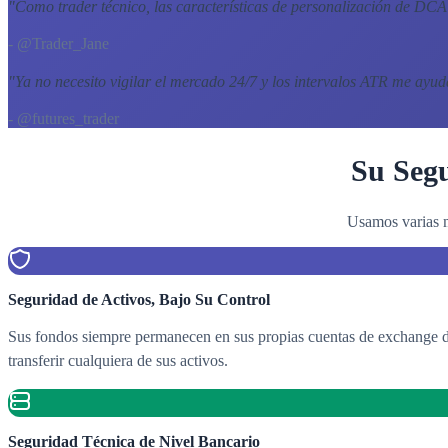
"
Como trader técnico, las características de personalización de D
- @Trader_Jane
"
Ya no necesito vigilar el mercado 24/7 y los intervalos ATR me ayu
- @futures_trader
Su Segu
Usamos varias m
Seguridad de Activos, Bajo Su Control
Sus fondos siempre permanecen en sus propias cuentas de exchange de
transferir cualquiera de sus activos.
Seguridad Técnica de Nivel Bancario