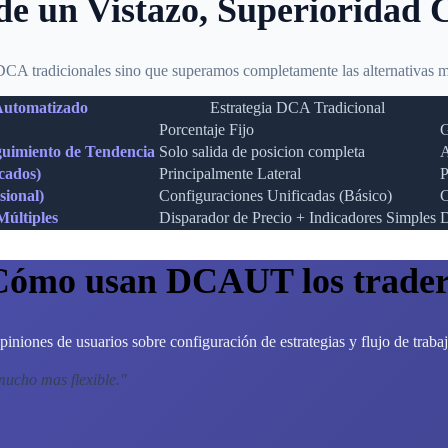
de un Vistazo, Superioridad 
A tradicionales sino que superamos completamente las alternativas m
utomatizado
Estrategia DCA Tradicional
Porcentaje Fijo
G
eguimiento de Tendencia
Solo salida de posicion completa
A
cados)
Principalmente Lateral
P
sional)
Configuraciones Unificadas (Básico)
C
últiples
Disparador de Precio + Indicadores Simples
D
Cómo usan DCAUT los trader
piniones de usuarios sobre configuración de estrategias y flujo de trabaj
mucho mas flexible.
"