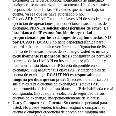
exchanges de terceros. Acepta notificarnos de inmediato
cualquier uso no autorizado de su cuenta. Usted es el único
responsable de todas las actividades que ocurran bajo su
cuenta, ya sea que las haya autorizado o no.
Claves API:
DCAUT requiere claves API de solo lectura y
ejecución de operaciones para conectarse a sus cuentas de
exchange.
NUNCA solicitaremos permisos de retiro.
La
lista blanca de IP es una función de seguridad
proporcionada por los exchanges de criptomonedas, NO
por DCAUT.
DCAUT no tiene capacidad técnica para
controlar, hacer cumplir o verificar la configuración de lista
blanca de IP en sus cuentas de exchange.
Usted es única y
exclusivamente responsable de:
(i) configurar los permisos
correctos de la clave API en los exchanges; (ii) habilitar y
mantener la lista blanca de IP (si está disponible en su
exchange); (iii) asegurar sus claves API y credenciales de
cuenta de exchange.
DCAUT NO es responsable de
ninguna pérdida que surja de:
(i) acceso no autorizado a
sus claves API o cuentas de exchange; (ii) claves API
comprometidas debido a lista blanca de IP deshabilitada o mal
configurada; (iii) cualquier violación de seguridad de sus
cuentas de exchange, independientemente de la causa.
Uso y Compartir de Cuenta:
Su cuenta es personal para
usted. No puede vender, transferir, asignar o compartir su
cuenta o cualquier credencial de acceso con ninguna otra