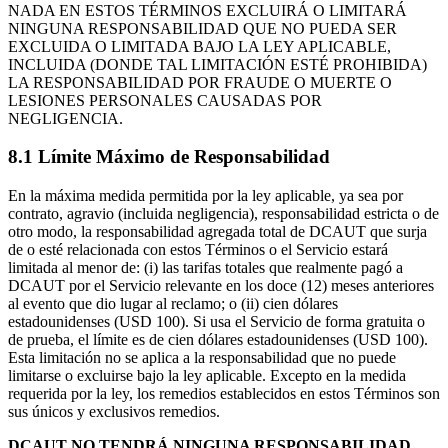
NADA EN ESTOS TÉRMINOS EXCLUIRÁ O LIMITARÁ
NINGUNA RESPONSABILIDAD QUE NO PUEDA SER
EXCLUIDA O LIMITADA BAJO LA LEY APLICABLE,
INCLUIDA (DONDE TAL LIMITACIÓN ESTÉ PROHIBIDA)
LA RESPONSABILIDAD POR FRAUDE O MUERTE O
LESIONES PERSONALES CAUSADAS POR
NEGLIGENCIA.
8.1 Límite Máximo de Responsabilidad
En la máxima medida permitida por la ley aplicable, ya sea por
contrato, agravio (incluida negligencia), responsabilidad estricta o de
otro modo, la responsabilidad agregada total de DCAUT que surja
de o esté relacionada con estos Términos o el Servicio estará
limitada al menor de: (i) las tarifas totales que realmente pagó a
DCAUT por el Servicio relevante en los doce (12) meses anteriores
al evento que dio lugar al reclamo; o (ii) cien dólares
estadounidenses (USD 100). Si usa el Servicio de forma gratuita o
de prueba, el límite es de cien dólares estadounidenses (USD 100).
Esta limitación no se aplica a la responsabilidad que no puede
limitarse o excluirse bajo la ley aplicable. Excepto en la medida
requerida por la ley, los remedios establecidos en estos Términos son
sus únicos y exclusivos remedios.
DCAUT NO TENDRÁ NINGUNA RESPONSABILIDAD