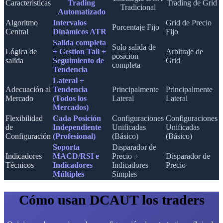
Características
Trading
Trading de Grid
Tradicional
Automatizado
Algoritmo
Intervalos
Grid de Precio
Porcentaje Fijo
Central
Dinámicos ATR
Fijo
Salida completa
Solo salida de
Lógica de
+ Gestion Tail +
Arbitraje de
posicion
salida
Seguimiento de
Grid
completa
Tendencia
Lateral +
Adecuación al
Tendencia
Principalmente
Principalmente
Mercado
(Todos los
Lateral
Lateral
Mercados)
Flexibilidad
Cada Posición
Configuraciones
Configuraciones
de
Independiente
Unificadas
Unificadas
Configuración
(Profesional)
(Básico)
(Básico)
Soporta
Disparador de
Indicadores
MACD/RSI e
Precio +
Disparador de
Técnicos
Indicadores
Indicadores
Precio
Múltiples
Simples
Cómo usan DCAUT los traders