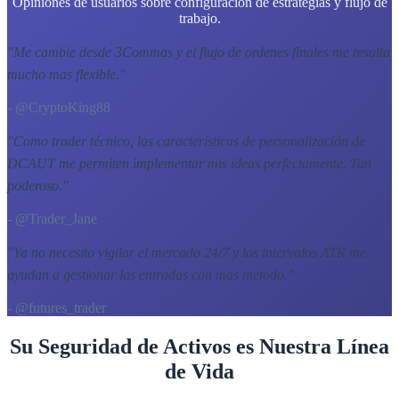
Opiniones de usuarios sobre configuración de estrategias y flujo de
trabajo.
"
Me cambie desde 3Commas y el flujo de ordenes finales me resulta
mucho mas flexible.
"
- @CryptoKing88
"
Como trader técnico, las características de personalización de
DCAUT me permiten implementar mis ideas perfectamente. Tan
poderoso.
"
- @Trader_Jane
"
Ya no necesito vigilar el mercado 24/7 y los intervalos ATR me
ayudan a gestionar las entradas con mas metodo.
"
- @futures_trader
Su Seguridad de Activos es Nuestra Línea
de Vida