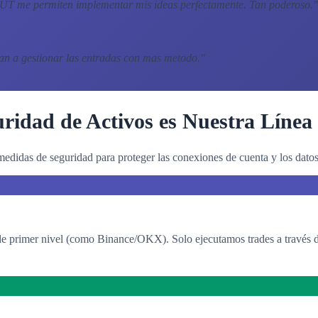
CAUT me permiten implementar mis ideas perfectamente. Tan poderoso.
"
dan a gestionar las entradas con mas metodo.
"
ridad de Activos es Nuestra Línea
edidas de seguridad para proteger las conexiones de cuenta y los datos 
 primer nivel (como Binance/OKX). Solo ejecutamos trades a través de c