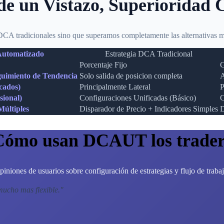
de un Vistazo, Superioridad 
A tradicionales sino que superamos completamente las alternativas m
utomatizado
Estrategia DCA Tradicional
Porcentaje Fijo
G
eguimiento de Tendencia
Solo salida de posicion completa
A
cados)
Principalmente Lateral
P
sional)
Configuraciones Unificadas (Básico)
C
últiples
Disparador de Precio + Indicadores Simples
D
Cómo usan DCAUT los trader
piniones de usuarios sobre configuración de estrategias y flujo de trabaj
mucho mas flexible.
"