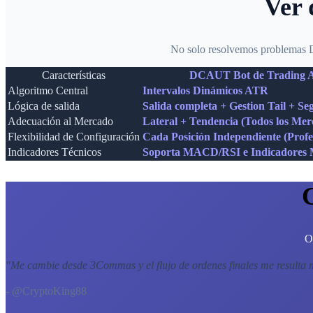
Ver 
No solo resolvemos problemas DC
Características
DCAUT Bot de Trading A
Algoritmo Central
Intervalos Dinámicos ATR
Lógica de salida
Salida completa + Gestion Tail + S
Adecuación al Mercado
Lateral + Tendencia (Todos los Mer
Flexibilidad de Configuración
Cada Posición Independiente (Profe
Indicadores Técnicos
Soporta MACD/RSI e Indicadores M
O
"
Me cambie desde 3Commas y el flujo de ordenes finales me resulta 
- @CryptoKing88