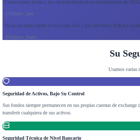
"
Como trader técnico, las características de personalización de D
- @Trader_Jane
"
Ya no necesito vigilar el mercado 24/7 y los intervalos ATR me ayu
- @futures_trader
Su Segu
Usamos varias m
Seguridad de Activos, Bajo Su Control
Sus fondos siempre permanecen en sus propias cuentas de exchange de
transferir cualquiera de sus activos.
Seguridad Técnica de Nivel Bancario