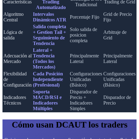
Características
Trading
Trading de Grid
Tradicional
Automatizado
Algoritmo
Intervalos
Grid de Precio
Porcentaje Fijo
Central
Dinámicos ATR
Fijo
Salida completa
Solo salida de
Lógica de
+ Gestion Tail +
Arbitraje de
posicion
salida
Seguimiento de
Grid
completa
Tendencia
Lateral +
Adecuación al
Tendencia
Principalmente
Principalmente
Mercado
(Todos los
Lateral
Lateral
Mercados)
Flexibilidad
Cada Posición
Configuraciones
Configuraciones
de
Independiente
Unificadas
Unificadas
Configuración
(Profesional)
(Básico)
(Básico)
Soporta
Disparador de
Indicadores
MACD/RSI e
Precio +
Disparador de
Técnicos
Indicadores
Indicadores
Precio
Múltiples
Simples
Cómo usan DCAUT los traders