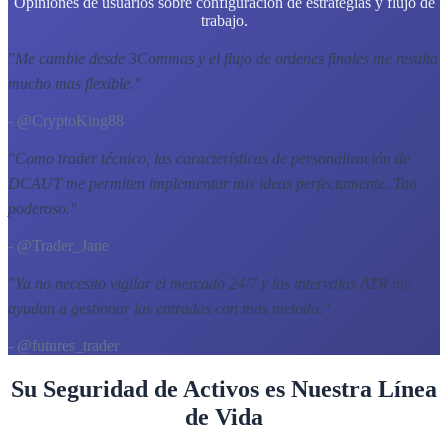
Opiniones de usuarios sobre configuración de estrategias y flujo de
trabajo.
"
Me cambie desde 3Commas y el flujo de ordenes finales me resulta
mucho mas flexible.
"
- @CryptoKing88
"
Como trader técnico, las características de personalización de
DCAUT me permiten implementar mis ideas perfectamente. Tan
poderoso.
"
- @Trader_Jane
"
Ya no necesito vigilar el mercado 24/7 y los intervalos ATR me
ayudan a gestionar las entradas con mas metodo.
"
- @futures_trader
Su Seguridad de Activos es Nuestra Línea
de Vida