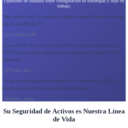
Opiniones de usuarios sobre configuración de estrategias y flujo de
trabajo.
"
Me cambie desde 3Commas y el flujo de ordenes finales me resulta
mucho mas flexible.
"
- @CryptoKing88
"
Como trader técnico, las características de personalización de
DCAUT me permiten implementar mis ideas perfectamente. Tan
poderoso.
"
- @Trader_Jane
"
Ya no necesito vigilar el mercado 24/7 y los intervalos ATR me
ayudan a gestionar las entradas con mas metodo.
"
- @futures_trader
Su Seguridad de Activos es Nuestra Línea
de Vida