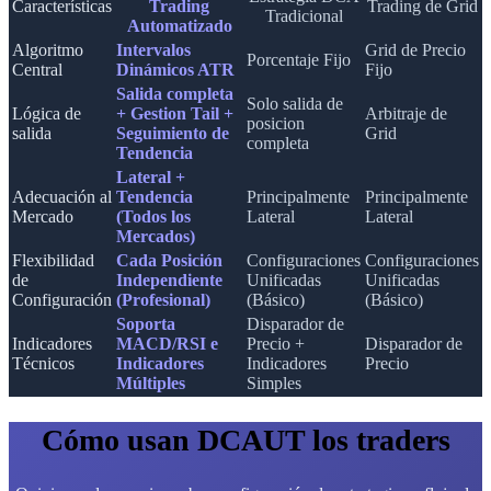
Características
Trading
Trading de Grid
Tradicional
Automatizado
Algoritmo
Intervalos
Grid de Precio
Porcentaje Fijo
Central
Dinámicos ATR
Fijo
Salida completa
Solo salida de
Lógica de
+ Gestion Tail +
Arbitraje de
posicion
salida
Seguimiento de
Grid
completa
Tendencia
Lateral +
Adecuación al
Tendencia
Principalmente
Principalmente
Mercado
(Todos los
Lateral
Lateral
Mercados)
Flexibilidad
Cada Posición
Configuraciones
Configuraciones
de
Independiente
Unificadas
Unificadas
Configuración
(Profesional)
(Básico)
(Básico)
Soporta
Disparador de
Indicadores
MACD/RSI e
Precio +
Disparador de
Técnicos
Indicadores
Indicadores
Precio
Múltiples
Simples
Cómo usan DCAUT los traders