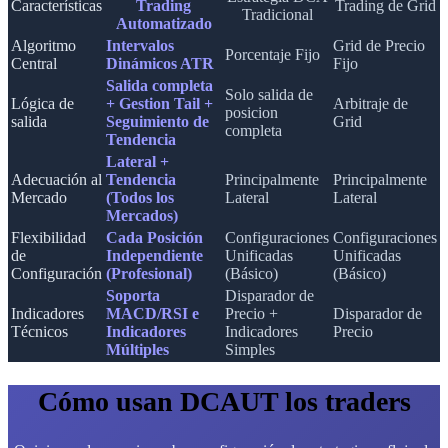
Características
Trading
Trading de Grid
Tradicional
Automatizado
Algoritmo
Intervalos
Grid de Precio
Porcentaje Fijo
Central
Dinámicos ATR
Fijo
Salida completa
Solo salida de
Lógica de
+ Gestion Tail +
Arbitraje de
posicion
salida
Seguimiento de
Grid
completa
Tendencia
Lateral +
Adecuación al
Tendencia
Principalmente
Principalmente
Mercado
(Todos los
Lateral
Lateral
Mercados)
Flexibilidad
Cada Posición
Configuraciones
Configuraciones
de
Independiente
Unificadas
Unificadas
Configuración
(Profesional)
(Básico)
(Básico)
Soporta
Disparador de
Indicadores
MACD/RSI e
Precio +
Disparador de
Técnicos
Indicadores
Indicadores
Precio
Múltiples
Simples
Cómo usan DCAUT los traders