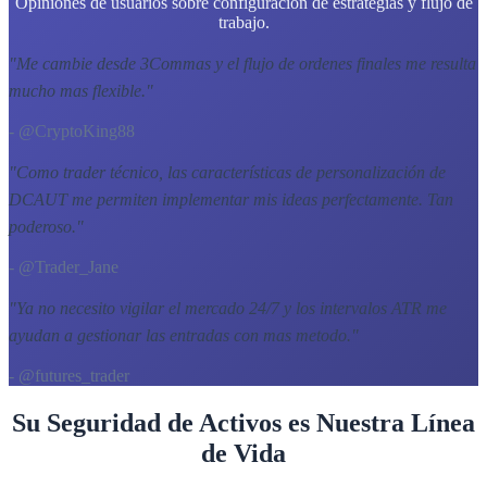
Opiniones de usuarios sobre configuración de estrategias y flujo de
trabajo.
"
Me cambie desde 3Commas y el flujo de ordenes finales me resulta
mucho mas flexible.
"
- @CryptoKing88
"
Como trader técnico, las características de personalización de
DCAUT me permiten implementar mis ideas perfectamente. Tan
poderoso.
"
- @Trader_Jane
"
Ya no necesito vigilar el mercado 24/7 y los intervalos ATR me
ayudan a gestionar las entradas con mas metodo.
"
- @futures_trader
Su Seguridad de Activos es Nuestra Línea
de Vida