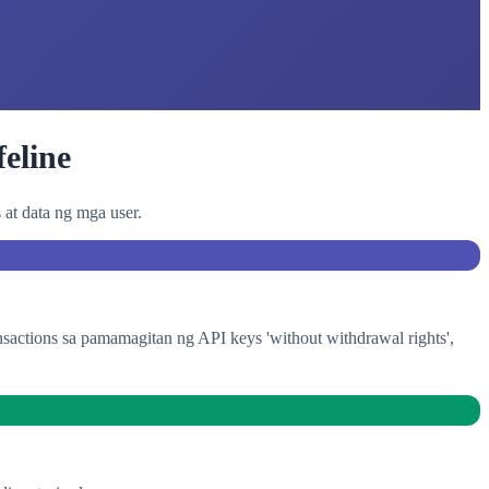
eline
at data ng mga user.
sactions sa pamamagitan ng API keys 'without withdrawal rights',