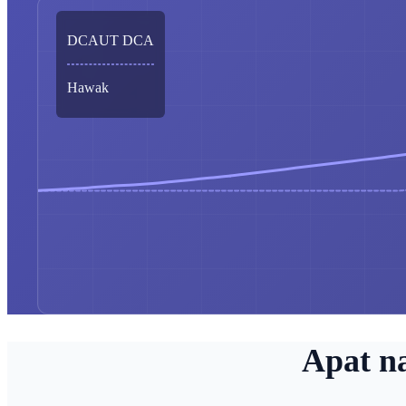
DCAUT DCA
Hawak
Apat n