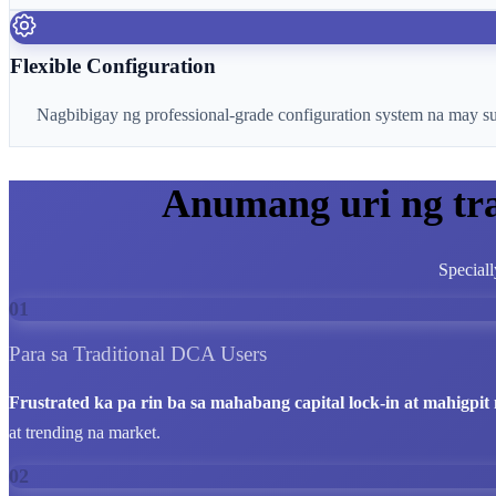
Flexible Configuration
Nagbibigay ng professional-grade configuration system na may supo
Anumang uri ng tr
Speciall
01
Para sa Traditional DCA Users
Frustrated ka pa rin ba sa mahabang capital lock-in at mahigpit n
at trending na market.
02