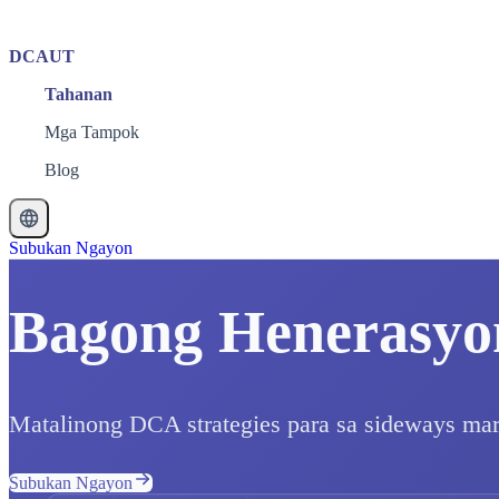
DCAUT
Tahanan
Mga Tampok
Blog
Subukan Ngayon
Bagong Henerasyon
Matalinong DCA strategies para sa sideways mark
Subukan Ngayon