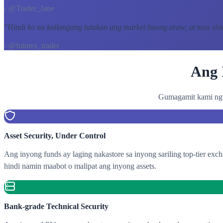
- @Trader_Jane
"
Hindi ko na kailangang tutukan ang market buong araw, at mas sis
- @futures_trader
Ang 
Gumagamit kami ng m
Asset Security, Under Control
Ang inyong funds ay laging nakastore sa inyong sariling top-tier ex
hindi namin maabot o malipat ang inyong assets.
Bank-grade Technical Security