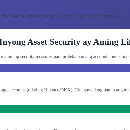
tematiko kong napapamahalaan ang entry dahil sa ATR intervals.
"
Inyong Asset Security ay Aming Lif
araming security measures para protektahan ang account connections 
change accounts (tulad ng Binance/OKX). Ginagawa lang namin ang tran