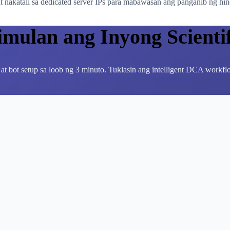
 nakatali sa dedicated server IPs para mabawasan ang panganib ng hin
imulan ang Inyong Scienti
 at bot setup sa loob ng 3 minuto. Tuklasin ang intelligent DCA workflo