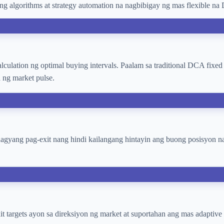
ng algorithms at strategy automation na nagbibigay ng mas flexible na
 calculation ng optimal buying intervals. Paalam sa traditional DCA fi
a ng market pulse.
hagyang pag-exit nang hindi kailangang hintayin ang buong posisyon n
xit targets ayon sa direksiyon ng market at suportahan ang mas adaptiv