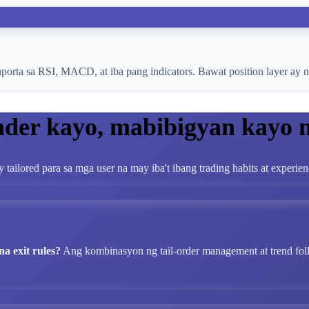
rta sa RSI, MACD, at iba pang indicators. Bawat position layer ay maaa
ader kayo, mabibigyan kayo
y tailored para sa mga user na may iba't ibang trading habits at experien
a exit rules?
Ang kombinasyon ng tail-order management at trend fol