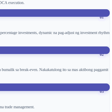
 DCA execution.
01
xed percentage investments, dynamic na pag-adjust ng investment rhythm
02
a bumalik sa break-even. Nakakatulong ito sa mas aktibong paggamit
03
e na trade management.