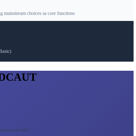
 mainstream choices sa core functions
Basic)
g DCAUT
brang powerful.
"