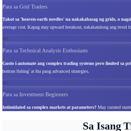
Para sa Grid Traders
Takot sa 'heaven-earth needles' na nakakabasag ng grids, o nagsi
average cost. Kapag may upward breakout, nakakatulong ang trend 
03
Para sa Technical Analysis Enthusiasts
Gusto i-automate ang complex trading systems pero limited sa pri
bottom fishing' at iba pang advanced strategies.
04
Para sa Investment Beginners
Intimidated sa complex markets at parameters?
May curated start
Sa Isang 