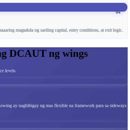
04
ring magtakda ng sariling capital, entry conditions, at exit logic.
 ng DCAUT ng wings
ce levels
lowing ay nagbibigay ng mas flexible na framework para sa sideways