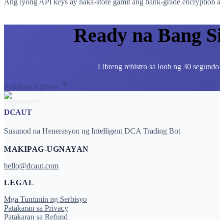
Ang iyong API keys ay naka-store gamit ang bank-grade encryption at
Ready na Bang S
Libreng rehistro sa loob ng 30 segundo
Subukan Ngayon
DCAUT
Susunod na Henerasyon ng Intelligent DCA Trading Bot
MAKIPAG-UGNAYAN
hello@dcaut.com
LEGAL
Mga Tuntunin ng Serbisyo
Patakaran sa Privacy
Patakaran sa Refund