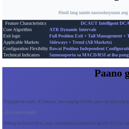
Hindi lang namin nasosolusyunan ang 
Feature Characteristics
DCAUT Intelligent DC
Core Algorithm
ATR Dynamic Intervals
Exit logic
Full Position Exit + Tail Management + 
Applicable Markets
Sideways + Trend (All Markets)
Configuration Flexibility
Bawat Position Independent Configuratio
Technical Indicators
Sumusuporta sa MACD/RSI at iba pang 
Paano 
"
Paglipat ko mula 3Commas, mas naging flexible para sa akin ang ta
- @CryptoKing88
"
Bilang technical flow, ang customization functions ng DCAUT ay na