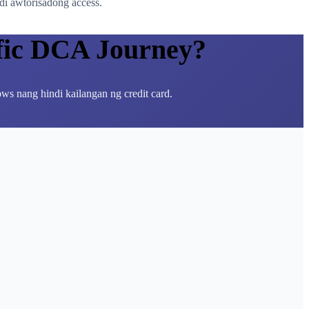
di awtorisadong access.
fic DCA Journey?
ws nang hindi kailangan ng credit card.