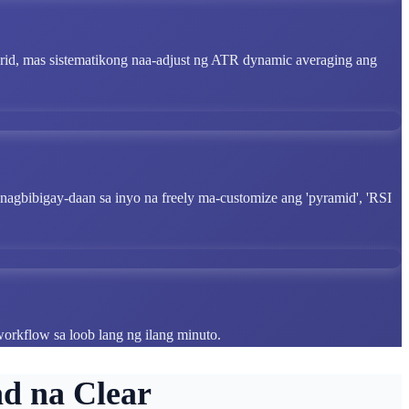
rid, mas sistematikong naa-adjust ng ATR dynamic averaging ang
n, nagbibigay-daan sa inyo na freely ma-customize ang 'pyramid', 'RSI
workflow sa loob lang ng ilang minuto.
d na Clear