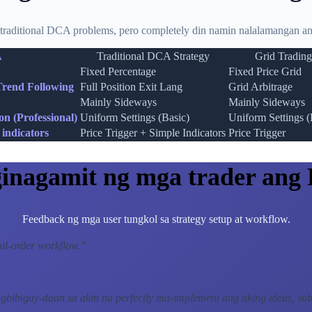
traditional DCA problems, pero completely din namin nalalamangan ang
A
Traditional DCA Strategy
Grid Trading
Fixed Percentage
Fixed Price Grid
Trend Following
Full Position Exit Lang
Grid Arbitrage
Mainly Sideways
Mainly Sideways
n (Professional)
Uniform Settings (Basic)
Uniform Settings (
indicators
Price Trigger + Simple Indicators
Price Trigger
ginagamit ng mga trader an
Feedback ng mga user tungkol sa strategy setup at workflow.
il-order workflow.
"
gbibigay-daan sa akin na perfectly ma-implement ang aking ideas, so