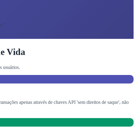
a.
"
de Vida
 usuários.
sações apenas através de chaves API 'sem direitos de saque', não