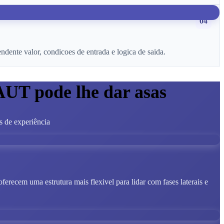
04
ente valor, condicoes de entrada e logica de saida.
AUT pode lhe dar asas
s de experiência
oferecem uma estrutura mais flexivel para lidar com fases laterais e