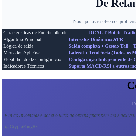
De Relan
Não apenas resolvemos problema
Características de Funcionalidade
DCAUT Bot de Tradin
Algoritmo Principal
Intervalos Dinâmicos ATR
Lógica de saída
Saida completa + Gestao Tail + 
Mercados Aplicáveis
Lateral + Tendência (Todos os 
Flexibilidade de Configuração
Configuração Independente de Ca
Indicadores Técnicos
Suporta MACD/RSI e outros ind
C
Fe
"
Vim do 3Commas e achei o fluxo de ordens finais bem mais flexivel.
- @CryptoKing88