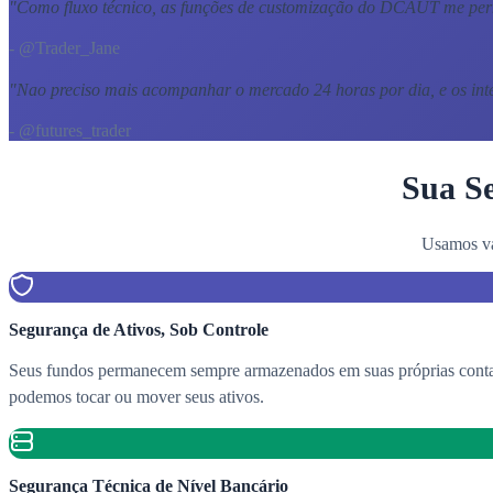
"
Como fluxo técnico, as funções de customização do DCAUT me perm
- @Trader_Jane
"
Nao preciso mais acompanhar o mercado 24 horas por dia, e os int
- @futures_trader
Sua Se
Usamos vá
Segurança de Ativos, Sob Controle
Seus fundos permanecem sempre armazenados em suas próprias contas
podemos tocar ou mover seus ativos.
Segurança Técnica de Nível Bancário