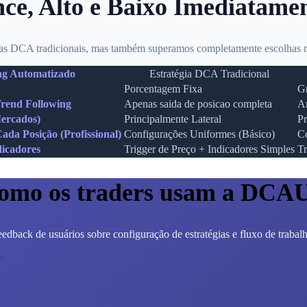
ce, Alto e Baixo Imediatame
s DCA tradicionais, mas também superamos completamente escolhas m
g Automatizado
Estratégia DCA Tradicional
Porcentagem Fixa
Gr
Trend Following
Apenas saida de posicao completa
Ar
Mercados)
Principalmente Lateral
Pr
da Posição (Profissional)
Configurações Uniformes (Básico)
Co
icadores
Trigger de Preço + Indicadores Simples
Tr
omo os traders usam a DCA
edback de usuários sobre configuração de estratégias e fluxo de trabal
"