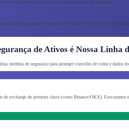
item implementar minhas ideias perfeitamente, tão poderoso.
"
ervalos ATR me ajudam a gerenciar entradas de forma mais sistematic
gurança de Ativos é Nossa Linha 
rias medidas de segurança para proteger conexões de conta e dados dos
 de exchange de primeira classe (como Binance/OKX). Executamos tran