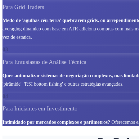
Para Grid Traders
Medo de 'agulhas céu-terra' quebrarem grids, ou arrependimento
averaging dinamico com base em ATR adiciona compras com mais meto
vez de estatica.
03
Para Entusiastas de Análise Técnica
Quer automatizar sistemas de negociação complexos, mas limitad
'pirâmide', 'RSI bottom fishing' e outras estratégias avançadas.
04
Para Iniciantes em Investimento
Intimidado por mercados complexos e parâmetros?
Oferecemos est