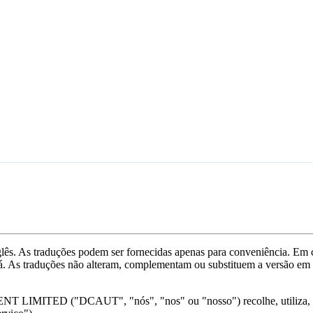
glês. As traduções podem ser fornecidas apenas para conveniência. Em c
rá. As traduções não alteram, complementam ou substituem a versão em i
IMITED ("DCAUT", "nós", "nos" ou "nosso") recolhe, utiliza, proce