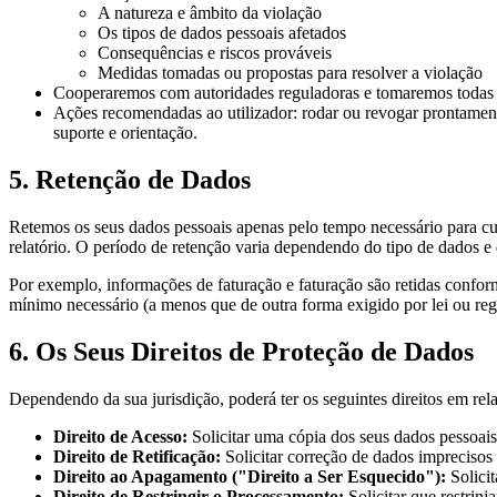
A natureza e âmbito da violação
Os tipos de dados pessoais afetados
Consequências e riscos prováveis
Medidas tomadas ou propostas para resolver a violação
Cooperaremos com autoridades reguladoras e tomaremos todas a
Ações recomendadas ao utilizador: rodar ou revogar prontament
suporte e orientação.
5. Retenção de Dados
Retemos os seus dados pessoais apenas pelo tempo necessário para cumpr
relatório. O período de retenção varia dependendo do tipo de dados e
Por exemplo, informações de faturação e faturação são retidas conform
mínimo necessário (a menos que de outra forma exigido por lei ou re
6. Os Seus Direitos de Proteção de Dados
Dependendo da sua jurisdição, poderá ter os seguintes direitos em rel
Direito de Acesso:
Solicitar uma cópia dos seus dados pessoais
Direito de Retificação:
Solicitar correção de dados imprecisos
Direito ao Apagamento ("Direito a Ser Esquecido"):
Solicit
Direito de Restringir o Processamento:
Solicitar que restrin