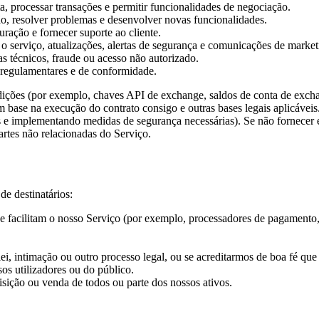
a, processar transações e permitir funcionalidades de negociação.
ão, resolver problemas e desenvolver novas funcionalidades.
ração e fornecer suporte ao cliente.
 serviço, atualizações, alertas de segurança e comunicações de market
as técnicos, fraude ou acesso não autorizado.
 regulamentares e de conformidade.
sdições (por exemplo, chaves API de exchange, saldos de conta de exch
m base na execução do contrato consigo e outras bases legais aplicáveis.
 e implementando medidas de segurança necessárias). Se não fornecer e
partes não relacionadas do Serviço.
de destinatários:
e facilitam o nosso Serviço (por exemplo, processadores de pagamento,
i, intimação ou outro processo legal, ou se acreditarmos de boa fé que 
sos utilizadores ou do público.
ção ou venda de todos ou parte dos nossos ativos.