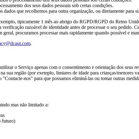
cessamento dos seus dados pessoais sob certas condições.
os dados que recolhemos para outra organização, ou diretamente para si,
or exemplo, tipicamente 1 mês ao abrigo do RGPD/RGPD do Reino Unid
verificação razoável de identidade antes de processar o seu pedido. Cer
s. Em geral, procuramos processar mais rapidamente quando possível e m
vacy@dcaut.com
.
utilizar o Serviço apenas com o consentimento e orientação dos seus 
 na sua região (por exemplo, limiares de idade para crianças/menores v
o "Contacte-nos" para que possamos eliminá-las ou tomar outras medida
uindo mas não limitado a:
uns
 futuro)