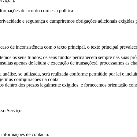
rviço").
nformações de acordo com esta política.
ivacidade e segurança e cumpriremos obrigações adicionais exigidas pel
aso de inconsistência com o texto principal, o texto principal prevalec
temos os seus fundos; os seus fundos permanecem sempre nas suas próp
onsultas apenas de leitura e execução de transações), processamos as 
álise, se utilizada, será realizada conforme permitido por lei e inclui
rir as configurações da conta.
os dentro dos prazos legalmente exigidos, e fornecemos orientação conc
sso Serviço:
 informações de contacto.