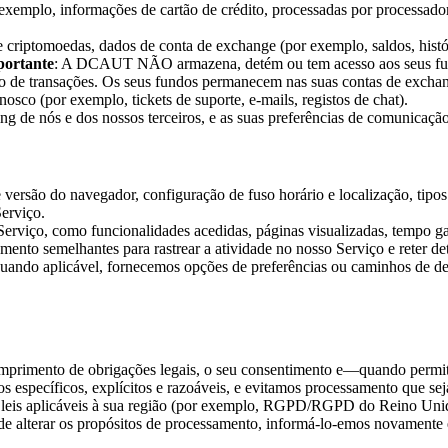
emplo, informações de cartão de crédito, processadas por processadore
criptomoedas, dados de conta de exchange (por exemplo, saldos, histó
portante
: A DCAUT NÃO armazena, detém ou tem acesso aos seus fun
ção de transações. Os seus fundos permanecem nas suas contas de exch
sco (por exemplo, tickets de suporte, e-mails, registos de chat).
g de nós e dos nossos terceiros, e as suas preferências de comunicação
e versão do navegador, configuração de fuso horário e localização, tipos
Serviço.
erviço, como funcionalidades acedidas, páginas visualizadas, tempo ga
mento semelhantes para rastrear a atividade no nosso Serviço e reter d
Quando aplicável, fornecemos opções de preferências ou caminhos de de
primento de obrigações legais, o seu consentimento e—quando permitid
os específicos, explícitos e razoáveis, e evitamos processamento que s
om as leis aplicáveis à sua região (por exemplo, RGPD/RGPD do Reino 
 de alterar os propósitos de processamento, informá-lo-emos novamente 