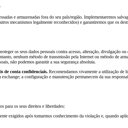
o
essadas e armazenadas fora do seu país/região. Implementaremos salvag
 outros mecanismos legalmente reconhecidos) e garantiremos que os desti
oteger os seus dados pessoais contra acesso, alteração, divulgação ou 
No entanto, nenhum método de transmissão pela Internet ou método de a
soais, não podemos garantir a sua segurança absoluta.
s de conta confidenciais.
Recomendamos vivamente a utilização de lis
 exchange; a configuração e manutenção permanecem da sua responsabil
s para os seus direitos e liberdades:
lmente exigidos após tomarmos conhecimento da violação e, quando aplic