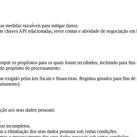
s medidas razoáveis para mitigar danos.
e chaves API relacionadas, rever contas e atividade de negociação em 
ir os propósitos para os quais foram recolhidos, incluindo para fins de 
 do propósito do processamento.
e exigido pelas leis fiscais e financeiras. Registos gerados para fins 
gulamento).
ação aos seus dados pessoais:
.
 ou incompletos.
ar a eliminação dos seus dados pessoais sob certas condições.
jamos o processamento dos seus dados pessoais sob certas condições.