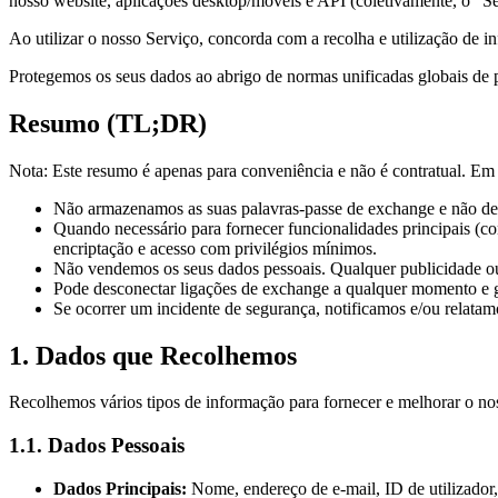
nosso website, aplicações desktop/móveis e API (coletivamente, o "Se
Ao utilizar o nosso Serviço, concorda com a recolha e utilização de i
Protegemos os seus dados ao abrigo de normas unificadas globais de pr
Resumo (TL;DR)
Nota: Este resumo é apenas para conveniência e não é contratual. Em c
Não armazenamos as suas palavras-passe de exchange e não de
Quando necessário para fornecer funcionalidades principais (c
encriptação e acesso com privilégios mínimos.
Não vendemos os seus dados pessoais. Qualquer publicidade ou an
Pode desconectar ligações de exchange a qualquer momento e ge
Se ocorrer um incidente de segurança, notificamos e/ou relatam
1. Dados que Recolhemos
Recolhemos vários tipos de informação para fornecer e melhorar o no
1.1. Dados Pessoais
Dados Principais:
Nome, endereço de e-mail, ID de utilizador,