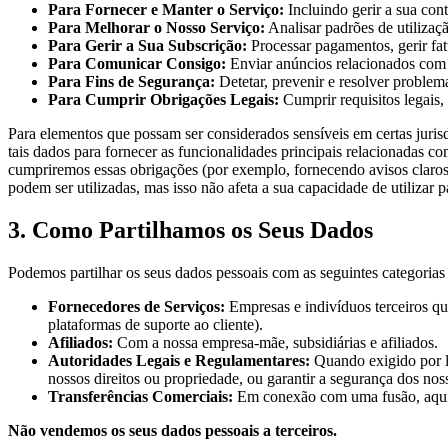
Para Fornecer e Manter o Serviço:
Incluindo gerir a sua cont
Para Melhorar o Nosso Serviço:
Analisar padrões de utilizaç
Para Gerir a Sua Subscrição:
Processar pagamentos, gerir fatu
Para Comunicar Consigo:
Enviar anúncios relacionados com o
Para Fins de Segurança:
Detetar, prevenir e resolver problem
Para Cumprir Obrigações Legais:
Cumprir requisitos legais,
Para elementos que possam ser considerados sensíveis em certas juri
tais dados para fornecer as funcionalidades principais relacionadas co
cumpriremos essas obrigações (por exemplo, fornecendo avisos claros
podem ser utilizadas, mas isso não afeta a sua capacidade de utilizar 
3. Como Partilhamos os Seus Dados
Podemos partilhar os seus dados pessoais com as seguintes categorias 
Fornecedores de Serviços:
Empresas e indivíduos terceiros qu
plataformas de suporte ao cliente).
Afiliados:
Com a nossa empresa-mãe, subsidiárias e afiliados.
Autoridades Legais e Regulamentares:
Quando exigido por le
nossos direitos ou propriedade, ou garantir a segurança dos nos
Transferências Comerciais:
Em conexão com uma fusão, aquisi
Não vendemos os seus dados pessoais a terceiros.