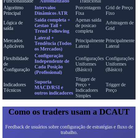
Funcionalidade
Automatizado
Tradicional
Algoritmo
Intervalos
Porcentagem
Grid de Preço
Principal
Dinâmicos ATR
Fixa
Fixo
Saida completa +
Apenas saida
Lógica de
Arbitragem de
Gestao Tail +
de posicao
saída
Grid
Trend Following
completa
Lateral +
Mercados
Principalmente
Principalmente
Tendência (Todos
Aplicáveis
Lateral
Lateral
os Mercados)
Configuração
Flexibilidade
Configurações
Configurações
Independente de
de
Uniformes
Uniformes
Cada Posição
Configuração
(Básico)
(Básico)
(Profissional)
Trigger de
Suporta
Indicadores
Preço +
Trigger de
MACD/RSI e
Técnicos
Indicadores
Preço
outros indicadores
Simples
Como os traders usam a DCAUT
Feedback de usuários sobre configuração de estratégias e fluxo de
trabalho.