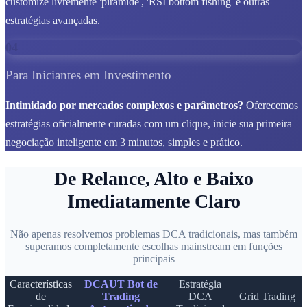
customize livremente 'pirâmide', 'RSI bottom fishing' e outras
estratégias avançadas.
04
Para Iniciantes em Investimento
Intimidado por mercados complexos e parâmetros?
Oferecemos
estratégias oficialmente curadas com um clique, inicie sua primeira
negociação inteligente em 3 minutos, simples e prático.
De Relance, Alto e Baixo
Imediatamente Claro
Não apenas resolvemos problemas DCA tradicionais, mas também
superamos completamente escolhas mainstream em funções
principais
Características
DCAUT Bot de
Estratégia
de
Trading
DCA
Grid Trading