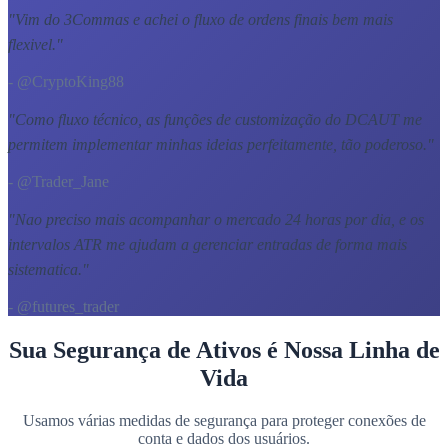
"
Vim do 3Commas e achei o fluxo de ordens finais bem mais
flexivel.
"
- @CryptoKing88
"
Como fluxo técnico, as funções de customização do DCAUT me
permitem implementar minhas ideias perfeitamente, tão poderoso.
"
- @Trader_Jane
"
Nao preciso mais acompanhar o mercado 24 horas por dia, e os
intervalos ATR me ajudam a gerenciar entradas de forma mais
sistematica.
"
- @futures_trader
Sua Segurança de Ativos é Nossa Linha de
Vida
Usamos várias medidas de segurança para proteger conexões de
conta e dados dos usuários.