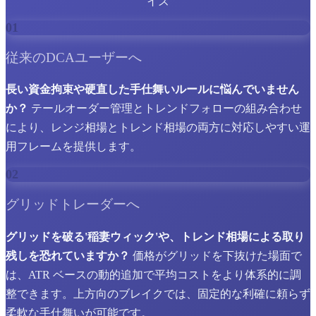
イズ
01
従来のDCAユーザーへ
長い資金拘束や硬直した手仕舞いルールに悩んでいません
か？
テールオーダー管理とトレンドフォローの組み合わせ
により、レンジ相場とトレンド相場の両方に対応しやすい運
用フレームを提供します。
02
グリッドトレーダーへ
グリッドを破る'稲妻ウィック'や、トレンド相場による取り
残しを恐れていますか？
価格がグリッドを下抜けた場面で
は、ATR ベースの動的追加で平均コストをより体系的に調
整できます。上方向のブレイクでは、固定的な利確に頼らず
柔軟な手仕舞いが可能です。