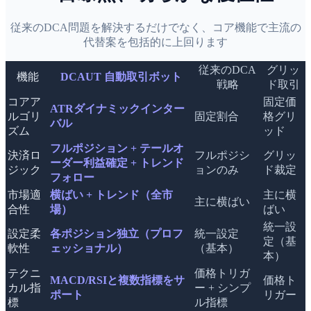
従来のDCA問題を解決するだけでなく、コア機能で主流の
代替案を包括的に上回ります
従来のDCA
グリッ
機能
DCAUT 自動取引ボット
戦略
ド取引
コアア
固定価
ATRダイナミックインター
ルゴリ
固定割合
格グリ
バル
ズム
ッド
フルポジション + テールオ
決済ロ
フルポジシ
グリッ
ーダー利益確定 + トレンド
ジック
ョンのみ
ド裁定
フォロー
市場適
横ばい + トレンド（全市
主に横
主に横ばい
合性
場）
ばい
統一設
設定柔
各ポジション独立（プロフ
統一設定
定（基
軟性
ェッショナル）
（基本）
本）
テクニ
価格トリガ
MACD/RSIと複数指標をサ
価格ト
カル指
ー + シンプ
ポート
リガー
標
ル指標