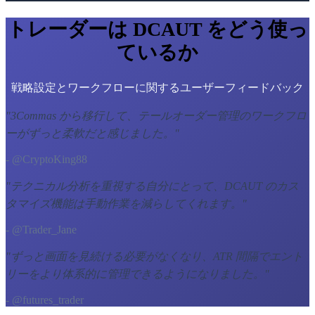
トレーダーは DCAUT をどう使っ
ているか
戦略設定とワークフローに関するユーザーフィードバック
"
3Commas から移行して、テールオーダー管理のワークフロ
ーがずっと柔軟だと感じました。
"
- @CryptoKing88
"
テクニカル分析を重視する自分にとって、DCAUT のカス
タマイズ機能は手動作業を減らしてくれます。
"
- @Trader_Jane
"
ずっと画面を見続ける必要がなくなり、ATR 間隔でエント
リーをより体系的に管理できるようになりました。
"
- @futures_trader