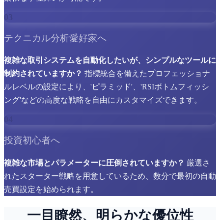
03
テクニカル分析愛好家へ
複雑な取引システムを自動化したいが、シンプルなツールに
制約されていますか？
指標統合を備えたプロフェッショナ
ルレベルの設定により、'ピラミッド'、'RSIボトムフィッシ
ング'などの高度な戦略を自由にカスタマイズできます。
04
投資初心者へ
複雑な市場とパラメーターに圧倒されていますか？
厳選さ
れたスターター戦略を用意しているため、数分で最初の自動
売買設定を始められます。
一目瞭然、明らかな優位性