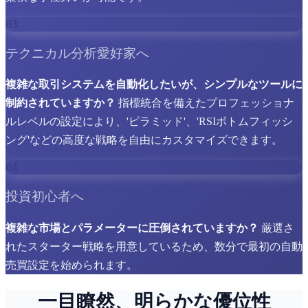
03
テクニカル分析愛好家へ
複雑な取引システムを自動化したいが、シンプルなツールに
制約されていますか？
指標統合を備えたプロフェッショナ
ルレベルの設定により、'ピラミッド'、'RSIボトムフィッシ
ング'などの高度な戦略を自由にカスタマイズできます。
04
投資初心者へ
複雑な市場とパラメーターに圧倒されていますか？
厳選さ
れたスターター戦略を用意しているため、数分で最初の自動
売買設定を始められます。
一目瞭然、明らかな優位性