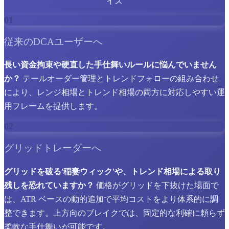
イズ
01
従来のDCAユーザーへ
長い資金拘束や硬直した手仕舞いルールに悩んでいません
か？
テールオーダー管理とトレンドフォローの組み合わせ
により、レンジ相場とトレンド相場の両方に対応しやすい運
用フレームを提供します。
02
グリッドトレーダーへ
グリッドを破る'稲妻ウィック'や、トレンド相場による取り
残しを恐れていますか？
価格がグリッドを下抜けた場面で
は、ATR ベースの動的追加で平均コストをより体系的に調
整できます。上方向のブレイクでは、固定的な利確に頼らず
柔軟な手仕舞いが可能です。