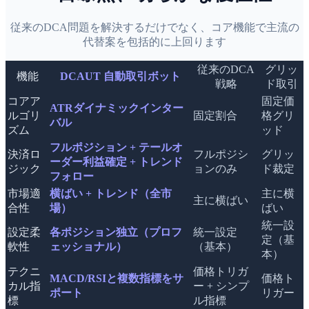
従来のDCA問題を解決するだけでなく、コア機能で主流の
代替案を包括的に上回ります
従来のDCA
グリッ
機能
DCAUT 自動取引ボット
戦略
ド取引
コアア
固定価
ATRダイナミックインター
ルゴリ
固定割合
格グリ
バル
ズム
ッド
フルポジション + テールオ
決済ロ
フルポジシ
グリッ
ーダー利益確定 + トレンド
ジック
ョンのみ
ド裁定
フォロー
市場適
横ばい + トレンド（全市
主に横
主に横ばい
合性
場）
ばい
統一設
設定柔
各ポジション独立（プロフ
統一設定
定（基
軟性
ェッショナル）
（基本）
本）
テクニ
価格トリガ
MACD/RSIと複数指標をサ
価格ト
カル指
ー + シンプ
ポート
リガー
標
ル指標