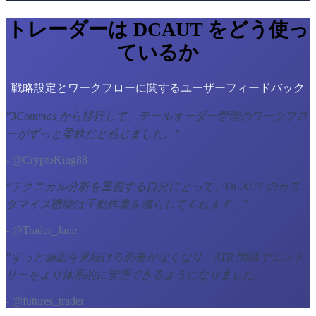
トレーダーは DCAUT をどう使っ
ているか
戦略設定とワークフローに関するユーザーフィードバック
"
3Commas から移行して、テールオーダー管理のワークフロ
ーがずっと柔軟だと感じました。
"
- @CryptoKing88
"
テクニカル分析を重視する自分にとって、DCAUT のカス
タマイズ機能は手動作業を減らしてくれます。
"
- @Trader_Jane
"
ずっと画面を見続ける必要がなくなり、ATR 間隔でエント
リーをより体系的に管理できるようになりました。
"
- @futures_trader