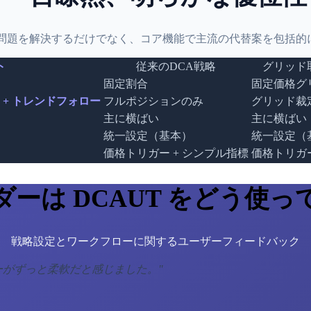
A問題を解決するだけでなく、コア機能で主流の代替案を包括的
ト
従来のDCA戦略
グリッド
固定割合
固定価格グ
 + トレンドフォロー
フルポジションのみ
グリッド裁
主に横ばい
主に横ばい
統一設定（基本）
統一設定（
価格トリガー + シンプル指標
価格トリガ
ダーは DCAUT をどう使っ
戦略設定とワークフローに関するユーザーフィードバック
ローがずっと柔軟だと感じました。
"