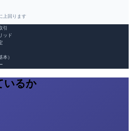
に上回ります
取引
リッド
定
基本）
ー
ているか