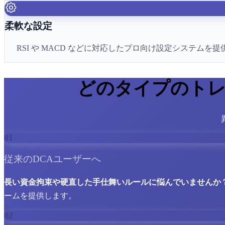
柔軟な設定
RSI や MACD などに対応したプロ向け設定システ
どのタイプのトレ
01
従来のDCAユーザーへ
長い資金拘束や硬直した手仕舞いルールに悩んでいませんか
ームを提供します。
02