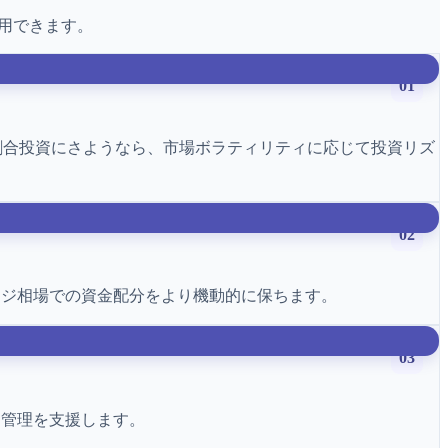
運用できます。
01
割合投資にさようなら、市場ボラティリティに応じて投資リズ
02
ンジ相場での資金配分をより機動的に保ちます。
03
引管理を支援します。