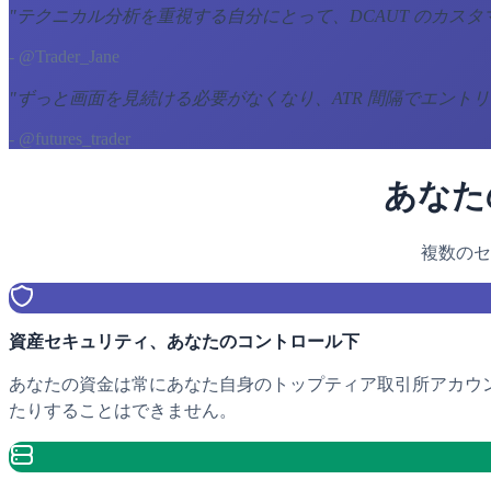
"
テクニカル分析を重視する自分にとって、DCAUT のカス
- @Trader_Jane
"
ずっと画面を見続ける必要がなくなり、ATR 間隔でエント
- @futures_trader
あなた
複数のセ
資産セキュリティ、あなたのコントロール下
あなたの資金は常にあなた自身のトップティア取引所アカウント（
たりすることはできません。