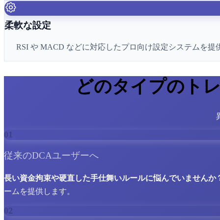
柔軟な設定
RSI や MACD などに対応したプロ向け設定システ
どのタイプのトレ
01
従来のDCAユーザーへ
長い資金拘束や硬直した手仕舞いルールに悩んでいませんか
ームを提供します。
02