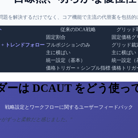
A問題を解決するだけでなく、コア機能で主流の代替案を包括的
ト
従来のDCA戦略
グリッド
固定割合
固定価格グ
 + トレンドフォロー
フルポジションのみ
グリッド裁
主に横ばい
主に横ばい
統一設定（基本）
統一設定（
価格トリガー + シンプル指標
価格トリガ
ダーは DCAUT をどう使っ
戦略設定とワークフローに関するユーザーフィードバック
ローがずっと柔軟だと感じました。
"