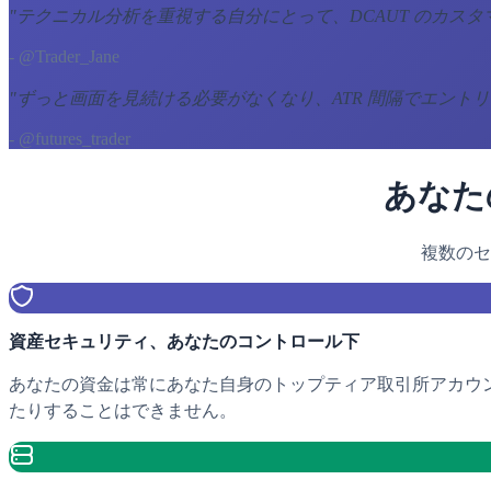
"
テクニカル分析を重視する自分にとって、DCAUT のカス
- @Trader_Jane
"
ずっと画面を見続ける必要がなくなり、ATR 間隔でエント
- @futures_trader
あなた
複数のセ
資産セキュリティ、あなたのコントロール下
あなたの資金は常にあなた自身のトップティア取引所アカウント（
たりすることはできません。