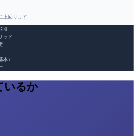
に上回ります
取引
リッド
定
基本）
ー
ているか