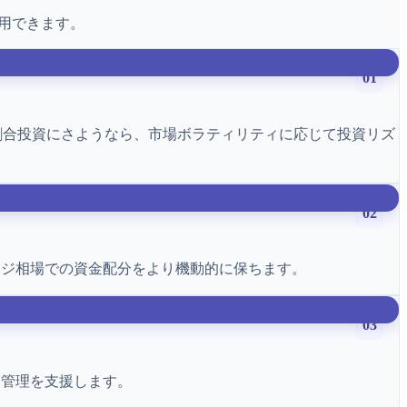
運用できます。
01
割合投資にさようなら、市場ボラティリティに応じて投資リズ
02
ンジ相場での資金配分をより機動的に保ちます。
03
引管理を支援します。