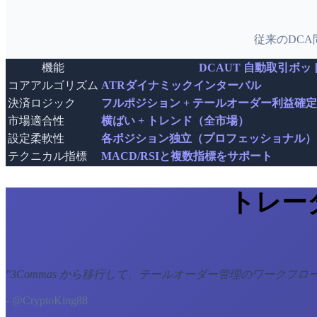
従来のDC
機能
DCAUT 自動取引ボッ
コアアルゴリズム
ATRダイナミックインターバル
決済ロジック
フルポジション + テールオーダー利益確定
市場適合性
横ばい + トレンド（全市場）
設定柔軟性
各ポジション独立（プロフェッショナル）
テクニカル指標
MACD/RSIと複数指標をサポート
トレー
"
3Commas から移行して、テールオーダー管理のワークフ
- @CryptoKing88