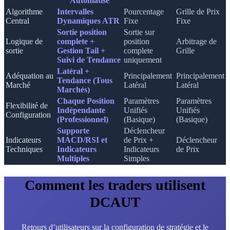
Automatisé
Algorithme
Intervalles
Pourcentage
Grille de Prix
Central
Dynamiques ATR
Fixe
Fixe
Sortie position
Sortie sur
Logique de
complete +
position
Arbitrage de
sortie
Gestion Tail +
complete
Grille
Suivi de Tendance
uniquement
Latéral +
Adéquation au
Principalement
Principalement
Tendance (Tous
Marché
Latéral
Latéral
Marchés)
Chaque Position
Paramètres
Paramètres
Flexibilité de
Indépendante
Unifiés
Unifiés
Configuration
(Professionnel)
(Basique)
(Basique)
Supporte
Déclencheur
Indicateurs
MACD/RSI et
de Prix +
Déclencheur
Techniques
Indicateurs
Indicateurs
de Prix
Multiples
Simples
Comment les traders utilisent
DCAUT
Retours d’utilisateurs sur la configuration de stratégie et le