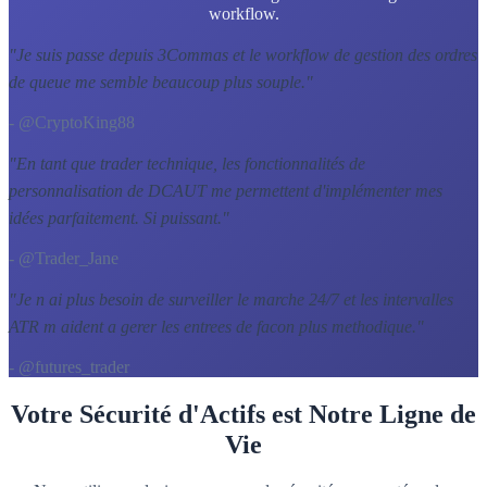
workflow.
"
Je suis passe depuis 3Commas et le workflow de gestion des ordres
de queue me semble beaucoup plus souple.
"
- @CryptoKing88
"
En tant que trader technique, les fonctionnalités de
personnalisation de DCAUT me permettent d'implémenter mes
idées parfaitement. Si puissant.
"
- @Trader_Jane
"
Je n ai plus besoin de surveiller le marche 24/7 et les intervalles
ATR m aident a gerer les entrees de facon plus methodique.
"
- @futures_trader
Votre Sécurité d'Actifs est Notre Ligne de
Vie