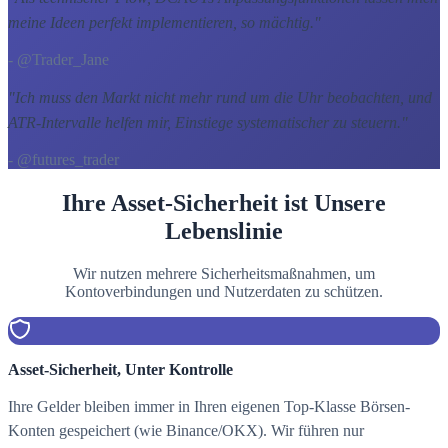
meine Ideen perfekt implementieren, so mächtig.
"
- @Trader_Jane
"
Ich muss den Markt nicht mehr rund um die Uhr beobachten, und
ATR-Intervalle helfen mir, Einstiege systematischer zu steuern.
"
- @futures_trader
Ihre Asset-Sicherheit ist Unsere
Lebenslinie
Wir nutzen mehrere Sicherheitsmaßnahmen, um
Kontoverbindungen und Nutzerdaten zu schützen.
Asset-Sicherheit, Unter Kontrolle
Ihre Gelder bleiben immer in Ihren eigenen Top-Klasse Börsen-
Konten gespeichert (wie Binance/OKX). Wir führen nur