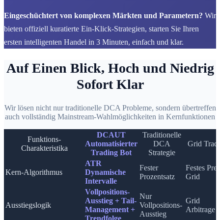
Eingeschüchtert von komplexen Märkten und Parametern?
Wir
bieten offiziell kuratierte Ein-Klick-Strategien, starten Sie Ihren
ersten intelligenten Handel in 3 Minuten, einfach und klar.
Auf Einen Blick, Hoch und Niedrig
Sofort Klar
Wir lösen nicht nur traditionelle DCA Probleme, sondern übertreffen
auch vollständig Mainstream-Wahlmöglichkeiten in Kernfunktionen
DCAUT
Traditionelle
Funktions-
Automatisierter
DCA
Grid Trad
Charakteristika
Trading Bot
Strategie
ATR
Fester
Festes Prei
Kern-Algorithmus
Dynamische
Prozentsatz
Grid
Intervalle
Vollpositions-
Nur
Ausstieg + Tail-
Grid
Ausstiegslogik
Vollpositions-
Management +
Arbitrage
Ausstieg
Trendfolge