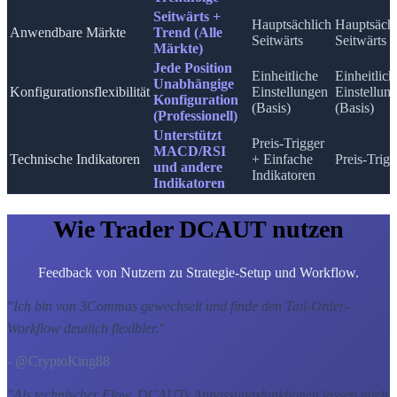
Seitwärts +
Hauptsächlich
Hauptsächl
Anwendbare Märkte
Trend (Alle
Seitwärts
Seitwärts
Märkte)
Jede Position
Einheitliche
Einheitlich
Unabhängige
Konfigurationsflexibilität
Einstellungen
Einstellun
Konfiguration
(Basis)
(Basis)
(Professionell)
Unterstützt
Preis-Trigger
MACD/RSI
Technische Indikatoren
+ Einfache
Preis-Trigg
und andere
Indikatoren
Indikatoren
Wie Trader DCAUT nutzen
Feedback von Nutzern zu Strategie-Setup und Workflow.
"
Ich bin von 3Commas gewechselt und finde den Tail-Order-
Workflow deutlich flexibler.
"
- @CryptoKing88
"
Als technischer Flow, DCAUTs Anpassungsfunktionen lassen mich