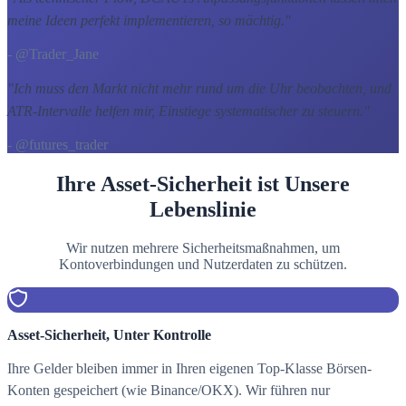
meine Ideen perfekt implementieren, so mächtig.
"
- @Trader_Jane
"
Ich muss den Markt nicht mehr rund um die Uhr beobachten, und
ATR-Intervalle helfen mir, Einstiege systematischer zu steuern.
"
- @futures_trader
Ihre Asset-Sicherheit ist Unsere
Lebenslinie
Wir nutzen mehrere Sicherheitsmaßnahmen, um
Kontoverbindungen und Nutzerdaten zu schützen.
Asset-Sicherheit, Unter Kontrolle
Ihre Gelder bleiben immer in Ihren eigenen Top-Klasse Börsen-
Konten gespeichert (wie Binance/OKX). Wir führen nur