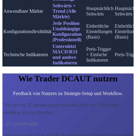
Seitwärts +
Hauptsächlich
Hauptsächl
Anwendbare Märkte
Trend (Alle
Seitwärts
Seitwärts
Märkte)
Jede Position
Einheitliche
Einheitlich
Unabhängige
Konfigurationsflexibilität
Einstellungen
Einstellun
Konfiguration
(Basis)
(Basis)
(Professionell)
Unterstützt
Preis-Trigger
MACD/RSI
Technische Indikatoren
+ Einfache
Preis-Trigg
und andere
Indikatoren
Indikatoren
Wie Trader DCAUT nutzen
Feedback von Nutzern zu Strategie-Setup und Workflow.
"
Ich bin von 3Commas gewechselt und finde den Tail-Order-
Workflow deutlich flexibler.
"
- @CryptoKing88
"
Als technischer Flow, DCAUTs Anpassungsfunktionen lassen mich