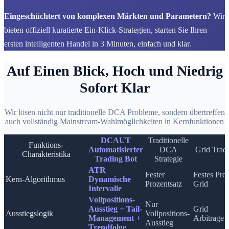
Eingeschüchtert von komplexen Märkten und Parametern?
Wir
bieten offiziell kuratierte Ein-Klick-Strategien, starten Sie Ihren
ersten intelligenten Handel in 3 Minuten, einfach und klar.
Auf Einen Blick, Hoch und Niedrig
Sofort Klar
Wir lösen nicht nur traditionelle DCA Probleme, sondern übertreffen
auch vollständig Mainstream-Wahlmöglichkeiten in Kernfunktionen
DCAUT
Traditionelle
Funktions-
Automatisierter
DCA
Grid Trad
Charakteristika
Trading Bot
Strategie
ATR
Fester
Festes Prei
Kern-Algorithmus
Dynamische
Prozentsatz
Grid
Intervalle
Vollpositions-
Nur
Ausstieg + Tail-
Grid
Ausstiegslogik
Vollpositions-
Management +
Arbitrage
Ausstieg
Trendfolge