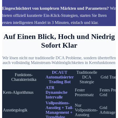
Eingeschüchtert von komplexen Märkten und Parametern?
Wir
bieten offiziell kuratierte Ein-Klick-Strategien, starten Sie Ihren
ersten intelligenten Handel in 3 Minuten, einfach und klar.
Auf Einen Blick, Hoch und Niedrig
Sofort Klar
Wir lösen nicht nur traditionelle DCA Probleme, sondern übertreffen
auch vollständig Mainstream-Wahlmöglichkeiten in Kernfunktionen
DCAUT
Traditionelle
Funktions-
Automatisierter
DCA
Grid Trad
Charakteristika
Trading Bot
Strategie
ATR
Fester
Festes Prei
Kern-Algorithmus
Dynamische
Prozentsatz
Grid
Intervalle
Vollpositions-
Nur
Ausstieg + Tail-
Grid
Ausstiegslogik
Vollpositions-
Management +
Arbitrage
Ausstieg
Trendfolge