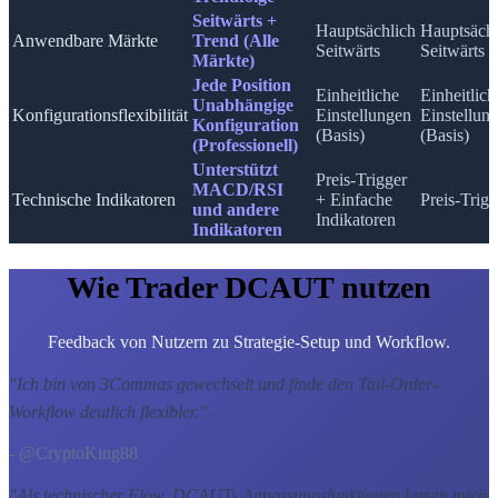
Seitwärts +
Hauptsächlich
Hauptsächl
Anwendbare Märkte
Trend (Alle
Seitwärts
Seitwärts
Märkte)
Jede Position
Einheitliche
Einheitlich
Unabhängige
Konfigurationsflexibilität
Einstellungen
Einstellun
Konfiguration
(Basis)
(Basis)
(Professionell)
Unterstützt
Preis-Trigger
MACD/RSI
Technische Indikatoren
+ Einfache
Preis-Trigg
und andere
Indikatoren
Indikatoren
Wie Trader DCAUT nutzen
Feedback von Nutzern zu Strategie-Setup und Workflow.
"
Ich bin von 3Commas gewechselt und finde den Tail-Order-
Workflow deutlich flexibler.
"
- @CryptoKing88
"
Als technischer Flow, DCAUTs Anpassungsfunktionen lassen mich