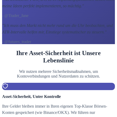
meine Ideen perfekt implementieren, so mächtig.
"
- @Trader_Jane
"
Ich muss den Markt nicht mehr rund um die Uhr beobachten, und
ATR-Intervalle helfen mir, Einstiege systematischer zu steuern.
"
- @futures_trader
Ihre Asset-Sicherheit ist Unsere
Lebenslinie
Wir nutzen mehrere Sicherheitsmaßnahmen, um
Kontoverbindungen und Nutzerdaten zu schützen.
Asset-Sicherheit, Unter Kontrolle
Ihre Gelder bleiben immer in Ihren eigenen Top-Klasse Börsen-
Konten gespeichert (wie Binance/OKX). Wir führen nur