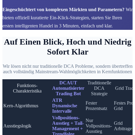
Eingeschüchtert von komplexen Märkten und Parametern?
Wir
bieten offiziell kuratierte Ein-Klick-Strategien, starten Sie Ihren
ersten intelligenten Handel in 3 Minuten, einfach und klar.
Auf Einen Blick, Hoch und Niedrig
Sofort Klar
Wir lösen nicht nur traditionelle DCA Probleme, sondern übertreffen
auch vollständig Mainstream-Wahlmöglichkeiten in Kernfunktionen
DCAUT
Traditionelle
Funktions-
Automatisierter
DCA
Grid Trad
Charakteristika
Trading Bot
Strategie
ATR
Fester
Festes Prei
Kern-Algorithmus
Dynamische
Prozentsatz
Grid
Intervalle
Vollpositions-
Nur
Ausstieg + Tail-
Grid
Ausstiegslogik
Vollpositions-
Management +
Arbitrage
Ausstieg
Trendfolge