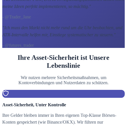
meine Ideen perfekt implementieren, so mächtig.
"
- @Trader_Jane
"
Ich muss den Markt nicht mehr rund um die Uhr beobachten, und
ATR-Intervalle helfen mir, Einstiege systematischer zu steuern.
"
- @futures_trader
Ihre Asset-Sicherheit ist Unsere
Lebenslinie
Wir nutzen mehrere Sicherheitsmaßnahmen, um
Kontoverbindungen und Nutzerdaten zu schützen.
Asset-Sicherheit, Unter Kontrolle
Ihre Gelder bleiben immer in Ihren eigenen Top-Klasse Börsen-
Konten gespeichert (wie Binance/OKX). Wir führen nur