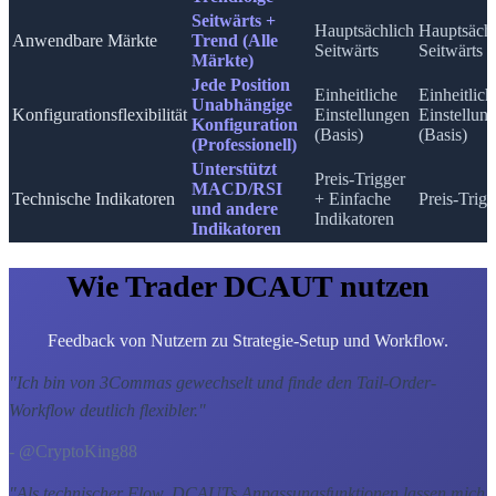
Seitwärts +
Hauptsächlich
Hauptsächl
Anwendbare Märkte
Trend (Alle
Seitwärts
Seitwärts
Märkte)
Jede Position
Einheitliche
Einheitlich
Unabhängige
Konfigurationsflexibilität
Einstellungen
Einstellun
Konfiguration
(Basis)
(Basis)
(Professionell)
Unterstützt
Preis-Trigger
MACD/RSI
Technische Indikatoren
+ Einfache
Preis-Trigg
und andere
Indikatoren
Indikatoren
Wie Trader DCAUT nutzen
Feedback von Nutzern zu Strategie-Setup und Workflow.
"
Ich bin von 3Commas gewechselt und finde den Tail-Order-
Workflow deutlich flexibler.
"
- @CryptoKing88
"
Als technischer Flow, DCAUTs Anpassungsfunktionen lassen mich