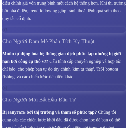
điều chỉnh giá vốn trung bình một cách hệ thống hơn. Khi thị trường
bứt phá đi lên, trend following giúp tránh thoát lệnh quá sớm theo
quy tắc cố định.
03
Cho Người Đam Mê Phân Tích Kỹ Thuật
Muốn tự động hóa hệ thống giao dịch phức tạp nhưng bị giới
hạn bởi công cụ thô sơ?
Cấu hình cấp chuyên nghiệp và hợp tác
chỉ báo, cho phép bạn tự do tùy chỉnh 'kim tự tháp', 'RSI bottom
fishing' và các chiến lược tiên tiến khác.
04
Cho Người Mới Bắt Đầu Đầu Tư
Bị запугать bởi thị trường và tham số phức tạp?
Chúng tôi
cung cấp các chiến lược khởi đầu đã được chọn lọc để bạn có thể
hoàn tất cấu hình giao dịch tự động đầu tiên chỉ trong vài phút.