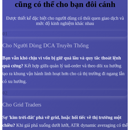
cũng có thể cho bạn đôi cánh
Được thiết kế đặc biệt cho người dùng có thói quen giao dịch và
mức độ kinh nghiệm khác nhau
01
Cho Người Dùng DCA Truyền Thống
Bạn vẫn khó chịu vì vốn bị giữ quá lâu và quy tắc thoát lệnh
quá cứng?
Kết hợp giữa quản lý tail-order và theo dõi xu hướng
tạo ra khung vận hành linh hoạt hơn cho cả thị trường đi ngang lẫn
có xu hướng.
02
Cho Grid Traders
Sợ 'kim trời-đất' phá vỡ grid, hoặc hối tiếc về thị trường một
chiều?
Khi giá phá xuống dưới lưới, ATR dynamic averaging có thể