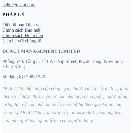
hello@dcaut.com
PHÁP LÝ
Điều khoản Dịch vụ
Chính sách Bảo mật
Chính sách Hoàn tiền
Liên hệ với chúng tôi
DCAUT MANAGEMENT LIMITED
Phòng 540, Tầng 5, 143 Wai Yip Street, Kwun Tong, Kowloon,
Hồng Kông
Số đăng ký: 79881580
DCAUT là nhà cung cấp công cụ kỹ thuật. Tất cả các dịch vụ giao
dịch và ví được thực hiện bởi các nền tảng bên ngoài; người dùng
tương tác với các nhà cung cấp bên thứ ba theo quyết định của
riêng họ. DCAUT là ví phi lưu ký (non-custodial) và không truy
cập, nắm giữ hoặc quản lý tiền của người dùng.