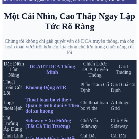
Một Cái Nhìn, Cao Thấp Ngay Lập
Tức Rõ Ràng
Chúng tôi không chỉ giải quyết vấn đề DCA truyền thống, mà còn
hoàn toàn vượt trội hơn các lựa chọn chủ lưu trong chức năng cốt
lõi
Đặc Điểm
Chiến Lược
DCAUT DCA Thông
Grid
Tính
DCA Truyền
Minh
Trading
Năng
Thống
Thuật
Phần Trăm Cố
Grid Giá Cố
Toán Cốt
Khoảng Động ATR
Định
Định
Lõi
Thoat toan bo vi the +
Logic
Chi thoat toan
Arbitrage
Quan ly lenh duoi + Theo
thoát lệnh
bo vi the
Grid
doi xu huong
Thị
Sideway + Xu Hướng
Chủ Yếu
Chủ Yếu
Trường
(Tất Cả Thị Trường)
Sideway
Sideway
Áp Dụng
Tính Linh
Cài Đặt
Cài Đặt
Cấu Hình Độc Lập Mỗi