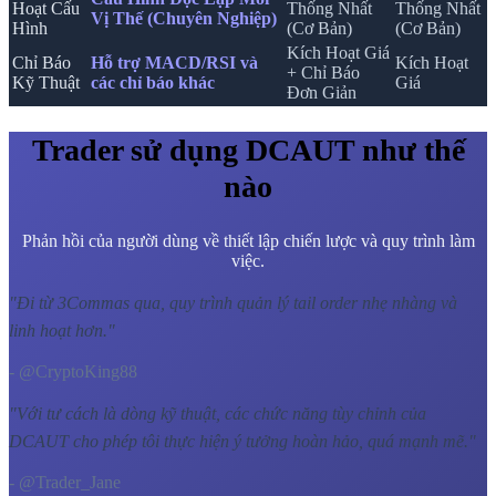
Hoạt Cấu
Thống Nhất
Thống Nhất
Vị Thế (Chuyên Nghiệp)
Hình
(Cơ Bản)
(Cơ Bản)
Kích Hoạt Giá
Chỉ Báo
Hỗ trợ MACD/RSI và
Kích Hoạt
+ Chỉ Báo
Kỹ Thuật
các chỉ báo khác
Giá
Đơn Giản
Trader sử dụng DCAUT như thế
nào
Phản hồi của người dùng về thiết lập chiến lược và quy trình làm
việc.
"
Đi từ 3Commas qua, quy trình quản lý tail order nhẹ nhàng và
linh hoạt hơn.
"
- @CryptoKing88
"
Với tư cách là dòng kỹ thuật, các chức năng tùy chỉnh của
DCAUT cho phép tôi thực hiện ý tưởng hoàn hảo, quá mạnh mẽ.
"
- @Trader_Jane