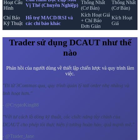
Hoạt Cấu
Thống Nhất
Thống Nhất
Vị Thế (Chuyên Nghiệp)
Hình
(Cơ Bản)
(Cơ Bản)
Kích Hoạt Giá
Chỉ Báo
Hỗ trợ MACD/RSI và
Kích Hoạt
+ Chỉ Báo
Kỹ Thuật
các chỉ báo khác
Giá
Đơn Giản
Trader sử dụng DCAUT như thế
nào
Phản hồi của người dùng về thiết lập chiến lược và quy trình làm
việc.
"
Đi từ 3Commas qua, quy trình quản lý tail order nhẹ nhàng và
linh hoạt hơn.
"
- @CryptoKing88
"
Với tư cách là dòng kỹ thuật, các chức năng tùy chỉnh của
DCAUT cho phép tôi thực hiện ý tưởng hoàn hảo, quá mạnh mẽ.
"
- @Trader_Jane