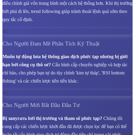
điều chỉnh giá vốn trung bình một cách hệ thống hơn. Khi thị trường
bứt phá đi lên, trend following giúp tránh thoát lệnh quá sớm theo
quy tắc cố định.
03
Cho Người Đam Mê Phân Tích Kỹ Thuật
Muốn tự động hóa hệ thống giao dịch phức tạp nhưng bị giới
hạn bởi công cụ thô sơ?
Cấu hình cấp chuyên nghiệp và hợp tác
chỉ báo, cho phép bạn tự do tùy chỉnh 'kim tự tháp', 'RSI bottom
fishing' và các chiến lược tiên tiến khác.
04
Cho Người Mới Bắt Đầu Đầu Tư
Bị запугать bởi thị trường và tham số phức tạp?
Chúng tôi
cung cấp các chiến lược khởi đầu đã được chọn lọc để bạn có thể
hoàn tất cấu hình giao dịch tự động đầu tiên chỉ trong vài phút.