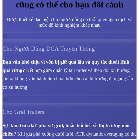
cũng có thể cho bạn đôi cánh
Được thiết kế đặc biệt cho người dùng có thói quen giao dịch và
mức độ kinh nghiệm khác nhau
01
Cho Người Dùng DCA Truyền Thống
Bạn vẫn khó chịu vì vốn bị giữ quá lâu và quy tắc thoát lệnh
quá cứng?
Kết hợp giữa quản lý tail-order và theo dõi xu hướng
tạo ra khung vận hành linh hoạt hơn cho cả thị trường đi ngang lẫn
có xu hướng.
02
Cho Grid Traders
Sợ 'kim trời-đất' phá vỡ grid, hoặc hối tiếc về thị trường một
chiều?
Khi giá phá xuống dưới lưới, ATR dynamic averaging có thể