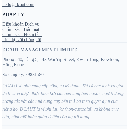
hello@dcaut.com
PHÁP LÝ
Điều khoản Dịch vụ
Chính sách Bảo mật
Chính sách Hoàn tiền
Liên hệ với chúng tôi
DCAUT MANAGEMENT LIMITED
Phòng 540, Tầng 5, 143 Wai Yip Street, Kwun Tong, Kowloon,
Hồng Kông
Số đăng ký: 79881580
DCAUT là nhà cung cấp công cụ kỹ thuật. Tất cả các dịch vụ giao
dịch và ví được thực hiện bởi các nền tảng bên ngoài; người dùng
tương tác với các nhà cung cấp bên thứ ba theo quyết định của
riêng họ. DCAUT là ví phi lưu ký (non-custodial) và không truy
cập, nắm giữ hoặc quản lý tiền của người dùng.