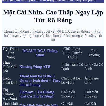
Một Cái Nhìn, Cao Thấp Ngay Lập
Tức Rõ Ràng
Chúng tôi không chỉ giải quyết vấn đề DCA truyền thống, mà còn
hoàn toàn vượt trội hơn các lựa chọn chủ lưu trong chức năng cốt
lõi
Đặc Điểm
Chiến Lược
DCAUT DCA Thông
Grid
Tính
DCA Truyền
Minh
Trading
Năng
Thống
Thuật
Phần Trăm Cố
Grid Giá Cố
Toán Cốt
Khoảng Động ATR
Định
Định
Lõi
Thoat toan bo vi the +
Logic
Chi thoat toan
Arbitrage
Quan ly lenh duoi + Theo
thoát lệnh
bo vi the
Grid
doi xu huong
Thị
Sideway + Xu Hướng
Chủ Yếu
Chủ Yếu
Trường
(Tất Cả Thị Trường)
Sideway
Sideway
Áp Dụng
Tính Linh
Cài Đặt
Cài Đặt
Cấu Hình Độc Lập Mỗi