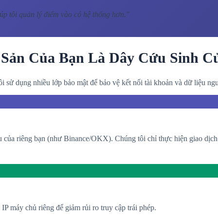
úp tôi quản lý điểm vào có hệ thống hơn.
"
 Sản Của Bạn Là Dây Cứu Sinh C
i sử dụng nhiều lớp bảo mật để bảo vệ kết nối tài khoản và dữ liệu ng
ầu của riêng bạn (như Binance/OKX). Chúng tôi chỉ thực hiện giao dịc
P máy chủ riêng để giảm rủi ro truy cập trái phép.