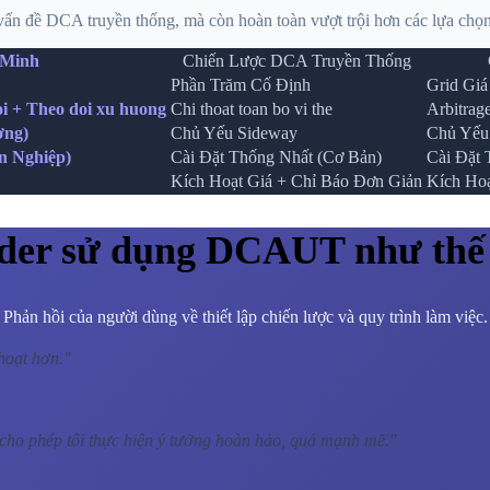
vấn đề DCA truyền thống, mà còn hoàn toàn vượt trội hơn các lựa chọn
Minh
Chiến Lược DCA Truyền Thống
Phần Trăm Cố Định
Grid Giá
oi + Theo doi xu huong
Chi thoat toan bo vi the
Arbitrag
ờng)
Chủ Yếu Sideway
Chủ Yếu
n Nghiệp)
Cài Đặt Thống Nhất (Cơ Bản)
Cài Đặt 
Kích Hoạt Giá + Chỉ Báo Đơn Giản
Kích Hoạ
der sử dụng DCAUT như thế
Phản hồi của người dùng về thiết lập chiến lược và quy trình làm việc.
hoạt hơn.
"
cho phép tôi thực hiện ý tưởng hoàn hảo, quá mạnh mẽ.
"