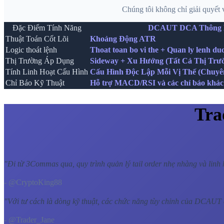
Chúng tôi không chỉ giải quyết 
Đặc Điểm Tính Năng
DCAUT DCA Thông 
Thuật Toán Cốt Lõi
Khoảng Động ATR
Logic thoát lệnh
Thoat toan bo vi the + Quan ly lenh du
Thị Trường Áp Dụng
Sideway + Xu Hướng (Tất Cả Thị Trư
Tính Linh Hoạt Cấu Hình
Cấu Hình Độc Lập Mỗi Vị Thế (Chuyê
Chỉ Báo Kỹ Thuật
Hỗ trợ MACD/RSI và các chỉ báo khác
Tra
"
Đi từ 3Commas qua, quy trình quản lý tail order nhẹ nhàng và linh 
- @CryptoKing88
"
Với tư cách là dòng kỹ thuật, các chức năng tùy chỉnh của DCAUT 
- @Trader_Jane