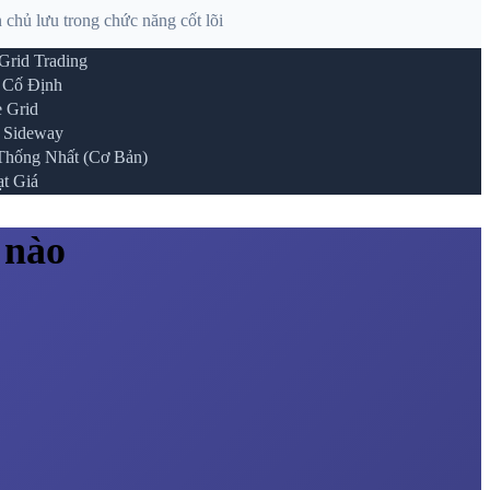
 chủ lưu trong chức năng cốt lõi
Grid Trading
 Cố Định
e Grid
 Sideway
Thống Nhất (Cơ Bản)
t Giá
 nào