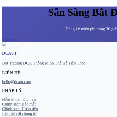
Sẵn Sàng Bắt 
Đăng ký miễn phí trong 30 giây
Thử ngay
DCAUT
Bot Trading DCA Thông Minh Thế Hệ Tiếp Theo
LIÊN HỆ
hello@dcaut.com
PHÁP LÝ
Điều khoản Dịch vụ
Chính sách Bảo mật
Chính sách Hoàn tiền
Liên hệ với chúng tôi