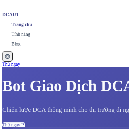
DCAUT
Trang chủ
Tính năng
Blog
Thử ngay
Bot Giao Dịch DC
Chiến lược DCA thông minh cho thị trường đi nga
Thử ngay