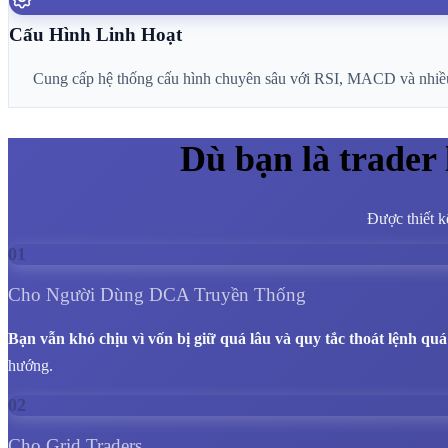
Cấu Hình Linh Hoạt
Cung cấp hệ thống cấu hình chuyên sâu với RSI, MACD và nhiều ch
Dù bạn là trader
Được thiết k
01
Cho Người Dùng DCA Truyền Thống
Bạn vẫn khó chịu vì vốn bị giữ quá lâu và quy tắc thoát lệnh qu
hướng.
02
Cho Grid Traders