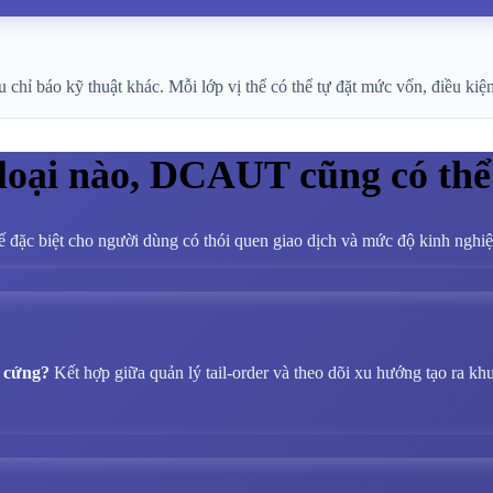
ỉ báo kỹ thuật khác. Mỗi lớp vị thế có thể tự đặt mức vốn, điều kiện v
 loại nào, DCAUT cũng có thể
ế đặc biệt cho người dùng có thói quen giao dịch và mức độ kinh ngh
á cứng?
Kết hợp giữa quản lý tail-order và theo dõi xu hướng tạo ra kh