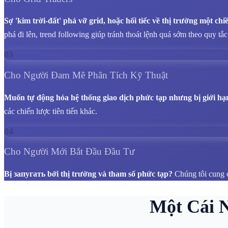
Sợ 'kim trời-đất' phá vỡ grid, hoặc hối tiếc về thị trường một chi
phá đi lên, trend following giúp tránh thoát lệnh quá sớm theo quy tắc
03
Cho Người Đam Mê Phân Tích Kỹ Thuật
Muốn tự động hóa hệ thống giao dịch phức tạp nhưng bị giới hạn
các chiến lược tiên tiến khác.
04
Cho Người Mới Bắt Đầu Đầu Tư
Bị запугать bởi thị trường và tham số phức tạp?
Chúng tôi cung c
Một Cái 