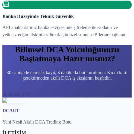
Banka Düzeyinde Teknik Güvenlik
API anahtarlarınız banka seviyesinde şifreleme ile saklanır ve
yetkisiz erişim riskini azaltmak için özel sunucu IP’lerine bağlanır.
Bilimsel DCA Yolculuğunuzu
Başlatmaya Hazır mısınız?
30 saniyede ücretsiz kayıt, 3 dakikada bot kurulumu. Kredi kartı
gerektirmeden akıllı DCA iş akışlarını keşfedin.
Şimdi Dene
DCAUT
Yeni Nesil Akıllı DCA Trading Botu
İLETIŞIM