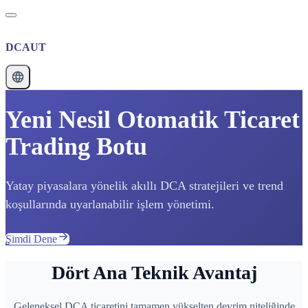
DCAUT
Yeni Nesil Otomatik Ticaret
Trading Botu
Yatay piyasalara yönelik akıllı DCA stratejileri ve trend
koşullarında uyarlanabilir işlem yönetimi.
Şimdi Dene
Dört Ana Teknik Avantaj
Geleneksel DCA ticaretini tamamen yükselten devrim niteliğinde