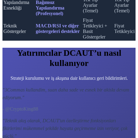
Yapılandırma
Bağımsız
Ayarlar
Ayarlar
Esnekliği
Yapılandırma
(Temel)
(Temel)
(Profesyonel)
Fiyat
Teknik
MACD/RSI ve diğer
Tetikleyici +
Fiyat
Göstergeler
göstergeleri destekler
Basit
Tetikleyici
Göstergeler
Yatırımcılar DCAUT’u nasıl
kullanıyor
Strateji kurulumu ve iş akışına dair kullanıcı geri bildirimleri.
"
3Commas kullandim, suan daha sade ve esnek bir akisla devam
ediyorum.
"
- @CryptoKing88
"
Teknik akış olarak, DCAUT'un özelleştirme fonksiyonları
fikirlerimi mükemmel şekilde hayata geçirmeme izin veriyor, çok
güçlü.
"