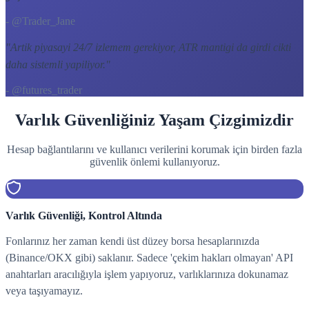
- @Trader_Jane
"
Artik piyasayi 24/7 izlemem gerekiyor, ATR mantigi da girdi cikti
daha sistemli yapiliyor.
"
- @futures_trader
Varlık Güvenliğiniz Yaşam Çizgimizdir
Hesap bağlantılarını ve kullanıcı verilerini korumak için birden fazla
güvenlik önlemi kullanıyoruz.
Varlık Güvenliği, Kontrol Altında
Fonlarınız her zaman kendi üst düzey borsa hesaplarınızda
(Binance/OKX gibi) saklanır. Sadece 'çekim hakları olmayan' API
anahtarları aracılığıyla işlem yapıyoruz, varlıklarınıza dokunamaz
veya taşıyamayız.