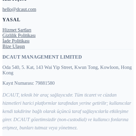
hello@dcaut.com
YASAL
Hizmet Şartları
Gizlilik Politikası
İade Politikası
Bize Ulaşın
DCAUT MANAGEMENT LIMITED
Oda 540, 5. Kat, 143 Wai Yip Street, Kwun Tong, Kowloon, Hong
Kong
Kayıt Numarası: 79881580
DCAUT, teknik bir araç sağlayıcıdır. Tüm ticaret ve cüzdan
hizmetleri harici platformlar tarafından yerine getirilir; kullanıcılar
kendi takdirine bağlı olarak üçüncü taraf sağlayıcılarla etkileşime
girer. DCAUT gözetimsizdir (non-custodial) ve kullanıcı fonlarına
erişmez, bunları tutmaz veya yönetmez.