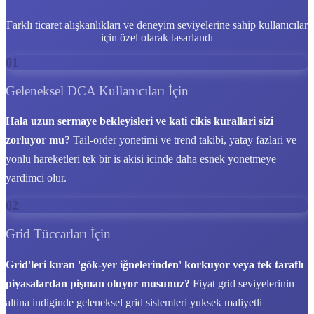
Farklı ticaret alışkanlıkları ve deneyim seviyelerine sahip kullanıcılar
için özel olarak tasarlandı
01
Geleneksel DCA Kullanıcıları İçin
Hala uzun sermaye bekleyisleri ve kati cikis kurallari sizi
zorluyor mu?
Tail-order yonetimi ve trend takibi, yatay fazlari ve
yonlu hareketleri tek bir is akisi icinde daha esnek yonetmeye
yardimci olur.
02
Grid Tüccarları İçin
Grid'leri kıran 'gök-yer iğnelerinden' korkuyor veya tek taraflı
piyasalardan pişman oluyor musunuz?
Fiyat grid seviyelerinin
altina indiginde geleneksel grid sistemleri yuksek maliyetli