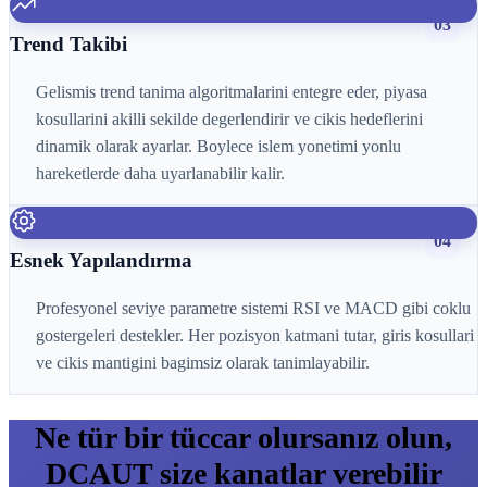
03
Trend Takibi
Gelismis trend tanima algoritmalarini entegre eder, piyasa
kosullarini akilli sekilde degerlendirir ve cikis hedeflerini
dinamik olarak ayarlar. Boylece islem yonetimi yonlu
hareketlerde daha uyarlanabilir kalir.
04
Esnek Yapılandırma
Profesyonel seviye parametre sistemi RSI ve MACD gibi coklu
gostergeleri destekler. Her pozisyon katmani tutar, giris kosullari
ve cikis mantigini bagimsiz olarak tanimlayabilir.
Ne tür bir tüccar olursanız olun,
DCAUT size kanatlar verebilir