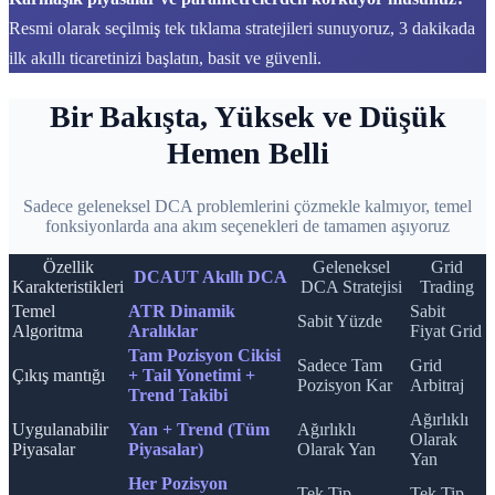
Resmi olarak seçilmiş tek tıklama stratejileri sunuyoruz, 3 dakikada
ilk akıllı ticaretinizi başlatın, basit ve güvenli.
Bir Bakışta, Yüksek ve Düşük
Hemen Belli
Sadece geleneksel DCA problemlerini çözmekle kalmıyor, temel
fonksiyonlarda ana akım seçenekleri de tamamen aşıyoruz
Özellik
Geleneksel
Grid
DCAUT Akıllı DCA
Karakteristikleri
DCA Stratejisi
Trading
Temel
ATR Dinamik
Sabit
Sabit Yüzde
Algoritma
Aralıklar
Fiyat Grid
Tam Pozisyon Cikisi
Sadece Tam
Grid
Çıkış mantığı
+ Tail Yonetimi +
Pozisyon Kar
Arbitraj
Trend Takibi
Ağırlıklı
Uygulanabilir
Yan + Trend (Tüm
Ağırlıklı
Olarak
Piyasalar
Piyasalar)
Olarak Yan
Yan
Her Pozisyon
Tek Tip
Tek Tip