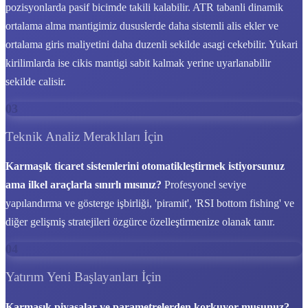
pozisyonlarda pasif bicimde takili kalabilir. ATR tabanli dinamik
ortalama alma mantigimiz dususlerde daha sistemli alis ekler ve
ortalama giris maliyetini daha duzenli sekilde asagi cekebilir. Yukari
kirilimlarda ise cikis mantigi sabit kalmak yerine uyarlanabilir
sekilde calisir.
03
Teknik Analiz Meraklıları İçin
Karmaşık ticaret sistemlerini otomatikleştirmek istiyorsunuz
ama ilkel araçlarla sınırlı mısınız?
Profesyonel seviye
yapılandırma ve gösterge işbirliği, 'piramit', 'RSI bottom fishing' ve
diğer gelişmiş stratejileri özgürce özelleştirmenize olanak tanır.
04
Yatırım Yeni Başlayanları İçin
Karmaşık piyasalar ve parametrelerden korkuyor musunuz?