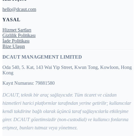
hello@dcaut.com
YASAL
Hizmet Şartları
Gizlilik Politikası
İade Politikası
Bize Ulaşın
DCAUT MANAGEMENT LIMITED
Oda 540, 5. Kat, 143 Wai Yip Street, Kwun Tong, Kowloon, Hong
Kong
Kayıt Numarası: 79881580
DCAUT, teknik bir araç sağlayıcıdır. Tüm ticaret ve cüzdan
hizmetleri harici platformlar tarafından yerine getirilir; kullanıcılar
kendi takdirine bağlı olarak üçüncü taraf sağlayıcılarla etkileşime
girer. DCAUT gözetimsizdir (non-custodial) ve kullanıcı fonlarına
erişmez, bunları tutmaz veya yönetmez.