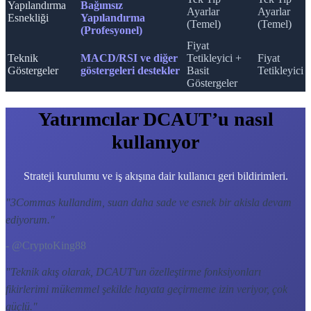
Yapılandırma
Bağımsız
Ayarlar
Ayarlar
Esnekliği
Yapılandırma
(Temel)
(Temel)
(Profesyonel)
Fiyat
Teknik
MACD/RSI ve diğer
Tetikleyici +
Fiyat
Göstergeler
göstergeleri destekler
Basit
Tetikleyici
Göstergeler
Yatırımcılar DCAUT’u nasıl
kullanıyor
Strateji kurulumu ve iş akışına dair kullanıcı geri bildirimleri.
"
3Commas kullandim, suan daha sade ve esnek bir akisla devam
ediyorum.
"
- @CryptoKing88
"
Teknik akış olarak, DCAUT'un özelleştirme fonksiyonları
fikirlerimi mükemmel şekilde hayata geçirmeme izin veriyor, çok
güçlü.
"