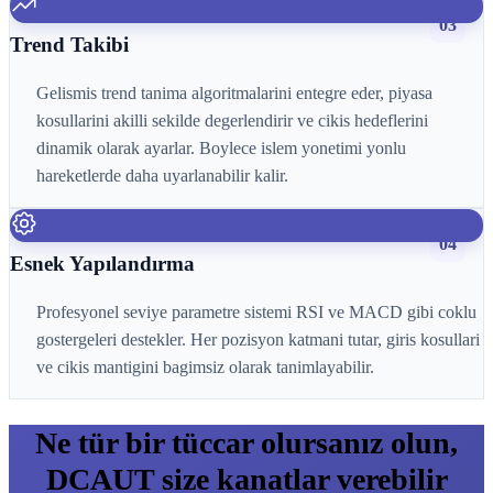
03
Trend Takibi
Gelismis trend tanima algoritmalarini entegre eder, piyasa
kosullarini akilli sekilde degerlendirir ve cikis hedeflerini
dinamik olarak ayarlar. Boylece islem yonetimi yonlu
hareketlerde daha uyarlanabilir kalir.
04
Esnek Yapılandırma
Profesyonel seviye parametre sistemi RSI ve MACD gibi coklu
gostergeleri destekler. Her pozisyon katmani tutar, giris kosullari
ve cikis mantigini bagimsiz olarak tanimlayabilir.
Ne tür bir tüccar olursanız olun,
DCAUT size kanatlar verebilir