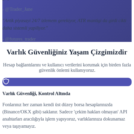
- @Trader_Jane
"
Artik piyasayi 24/7 izlemem gerekiyor, ATR mantigi da girdi cikti
daha sistemli yapiliyor.
"
- @futures_trader
Varlık Güvenliğiniz Yaşam Çizgimizdir
Hesap bağlantılarını ve kullanıcı verilerini korumak için birden fazla
güvenlik önlemi kullanıyoruz.
Varlık Güvenliği, Kontrol Altında
Fonlarınız her zaman kendi üst düzey borsa hesaplarınızda
(Binance/OKX gibi) saklanır. Sadece 'çekim hakları olmayan' API
anahtarları aracılığıyla işlem yapıyoruz, varlıklarınıza dokunamaz
veya taşıyamayız.