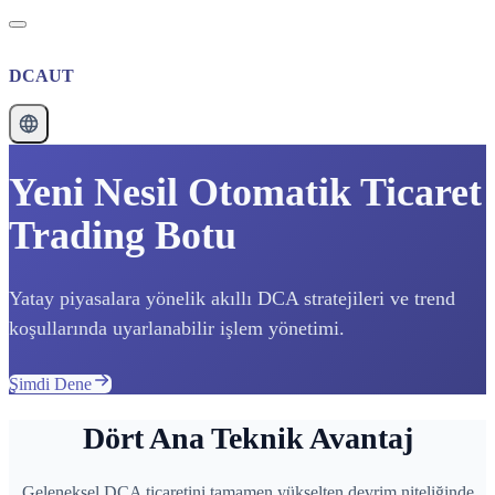
DCAUT
Yeni Nesil Otomatik Ticaret
Trading Botu
Yatay piyasalara yönelik akıllı DCA stratejileri ve trend
koşullarında uyarlanabilir işlem yönetimi.
Şimdi Dene
Dört Ana Teknik Avantaj
Geleneksel DCA ticaretini tamamen yükselten devrim niteliğinde