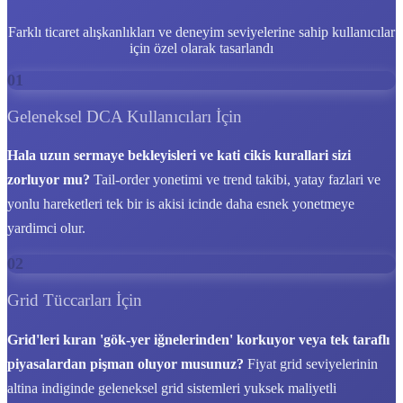
Farklı ticaret alışkanlıkları ve deneyim seviyelerine sahip kullanıcılar
için özel olarak tasarlandı
01
Geleneksel DCA Kullanıcıları İçin
Hala uzun sermaye bekleyisleri ve kati cikis kurallari sizi
zorluyor mu?
Tail-order yonetimi ve trend takibi, yatay fazlari ve
yonlu hareketleri tek bir is akisi icinde daha esnek yonetmeye
yardimci olur.
02
Grid Tüccarları İçin
Grid'leri kıran 'gök-yer iğnelerinden' korkuyor veya tek taraflı
piyasalardan pişman oluyor musunuz?
Fiyat grid seviyelerinin
altina indiginde geleneksel grid sistemleri yuksek maliyetli