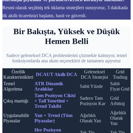
Resmi olarak seçilmiş tek tıklama stratejileri sunuyoruz, 3 dakikada
ilk akıllı ticaretinizi başlatın, basit ve güvenli.
Bir Bakışta, Yüksek ve Düşük
Hemen Belli
Sadece geleneksel DCA problemlerini çözmekle kalmıyor, temel
fonksiyonlarda ana akım seçenekleri de tamamen aşıyoruz
Özellik
Geleneksel
Grid
DCAUT Akıllı DCA
Karakteristikleri
DCA Stratejisi
Trading
Temel
ATR Dinamik
Sabit
Sabit Yüzde
Algoritma
Aralıklar
Fiyat Grid
Tam Pozisyon Cikisi
Sadece Tam
Grid
Çıkış mantığı
+ Tail Yonetimi +
Pozisyon Kar
Arbitraj
Trend Takibi
Ağırlıklı
Uygulanabilir
Yan + Trend (Tüm
Ağırlıklı
Olarak
Piyasalar
Piyasalar)
Olarak Yan
Yan
Her Pozisyon
Tek Tip
Tek Tip