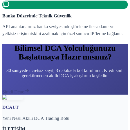
Banka Düzeyinde Teknik Güvenlik
API anahtarlarınız banka seviyesinde şifreleme ile saklanır ve
yetkisiz erişim riskini azaltmak için özel sunucu IP’lerine bağlanır.
Bilimsel DCA Yolculuğunuzu
Başlatmaya Hazır mısınız?
30 saniyede ücretsiz kayıt, 3 dakikada bot kurulumu. Kredi kartı
gerektirmeden akıllı DCA iş akışlarını keşfedin.
Şimdi Dene
DCAUT
Yeni Nesil Akıllı DCA Trading Botu
İLETIŞIM