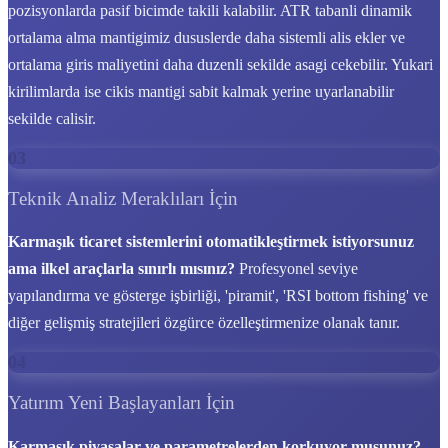
pozisyonlarda pasif bicimde takili kalabilir. ATR tabanli dinamik
ortalama alma mantigimiz dususlerde daha sistemli alis ekler ve
ortalama giris maliyetini daha duzenli sekilde asagi cekebilir. Yukari
kirilimlarda ise cikis mantigi sabit kalmak yerine uyarlanabilir
sekilde calisir.
03
Teknik Analiz Meraklıları İçin
Karmaşık ticaret sistemlerini otomatikleştirmek istiyorsunuz
ama ilkel araçlarla sınırlı mısınız?
Profesyonel seviye
yapılandırma ve gösterge işbirliği, 'piramit', 'RSI bottom fishing' ve
diğer gelişmiş stratejileri özgürce özelleştirmenize olanak tanır.
04
Yatırım Yeni Başlayanları İçin
Karmaşık piyasalar ve parametrelerden korkuyor musunuz?