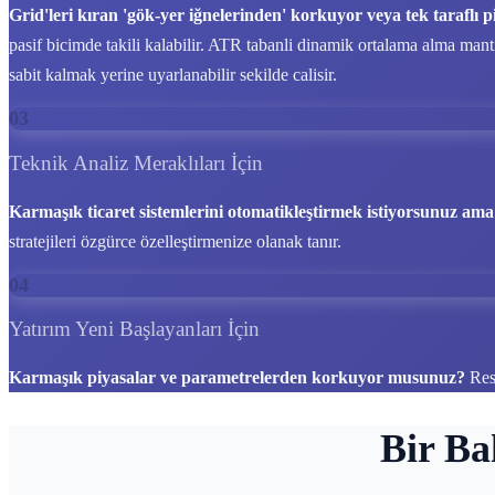
Grid'leri kıran 'gök-yer iğnelerinden' korkuyor veya tek tarafl
pasif bicimde takili kalabilir. ATR tabanli dinamik ortalama alma mantig
sabit kalmak yerine uyarlanabilir sekilde calisir.
03
Teknik Analiz Meraklıları İçin
Karmaşık ticaret sistemlerini otomatikleştirmek istiyorsunuz ama il
stratejileri özgürce özelleştirmenize olanak tanır.
04
Yatırım Yeni Başlayanları İçin
Karmaşık piyasalar ve parametrelerden korkuyor musunuz?
Res
Bir Ba