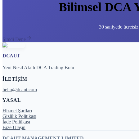
Bilimsel DCA 
30 saniyede ücretsiz
Şimdi Dene
DCAUT
Yeni Nesil Akıllı DCA Trading Botu
İLETIŞIM
hello@dcaut.com
YASAL
Hizmet Şartları
Gizlilik Politikası
İade Politikası
Bize Ulaşın
DCAUT MANAGEMENT LIMITED