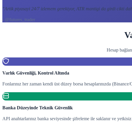
"
Artik piyasayi 24/7 izlemem gerekiyor, ATR mantigi da girdi cikti daha
- @futures_trader
V
Hesap bağlant
Varlık Güvenliği, Kontrol Altında
Fonlarınız her zaman kendi üst düzey borsa hesaplarınızda (Binance/O
Banka Düzeyinde Teknik Güvenlik
API anahtarlarınız banka seviyesinde şifreleme ile saklanır ve yetkisiz 