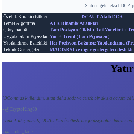
Sadece geleneksel DCA pr
Özellik Karakteristikleri
DCAUT Akıllı DCA
Temel Algoritma
ATR Dinamik Aralıklar
Çıkış mantığı
Tam Pozisyon Cikisi + Tail Yonetimi + Tr
Uygulanabilir Piyasalar
Yan + Trend (Tüm Piyasalar)
Yapılandırma Esnekliği
Her Pozisyon Bağımsız Yapılandırma (Pro
Teknik Göstergeler
MACD/RSI ve diğer göstergeleri destekle
Yatı
"
3Commas kullandim, suan daha sade ve esnek bir akisla devam edi
- @CryptoKing88
"
Teknik akış olarak, DCAUT'un özelleştirme fonksiyonları fikirlerimi
- @Trader_Jane