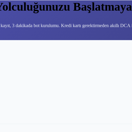
Yolculuğunuzu Başlatmaya 
 kayıt, 3 dakikada bot kurulumu. Kredi kartı gerektirmeden akıllı DCA iş