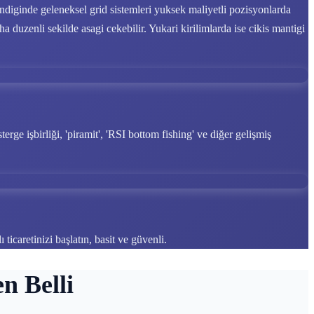
 indiginde geleneksel grid sistemleri yuksek maliyetli pozisyonlarda
a duzenli sekilde asagi cekebilir. Yukari kirilimlarda ise cikis mantigi
rge işbirliği, 'piramit', 'RSI bottom fishing' ve diğer gelişmiş
 ticaretinizi başlatın, basit ve güvenli.
n Belli