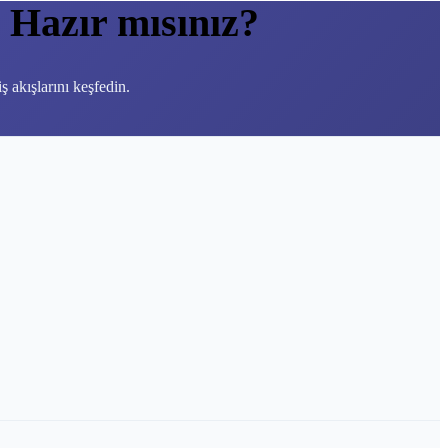
Hazır mısınız?
 akışlarını keşfedin.