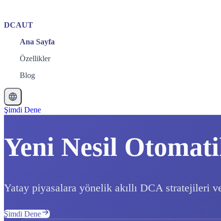
DCAUT
Ana Sayfa
Özellikler
Blog
Şimdi Dene
Yeni Nesil Otomati
Yatay piyasalara yönelik akıllı DCA stratejileri v
Şimdi Dene