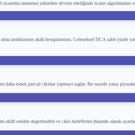
icaretini tamamen yükselten devrim niteliğinde ticaret algoritmaları ve a
 alma aralıklarının akıllı hesaplanması. Geleneksel DCA sabit yüzde yatı
 daha esnek parcali cikislar yapmayi saglar. Bu sayede yatay piyasalar
ni akilli sekilde degerlendirir ve cikis hedeflerini dinamik olarak ayarl