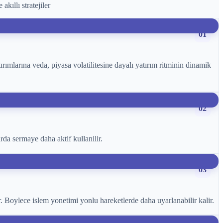
kıllı stratejiler
01
rımlarına veda, piyasa volatilitesine dayalı yatırım ritminin dinamik
02
da sermaye daha aktif kullanilir.
03
ar. Boylece islem yonetimi yonlu hareketlerde daha uyarlanabilir kalir.