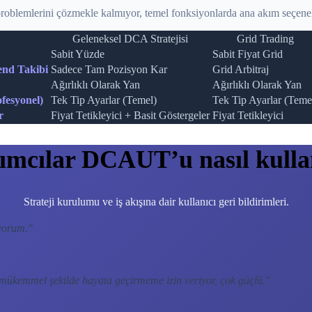
oblemlerini çözmekle kalmıyor, temel fonksiyonlarda ana akım seçene
Geleneksel DCA Stratejisi
Grid Trading
Sabit Yüzde
Sabit Fiyat Grid
end Takibi
Sadece Tam Pozisyon Kar
Grid Arbitraj
Ağırlıklı Olarak Yan
Ağırlıklı Olarak Yan
fesyonel)
Tek Tip Ayarlar (Temel)
Tek Tip Ayarlar (Teme
r
Fiyat Tetikleyici + Basit Göstergeler
Fiyat Tetikleyici
rımcılar DCAUT’u nasıl kulla
Strateji kurulumu ve iş akışına dair kullanıcı geri bildirimleri.
yorum.
"
 mükemmel şekilde hayata geçirmeme izin veriyor, çok güçlü.
"