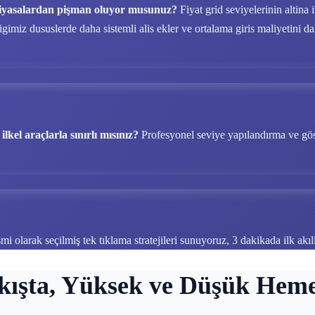
ı piyasalardan pişman oluyor musunuz?
Fiyat grid seviyelerinin altina
imiz dususlerde daha sistemli alis ekler ve ortalama giris maliyetini dah
kel araçlarla sınırlı mısınız?
Profesyonel seviye yapılandırma ve göste
mi olarak seçilmiş tek tıklama stratejileri sunuyoruz, 3 dakikada ilk akıllı
kışta, Yüksek ve Düşük Heme