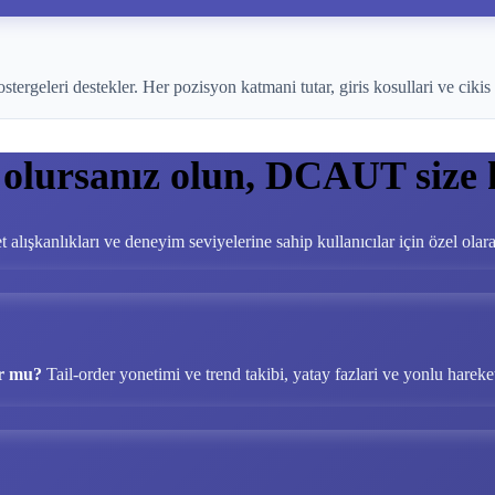
geleri destekler. Her pozisyon katmani tutar, giris kosullari ve cikis 
 olursanız olun, DCAUT size 
et alışkanlıkları ve deneyim seviyelerine sahip kullanıcılar için özel olar
or mu?
Tail-order yonetimi ve trend takibi, yatay fazlari ve yonlu hareke