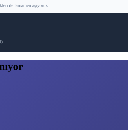
kleri de tamamen aşıyoruz
l)
nıyor