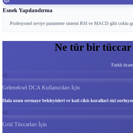
Esnek Yapılandırma
Profesyonel seviye parametre sistemi RSI ve MACD gibi coklu goster
Ne tür bir tüccar
Farklı ticar
01
Geleneksel DCA Kullanıcıları İçin
Hala uzun sermaye bekleyisleri ve kati cikis kurallari sizi zorluy
02
Grid Tüccarları İçin