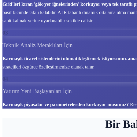
Grid'leri kıran 'gök-yer iğnelerinden' korkuyor veya tek tarafl
pasif bicimde takili kalabilir. ATR tabanli dinamik ortalama alma mantig
sabit kalmak yerine uyarlanabilir sekilde calisir.
03
Teknik Analiz Meraklıları İçin
Karmaşık ticaret sistemlerini otomatikleştirmek istiyorsunuz ama il
stratejileri özgürce özelleştirmenize olanak tanır.
04
Yatırım Yeni Başlayanları İçin
Karmaşık piyasalar ve parametrelerden korkuyor musunuz?
Res
Bir Ba