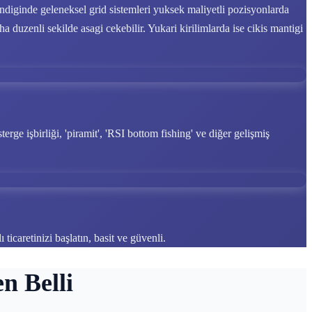
 indiginde geleneksel grid sistemleri yuksek maliyetli pozisyonlarda
a duzenli sekilde asagi cekebilir. Yukari kirilimlarda ise cikis mantigi
rge işbirliği, 'piramit', 'RSI bottom fishing' ve diğer gelişmiş
 ticaretinizi başlatın, basit ve güvenli.
n Belli