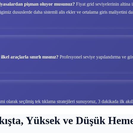
ı piyasalardan pişman oluyor musunuz?
Fiyat grid seviyelerinin altina
imiz dususlerde daha sistemli alis ekler ve ortalama giris maliyetini dah
kel araçlarla sınırlı mısınız?
Profesyonel seviye yapılandırma ve göste
mi olarak seçilmiş tek tıklama stratejileri sunuyoruz, 3 dakikada ilk akıllı
kışta, Yüksek ve Düşük Heme