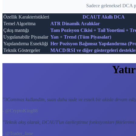
Sadece geleneksel DCA pr
Özellik Karakteristikleri
DCAUT Akıllı DCA
Temel Algoritma
ATR Dinamik Aralıklar
Çıkış mantığı
Tam Pozisyon Cikisi + Tail Yonetimi + Tr
Uygulanabilir Piyasalar
Yan + Trend (Tüm Piyasalar)
Yapılandırma Esnekliği
Her Pozisyon Bağımsız Yapılandırma (Pro
Teknik Göstergeler
MACD/RSI ve diğer göstergeleri destekle
Yatı
"
3Commas kullandim, suan daha sade ve esnek bir akisla devam edi
- @CryptoKing88
"
Teknik akış olarak, DCAUT'un özelleştirme fonksiyonları fikirlerimi
- @Trader_Jane