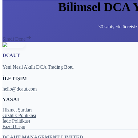
Bilimsel DCA 
30 saniyede ücretsiz
Şimdi Dene
DCAUT
Yeni Nesil Akıllı DCA Trading Botu
İLETIŞIM
hello@dcaut.com
YASAL
Hizmet Şartları
Gizlilik Politikası
İade Politikası
Bize Ulaşın
DCAUT MANAGEMENT LIMITED