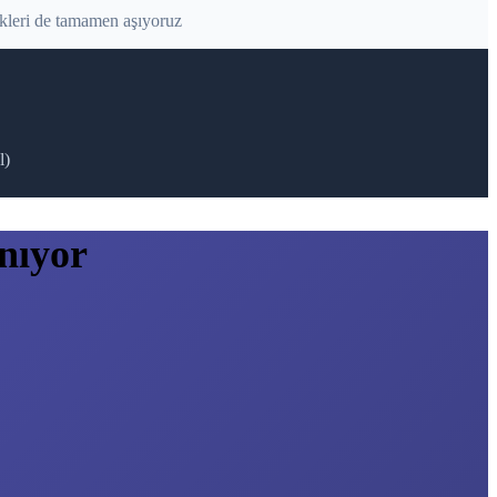
kleri de tamamen aşıyoruz
l)
nıyor