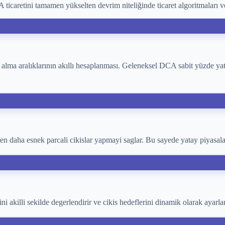
icaretini tamamen yükselten devrim niteliğinde ticaret algoritmaları ve a
 alma aralıklarının akıllı hesaplanması. Geleneksel DCA sabit yüzde yatı
 daha esnek parcali cikislar yapmayi saglar. Bu sayede yatay piyasalar
ni akilli sekilde degerlendirir ve cikis hedeflerini dinamik olarak ayarl