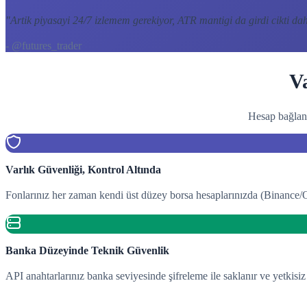
"
Artik piyasayi 24/7 izlemem gerekiyor, ATR mantigi da girdi cikti daha
- @futures_trader
V
Hesap bağlant
Varlık Güvenliği, Kontrol Altında
Fonlarınız her zaman kendi üst düzey borsa hesaplarınızda (Binance/O
Banka Düzeyinde Teknik Güvenlik
API anahtarlarınız banka seviyesinde şifreleme ile saklanır ve yetkisiz 