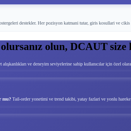
geleri destekler. Her pozisyon katmani tutar, giris kosullari ve cikis 
 olursanız olun, DCAUT size 
et alışkanlıkları ve deneyim seviyelerine sahip kullanıcılar için özel olar
or mu?
Tail-order yonetimi ve trend takibi, yatay fazlari ve yonlu hareke