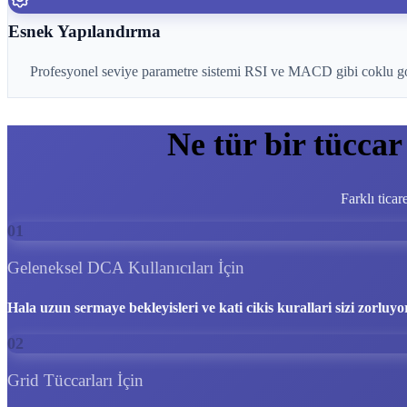
Esnek Yapılandırma
Profesyonel seviye parametre sistemi RSI ve MACD gibi coklu goster
Ne tür bir tüccar
Farklı ticar
01
Geleneksel DCA Kullanıcıları İçin
Hala uzun sermaye bekleyisleri ve kati cikis kurallari sizi zorluy
02
Grid Tüccarları İçin