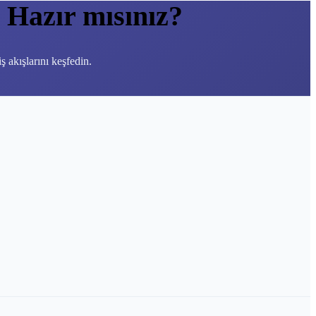
Hazır mısınız?
 akışlarını keşfedin.