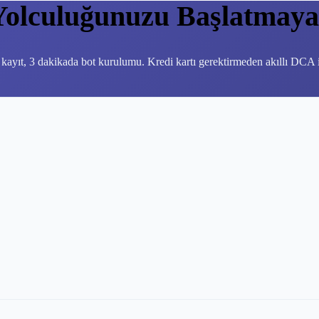
Yolculuğunuzu Başlatmaya 
 kayıt, 3 dakikada bot kurulumu. Kredi kartı gerektirmeden akıllı DCA iş