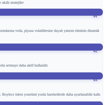
kıllı stratejiler
01
rımlarına veda, piyasa volatilitesine dayalı yatırım ritminin dinamik
02
da sermaye daha aktif kullanilir.
03
ar. Boylece islem yonetimi yonlu hareketlerde daha uyarlanabilir kalir.