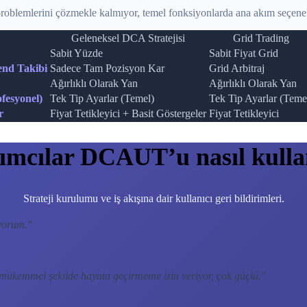
oblemlerini çözmekle kalmıyor, temel fonksiyonlarda ana akım seçene
Geleneksel DCA Stratejisi
Grid Trading
Sabit Yüzde
Sabit Fiyat Grid
end Takibi
Sadece Tam Pozisyon Kar
Grid Arbitraj
Ağırlıklı Olarak Yan
Ağırlıklı Olarak Yan
fesyonel)
Tek Tip Ayarlar (Temel)
Tek Tip Ayarlar (Teme
r
Fiyat Tetikleyici + Basit Göstergeler
Fiyat Tetikleyici
rımcılar DCAUT’u nasıl kulla
Strateji kurulumu ve iş akışına dair kullanıcı geri bildirimleri.
yorum.
"
 mükemmel şekilde hayata geçirmeme izin veriyor, çok güçlü.
"