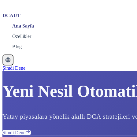
DCAUT
Ana Sayfa
Özellikler
Blog
Şimdi Dene
Yeni Nesil Otomati
Yatay piyasalara yönelik akıllı DCA stratejileri v
Şimdi Dene