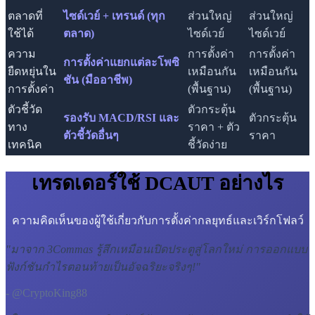
ตลาดที่
ไซด์เวย์ + เทรนด์ (ทุก
ส่วนใหญ่
ส่วนใหญ่
ใช้ได้
ตลาด)
ไซด์เวย์
ไซด์เวย์
ความ
การตั้งค่า
การตั้งค่า
การตั้งค่าแยกแต่ละโพซิ
ยืดหยุ่นใน
เหมือนกัน
เหมือนกัน
ชัน (มืออาชีพ)
การตั้งค่า
(พื้นฐาน)
(พื้นฐาน)
ตัวชี้วัด
ตัวกระตุ้น
รองรับ MACD/RSI และ
ตัวกระตุ้น
ทาง
ราคา + ตัว
ตัวชี้วัดอื่นๆ
ราคา
เทคนิค
ชี้วัดง่าย
เทรดเดอร์ใช้ DCAUT อย่างไร
ความคิดเห็นของผู้ใช้เกี่ยวกับการตั้งค่ากลยุทธ์และเวิร์กโฟลว์
"
มาจาก 3Commas รู้สึกเหมือนเปิดประตูสู่โลกใหม่ การออกแบบ
ฟังก์ชันกำไรตอนท้ายเป็นอัจฉริยะจริงๆ!
"
- @CryptoKing88