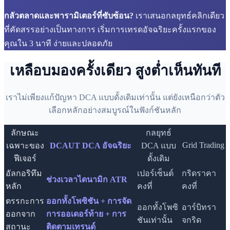
กลัวตลาดและพารามิเตอร์ที่ซับซ้อน?
เราเสนอกลยุทธ์คลิกเดียว
ที่คัดสรรอย่างเป็นทางการ เริ่มการเทรดอัจฉริยะครั้งแรกของ
คุณใน 3 นาที ง่ายและปลอดภัย
เหลือบมองครั้งเดียว สูงต่ำเห็นทันที
เราไม่เพียงแก้ปัญหา DCA แบบดั้งเดิมเท่านั้น แต่ยังเหนือกว่าตัว
เลือกหลักอย่างสมบูรณ์ในฟังก์ชันหลัก
ลักษณะ
กลยุทธ์
Grid Trading
เฉพาะของ
DCAUT DCA อัจฉริยะ
DCA แบบ
ฟีเจอร์
ดั้งเดิม
อัลกอริทึม
เปอร์เซ็นต์
กริดราคา
ช่วงเวลาไดนามิก ATR
หลัก
คงที่
คงที่
ตรรกะการ
ออกทั้งโพซิชัน + การจัด
ออกทั้งโพซิ
อาร์บิทรา
ออกจาก
การออเดอร์ท้าย + การ
ชันเท่านั้น
จกริด
สถานะ
ติดตามเทรนด์