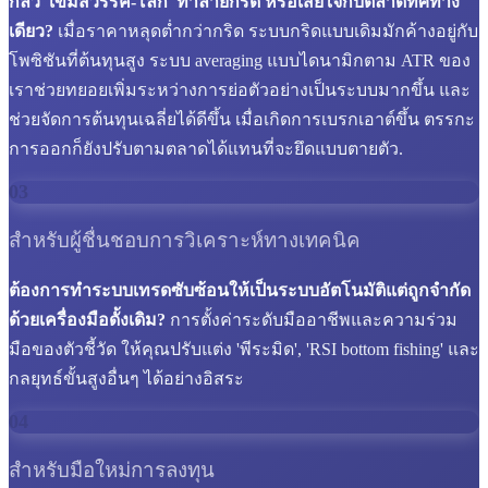
กลัว 'เข็มสวรรค์-โลก' ทำลายกริด หรือเสียใจกับตลาดทิศทาง
เดียว?
เมื่อราคาหลุดต่ำกว่ากริด ระบบกริดแบบเดิมมักค้างอยู่กับ
โพซิชันที่ต้นทุนสูง ระบบ averaging แบบไดนามิกตาม ATR ของ
เราช่วยทยอยเพิ่มระหว่างการย่อตัวอย่างเป็นระบบมากขึ้น และ
ช่วยจัดการต้นทุนเฉลี่ยได้ดีขึ้น เมื่อเกิดการเบรกเอาต์ขึ้น ตรรกะ
การออกก็ยังปรับตามตลาดได้แทนที่จะยึดแบบตายตัว.
03
สำหรับผู้ชื่นชอบการวิเคราะห์ทางเทคนิค
ต้องการทำระบบเทรดซับซ้อนให้เป็นระบบอัตโนมัติแต่ถูกจำกัด
ด้วยเครื่องมือดั้งเดิม?
การตั้งค่าระดับมืออาชีพและความร่วม
มือของตัวชี้วัด ให้คุณปรับแต่ง 'พีระมิด', 'RSI bottom fishing' และ
กลยุทธ์ขั้นสูงอื่นๆ ได้อย่างอิสระ
04
สำหรับมือใหม่การลงทุน