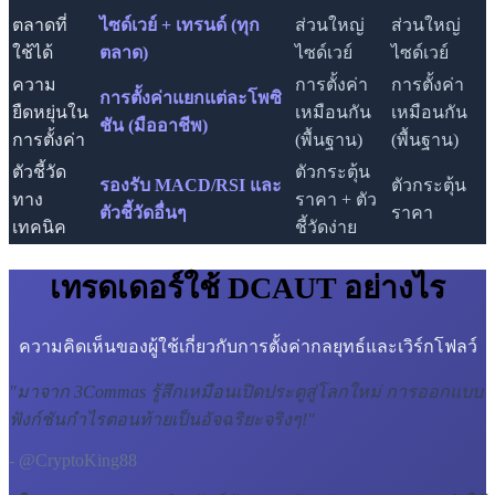
ตลาดที่
ไซด์เวย์ + เทรนด์ (ทุก
ส่วนใหญ่
ส่วนใหญ่
ใช้ได้
ตลาด)
ไซด์เวย์
ไซด์เวย์
ความ
การตั้งค่า
การตั้งค่า
การตั้งค่าแยกแต่ละโพซิ
ยืดหยุ่นใน
เหมือนกัน
เหมือนกัน
ชัน (มืออาชีพ)
การตั้งค่า
(พื้นฐาน)
(พื้นฐาน)
ตัวชี้วัด
ตัวกระตุ้น
รองรับ MACD/RSI และ
ตัวกระตุ้น
ทาง
ราคา + ตัว
ตัวชี้วัดอื่นๆ
ราคา
เทคนิค
ชี้วัดง่าย
เทรดเดอร์ใช้ DCAUT อย่างไร
ความคิดเห็นของผู้ใช้เกี่ยวกับการตั้งค่ากลยุทธ์และเวิร์กโฟลว์
"
มาจาก 3Commas รู้สึกเหมือนเปิดประตูสู่โลกใหม่ การออกแบบ
ฟังก์ชันกำไรตอนท้ายเป็นอัจฉริยะจริงๆ!
"
- @CryptoKing88