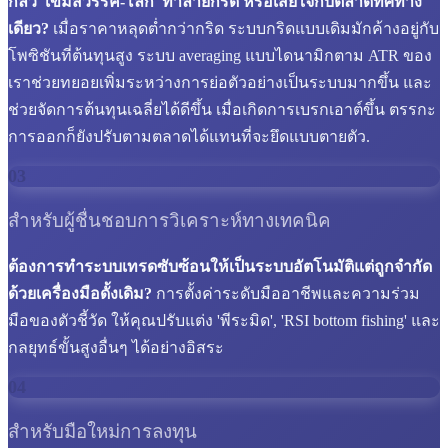
กลัว 'เข็มสวรรค์-โลก' ทำลายกริด หรือเสียใจกับตลาดทิศทาง
เดียว?
เมื่อราคาหลุดต่ำกว่ากริด ระบบกริดแบบเดิมมักค้างอยู่กับ
โพซิชันที่ต้นทุนสูง ระบบ averaging แบบไดนามิกตาม ATR ของ
เราช่วยทยอยเพิ่มระหว่างการย่อตัวอย่างเป็นระบบมากขึ้น และ
ช่วยจัดการต้นทุนเฉลี่ยได้ดีขึ้น เมื่อเกิดการเบรกเอาต์ขึ้น ตรรกะ
การออกก็ยังปรับตามตลาดได้แทนที่จะยึดแบบตายตัว.
03
สำหรับผู้ชื่นชอบการวิเคราะห์ทางเทคนิค
ต้องการทำระบบเทรดซับซ้อนให้เป็นระบบอัตโนมัติแต่ถูกจำกัด
ด้วยเครื่องมือดั้งเดิม?
การตั้งค่าระดับมืออาชีพและความร่วม
มือของตัวชี้วัด ให้คุณปรับแต่ง 'พีระมิด', 'RSI bottom fishing' และ
กลยุทธ์ขั้นสูงอื่นๆ ได้อย่างอิสระ
04
สำหรับมือใหม่การลงทุน