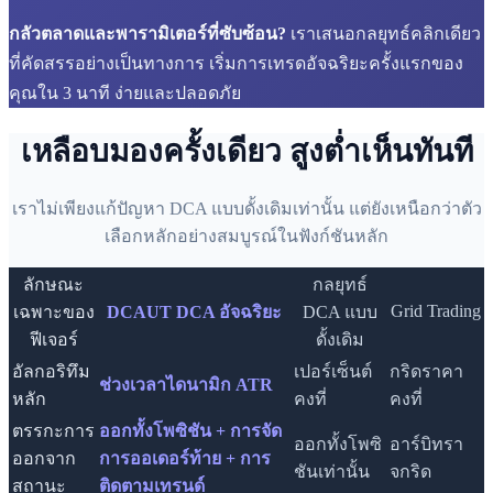
กลัวตลาดและพารามิเตอร์ที่ซับซ้อน?
เราเสนอกลยุทธ์คลิกเดียว
ที่คัดสรรอย่างเป็นทางการ เริ่มการเทรดอัจฉริยะครั้งแรกของ
คุณใน 3 นาที ง่ายและปลอดภัย
เหลือบมองครั้งเดียว สูงต่ำเห็นทันที
เราไม่เพียงแก้ปัญหา DCA แบบดั้งเดิมเท่านั้น แต่ยังเหนือกว่าตัว
เลือกหลักอย่างสมบูรณ์ในฟังก์ชันหลัก
ลักษณะ
กลยุทธ์
Grid Trading
เฉพาะของ
DCAUT DCA อัจฉริยะ
DCA แบบ
ฟีเจอร์
ดั้งเดิม
อัลกอริทึม
เปอร์เซ็นต์
กริดราคา
ช่วงเวลาไดนามิก ATR
หลัก
คงที่
คงที่
ตรรกะการ
ออกทั้งโพซิชัน + การจัด
ออกทั้งโพซิ
อาร์บิทรา
ออกจาก
การออเดอร์ท้าย + การ
ชันเท่านั้น
จกริด
สถานะ
ติดตามเทรนด์