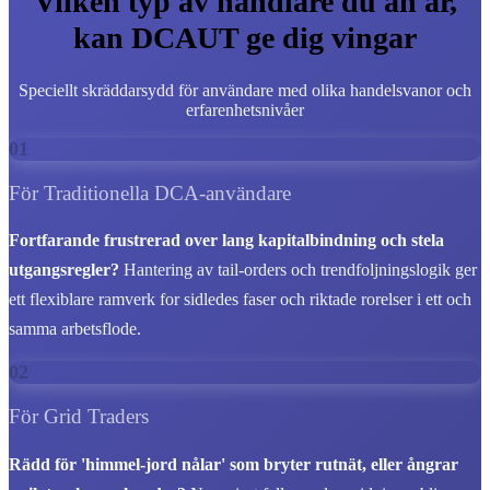
Vilken typ av handlare du än är,
kan DCAUT ge dig vingar
Speciellt skräddarsydd för användare med olika handelsvanor och
erfarenhetsnivåer
01
För Traditionella DCA-användare
Fortfarande frustrerad over lang kapitalbindning och stela
utgangsregler?
Hantering av tail-orders och trendfoljningslogik ger
ett flexiblare ramverk for sidledes faser och riktade rorelser i ett och
samma arbetsflode.
02
För Grid Traders
Rädd för 'himmel-jord nålar' som bryter rutnät, eller ångrar