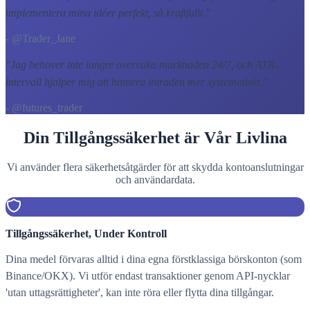
implementera mina idéer perfekt, så kraftfullt.
"
- @Trader_Jane
"
Jag behover inte langre overvaka marknaden 24/7, och ATR-
intervall hjalper mig att hantera intraden mer systematiskt.
"
- @futures_trader
Din Tillgångssäkerhet är Vår Livlina
Vi använder flera säkerhetsåtgärder för att skydda kontoanslutningar
och användardata.
Tillgångssäkerhet, Under Kontroll
Dina medel förvaras alltid i dina egna förstklassiga börskonton (som
Binance/OKX). Vi utför endast transaktioner genom API-nycklar
'utan uttagsrättigheter', kan inte röra eller flytta dina tillgångar.