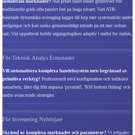
unilaterala marknader?
Nar priset faller under gridnivaer blir
traditionella grids ofta passivt fast pa hoga nivaer. Vart ATR-
baserade dynamiska averaging lagger till kop mer systematiskt under
nedgangar och kan sanka genomsnittligt intrade pa ett mer ordnat
satt. Vid uppatbrott forblir utgangslogiken adaptiv i stallet for statisk.
03
För Teknisk Analys Entusiaster
Vill automatisera komplexa handelssystem men begränsad av
primitiva verktyg?
Professionell nivå konfiguration och indikator
samarbete, låter dig fritt anpassa 'pyramid', 'RSI bottom fishing' och
andra avancerade strategier.
04
För Investering Nybörjare
Skrämd av komplexa marknader och parametrar?
Vi erbjuder