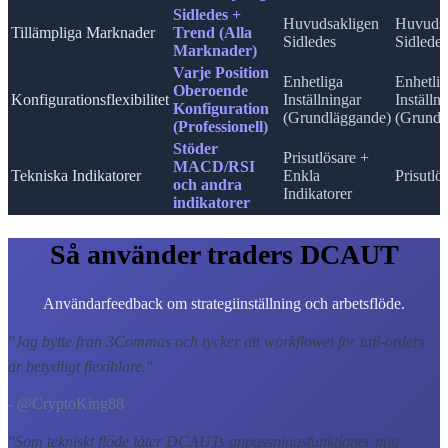
Sidledes +
Huvudsakligen
Huvudsa
Tillämpliga Marknader
Trend (Alla
Sidledes
Sidledes
Marknader)
Varje Position
Enhetliga
Enhetli
Oberoende
Konfigurationsflexibilitet
Inställningar
Inställn
Konfiguration
(Grundläggande)
(Grundl
(Professionell)
Stöder
Prisutlösare +
MACD/RSI
Tekniska Indikatorer
Enkla
Prisutlö
och andra
Indikatorer
indikatorer
Så använder traders DCAUT
Användarfeedback om strategiinställning och arbetsflöde.
"
Jag bytte fran 3Commas och tycker att workflowet for tail-orders
ar betydligt flexiblare.
"
- @CryptoKing88
"
Som tekniskt flöde låter DCAUTs anpassningsfunktioner mig