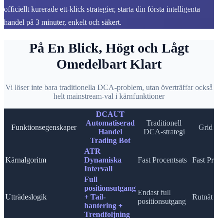
officiellt kurerade ett-klick strategier, starta din första intelligenta
handel på 3 minuter, enkelt och säkert.
På En Blick, Högt och Lågt
Omedelbart Klart
Vi löser inte bara traditionella DCA-problem, utan överträffar också
helt mainstream-val i kärnfunktioner
DCAUT
Automatiserad
Traditionell
Funktionsegenskaper
Grid 
Handel
DCA-strategi
Trading Bot
ATR
Kärnalgoritm
Dynamiska
Fast Procentsats
Fast Pri
Intervall
Full
positionsutgang
Endast full
Utträdeslogik
+ Tail-
Rutnät A
positionsutgang
hantering +
Trendfoljning