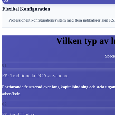
Flexibel Konfiguration
Professionellt konfigurationssystem med flera indikatorer som RSI
Vilken typ av 
Specie
01
För Traditionella DCA-användare
Fortfarande frustrerad over lang kapitalbindning och stela utga
arbetsflode.
02
För Grid Traders