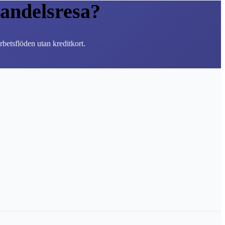
andelsresa?
betsflöden utan kreditkort.