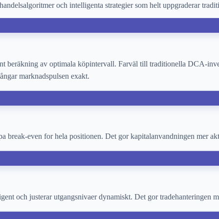
andelsalgoritmer och intelligenta strategier som helt uppgraderar trad
ent beräkning av optimala köpintervall. Farväl till traditionella DCA-inv
g fångar marknadspulsen exakt.
 pa break-even for hela positionen. Det gor kapitalanvandningen mer akt
igent och justerar utgangsnivaer dynamiskt. Det gor tradehanteringen me