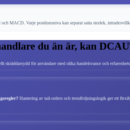
 och MACD. Varje positionsniva kan separat satta storlek, intradesvill
handlare du än är, kan DCAU
llt skräddarsydd för användare med olika handelsvanor och erfarenhet
ngsregler?
Hantering av tail-orders och trendfoljningslogik ger ett flexi