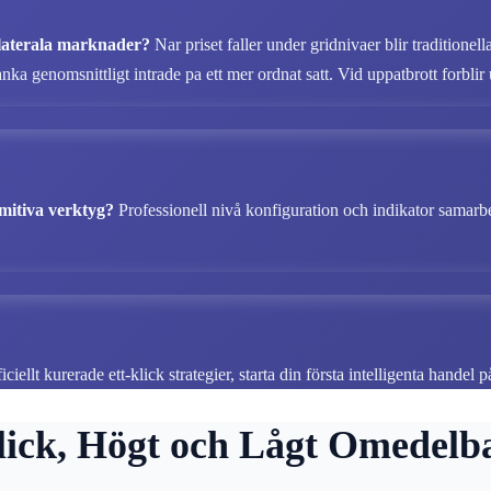
ilaterala marknader?
Nar priset faller under gridnivaer blir traditione
a genomsnittligt intrade pa ett mer ordnat satt. Vid uppatbrott forblir ut
mitiva verktyg?
Professionell nivå konfiguration och indikator samarbet
iciellt kurerade ett-klick strategier, starta din första intelligenta handel 
lick, Högt och Lågt Omedelba