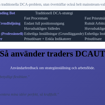
ra traditionella DCA-problem, utan överträffar också helt mainstream-val
ding Bot
Traditionell DCA-strategi
Fast Procentsats
Fast Prisrutnä
Trendfoljning
Endast full positionsutgang
Rutnät Arbitr
Huvudsakligen Sidledes
Huvudsaklige
(Professionell)
Enhetliga Inställningar (Grundläggande)
Enhetliga Ins
er
Prisutlösare + Enkla Indikatorer
Prisutlösare
Så använder traders DCAU
Användarfeedback om strategiinställning och arbetsflöde.
etydligt flexiblare.
"
era mina idéer perfekt, så kraftfullt.
"