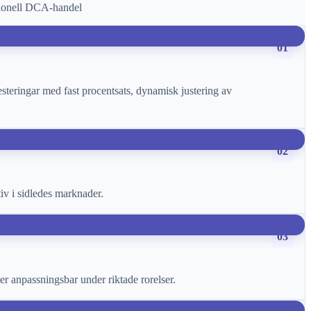
itionell DCA-handel
01
esteringar med fast procentsats, dynamisk justering av
02
iv i sidledes marknader.
03
r anpassningsbar under riktade rorelser.