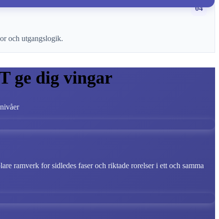
04
kor och utgangslogik.
T ge dig vingar
snivåer
blare ramverk for sidledes faser och riktade rorelser i ett och samma