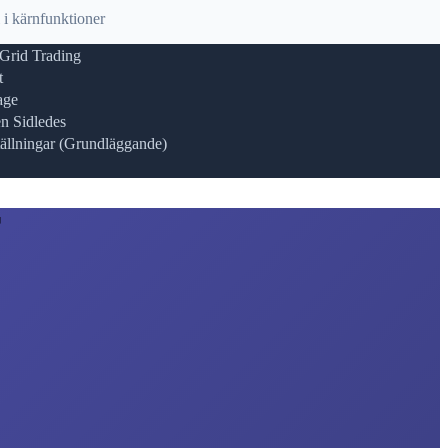
 i kärnfunktioner
Grid Trading
t
age
n Sidledes
tällningar (Grundläggande)
T