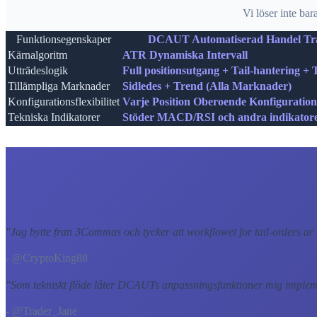
Vi löser inte ba
Funktionsegenskaper
DCAUT Automatiserad Handel Tra
Kärnalgoritm
ATR Dynamiska Intervall
Utträdeslogik
Full positionsutgang + Tail-hantering + 
Tillämpliga Marknader
Sidledes + Trend (Alla Marknader)
Konfigurationsflexibilitet
Varje Position Oberoende Konfiguration 
Tekniska Indikatorer
Stöder MACD/RSI och andra indikator
"
Jag bytte fran 3Commas och tycker att workflowet for tail-orders ar b
- @CryptoKing88
"
Som tekniskt flöde låter DCAUTs anpassningsfunktioner mig implement
- @Trader_Jane