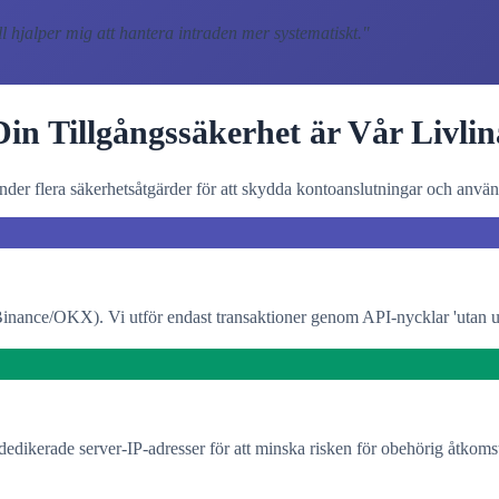
 hjalper mig att hantera intraden mer systematiskt.
"
Din Tillgångssäkerhet är Vår Livlin
nder flera säkerhetsåtgärder för att skydda kontoanslutningar och använ
nance/OKX). Vi utför endast transaktioner genom API-nycklar 'utan uttags
edikerade server-IP-adresser för att minska risken för obehörig åtkoms