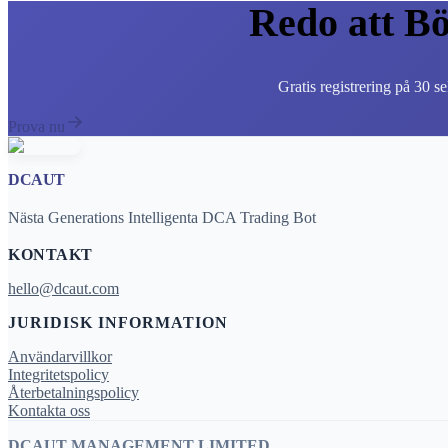
Redo att B
Gratis registrering på 30 
Prova nu
DCAUT
Nästa Generations Intelligenta DCA Trading Bot
KONTAKT
hello@dcaut.com
JURIDISK INFORMATION
Användarvillkor
Integritetspolicy
Återbetalningspolicy
Kontakta oss
DCAUT MANAGEMENT LIMITED