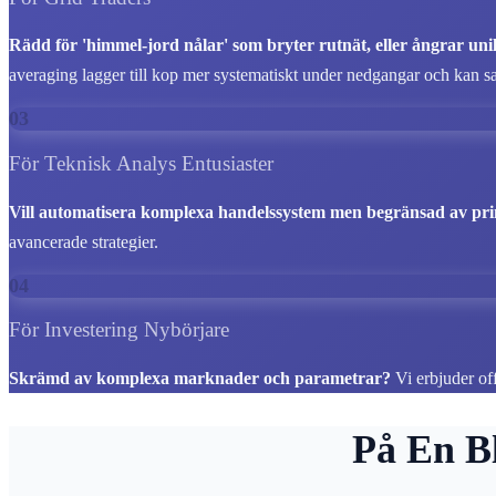
Rädd för 'himmel-jord nålar' som bryter rutnät, eller ångrar un
averaging lagger till kop mer systematiskt under nedgangar och kan sank
03
För Teknisk Analys Entusiaster
Vill automatisera komplexa handelssystem men begränsad av pri
avancerade strategier.
04
För Investering Nybörjare
Skrämd av komplexa marknader och parametrar?
Vi erbjuder off
På En B