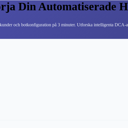
örja Din Automatiserade H
sekunder och botkonfiguration på 3 minuter. Utforska intelligenta DCA-ar