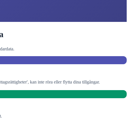
a
dardata.
rättigheter', kan inte röra eller flytta dina tillgångar.
t.