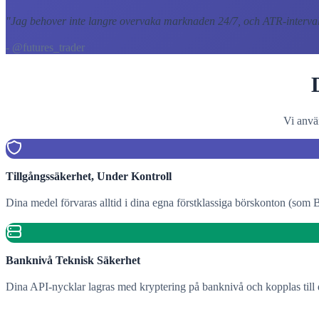
"
Jag behover inte langre overvaka marknaden 24/7, och ATR-intervall
- @futures_trader
Vi anvä
Tillgångssäkerhet, Under Kontroll
Dina medel förvaras alltid i dina egna förstklassiga börskonton (som Bi
Banknivå Teknisk Säkerhet
Dina API-nycklar lagras med kryptering på banknivå och kopplas till d