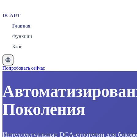
DCAUT
Главная
Функции
Блог
Попробовать сейчас
Автоматизирован
Поколения
Интеллектуальные DCA-стратегии для боковог