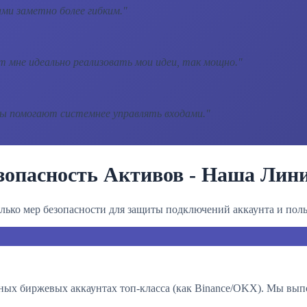
ми заметно более гибким.
"
 мне идеально реализовать мои идеи, так мощно.
"
лы помогают системнее управлять входами.
"
зопасность Активов - Наша Лин
лько мер безопасности для защиты подключений аккаунта и поль
ых биржевых аккаунтах топ-класса (как Binance/OKX). Мы выпол