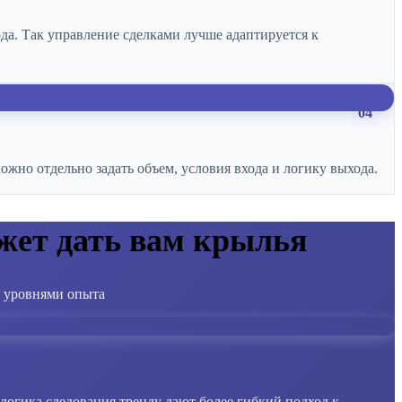
да. Так управление сделками лучше адаптируется к
04
жно отдельно задать объем, условия входа и логику выхода.
жет дать вам крылья
и уровнями опыта
логика следования тренду дают более гибкий подход к