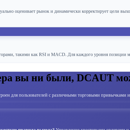
уально оценивает рынок и динамически корректирует цели выхо
орами, такими как RSI и MACD. Для каждого уровня позиции мо
ера вы ни были, DCAUT мо
роен для пользователей с различными торговыми привычками 
 жесткие правила выхода?
Управление хвостовыми ордерами и 