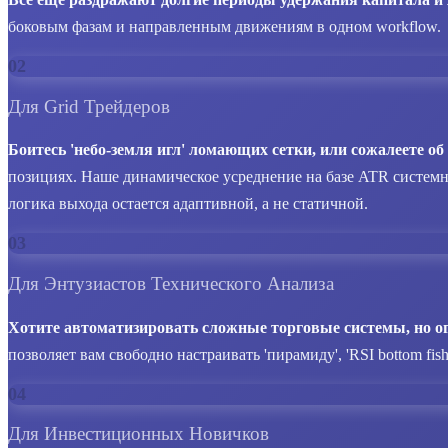
боковым фазам и направленным движениям в одном workflow.
02
Для Grid Трейдеров
Боитесь 'небо-земля игл' ломающих сетки, или сожалеете о
позициях. Наше динамическое усреднение на базе ATR системн
логика выхода остается адаптивной, а не статичной.
03
Для Энтузиастов Технического Анализа
Хотите автоматизировать сложные торговые системы, но
позволяет вам свободно настраивать 'пирамиду', 'RSI bottom fis
04
Для Инвестиционных Новичков