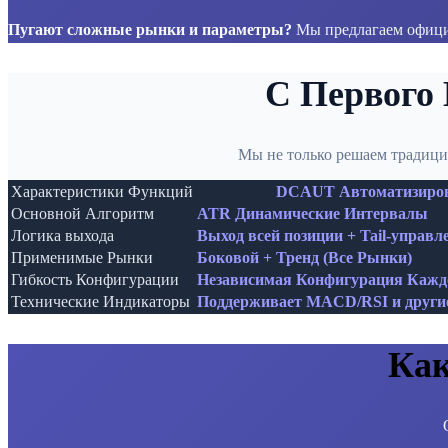
Пугают сложные рынки и параметры?
Мы предлагаем офици
С Первого 
Мы не только решаем традиц
Характеристики Функций
DCAUT Автоматизиров
Основной Алгоритм
ATR Динамические Интервалы
Логика выхода
Выход всей позиции + Tail-управл
Применимые Рынки
Боковой + Тренд (Все Рынки)
Гибкость Конфигурации
Независимая Конфигурация Кажд
Технические Индикаторы
Поддерживает MACD/RSI и други
Как