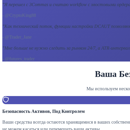
"
Я перешел с 3Commas и считаю workflow с хвостовыми ордера
- @CryptoKing88
"
Как технический поток, функции настройки DCAUT позволяют
- @Trader_Jane
"
Мне больше не нужно следить за рынком 24/7, а ATR-интерва
- @futures_trader
Ваша Бе
Мы используем неско
Безопасность Активов, Под Контролем
Ваши средства всегда остаются хранящимися в ваших собственн
не можем касаться или перемещать ваши активы.