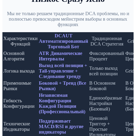
Мы не только решаем традиционные DCA проблемы, но и
полностью превосходим мейнстрим выборы в основных
функциях
DCAUT
Характеристики
Традиционная
Автоматизированный
Gri
Функций
DCA Стратегия
Торговый Бот
Основной
ATR Динамические
Фиксированный
Фикс
Алгоритм
Интервалы
Процент
Цено
Выход всей позиции +
Только выход
Логика выхода
Tail-управление +
Grid
всей позиции
Следование тренду
Применимые
Боковой + Тренд (Все
В Основном
В Ос
Рынки
Рынки)
Боковой
Боко
Независимая
Единообразные
Един
Гибкость
Конфигурация
Настройки
Наст
Конфигурации
Каждой Позиции
(Базовый)
(Баз
(Профессиональный)
Ценовой
Поддерживает
Технические
Триггер +
Цено
MACD/RSI и другие
Индикаторы
Простые
Триг
индикаторы
Индикаторы