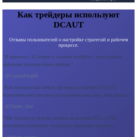
Как трейдеры используют
DCAUT
Отзывы пользователей о настройке стратегий и рабочем
процессе.
"
Я перешел с 3Commas и считаю workflow с хвостовыми
ордерами заметно более гибким.
"
- @CryptoKing88
"
Как технический поток, функции настройки DCAUT
позволяют мне идеально реализовать мои идеи, так мощно.
"
- @Trader_Jane
"
Мне больше не нужно следить за рынком 24/7, а ATR-
интервалы помогают системнее управлять входами.
"
- @futures_trader