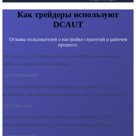
Как трейдеры используют
DCAUT
Отзывы пользователей о настройке стратегий и рабочем
процессе.
"
Я перешел с 3Commas и считаю workflow с хвостовыми
ордерами заметно более гибким.
"
- @CryptoKing88
"
Как технический поток, функции настройки DCAUT
позволяют мне идеально реализовать мои идеи, так мощно.
"
- @Trader_Jane
"
Мне больше не нужно следить за рынком 24/7, а ATR-
интервалы помогают системнее управлять входами.
"
- @futures_trader