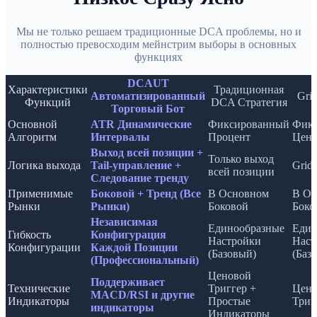
Мы не только решаем традиционные DCA проблемы, но и
полностью превосходим мейнстрим выборы в основных
функциях
DCAUT
Характеристики
Традиционная
Автоматизированный
Gri
Функций
DCA Стратегия
Торговый Бот
Основной
ATR Динамические
Фиксированный
Фикс
Алгоритм
Интервалы
Процент
Цено
Выход всей позиции +
Только выход
Логика выхода
Tail-управление +
Grid
всей позиции
Следование тренду
Применимые
Боковой + Тренд (Все
В Основном
В Ос
Рынки
Рынки)
Боковой
Боко
Независимая
Единообразные
Един
Гибкость
Конфигурация
Настройки
Наст
Конфигурации
Каждой Позиции
(Базовый)
(Баз
(Профессиональный)
Ценовой
Поддерживает
Технические
Триггер +
Цено
MACD/RSI и другие
Индикаторы
Простые
Триг
индикаторы
Индикаторы