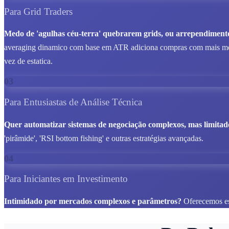
Para Grid Traders
Medo de 'agulhas céu-terra' quebrarem grids, ou arrependimento
averaging dinamico com base em ATR adiciona compras com mais meto
vez de estatica.
03
Para Entusiastas de Análise Técnica
Quer automatizar sistemas de negociação complexos, mas limitad
'pirâmide', 'RSI bottom fishing' e outras estratégias avançadas.
04
Para Iniciantes em Investimento
Intimidado por mercados complexos e parâmetros?
Oferecemos est