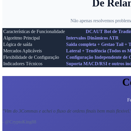
De Relan
Não apenas resolvemos problema
Características de Funcionalidade
DCAUT Bot de Tradin
Algoritmo Principal
Intervalos Dinâmicos ATR
Lógica de saída
Saida completa + Gestao Tail + 
Mercados Aplicáveis
Lateral + Tendência (Todos os 
Flexibilidade de Configuração
Configuração Independente de Ca
Indicadores Técnicos
Suporta MACD/RSI e outros ind
C
Fe
"
Vim do 3Commas e achei o fluxo de ordens finais bem mais flexivel.
- @CryptoKing88