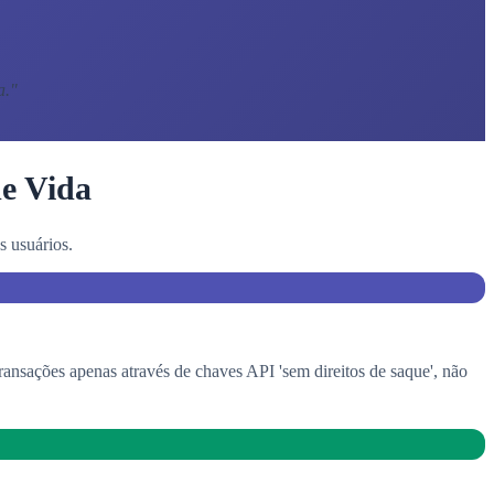
a.
"
de Vida
 usuários.
sações apenas através de chaves API 'sem direitos de saque', não