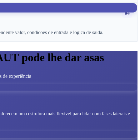
04
ente valor, condicoes de entrada e logica de saida.
AUT pode lhe dar asas
s de experiência
oferecem uma estrutura mais flexivel para lidar com fases laterais e