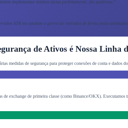
item implementar minhas ideias perfeitamente, tão poderoso.
"
ervalos ATR me ajudam a gerenciar entradas de forma mais sistematic
gurança de Ativos é Nossa Linha 
rias medidas de segurança para proteger conexões de conta e dados dos
 de exchange de primeira classe (como Binance/OKX). Executamos tran