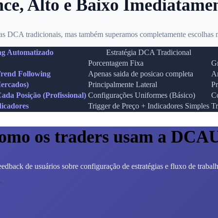
ce, Alto e Baixo Imediatame
s DCA tradicionais, mas também superamos completamente escolhas m
g Automatizado
Estratégia DCA Tradicional
Porcentagem Fixa
Gr
Trend Following
Apenas saida de posicao completa
Ar
Mercados)
Principalmente Lateral
Pr
da Posição (Profissional)
Configurações Uniformes (Básico)
Co
icadores
Trigger de Preço + Indicadores Simples
Tr
omo os traders usam a DCA
edback de usuários sobre configuração de estratégias e fluxo de trabal
"