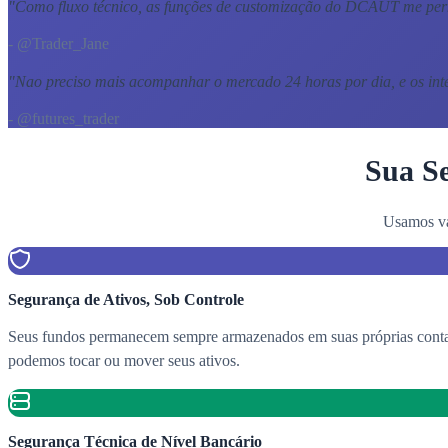
"
Como fluxo técnico, as funções de customização do DCAUT me perm
- @Trader_Jane
"
Nao preciso mais acompanhar o mercado 24 horas por dia, e os int
- @futures_trader
Sua Se
Usamos vá
Segurança de Ativos, Sob Controle
Seus fundos permanecem sempre armazenados em suas próprias contas
podemos tocar ou mover seus ativos.
Segurança Técnica de Nível Bancário