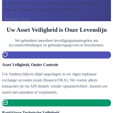
"
Ik hoef de markt niet meer 24/7 te volgen en ATR-intervallen
helpen me instappen systematischer te beheren.
"
- @futures_trader
Uw Asset Veiligheid is Onze Levenslijn
We gebruiken meerdere beveiligingsmaatregelen om
accountverbindingen en gebruikersgegevens te beschermen.
Asset Veiligheid, Onder Controle
Uw fondsen blijven altijd opgeslagen in uw eigen topklasse
exchange accounts (zoals Binance/OKX). We voeren alleen
transacties uit via API sleutels 'zonder opnamerechten', kunnen uw
assets niet aanraken of verplaatsen.
Bankklasse Technische Veiligheid