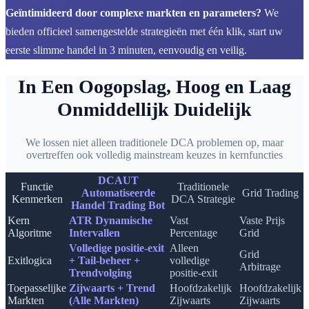
Geïntimideerd door complexe markten en parameters?
We
bieden officieel samengestelde strategieën met één klik, start uw
eerste slimme handel in 3 minuten, eenvoudig en veilig.
In Een Oogopslag, Hoog en Laag
Onmiddellijk Duidelijk
We lossen niet alleen traditionele DCA problemen op, maar
overtreffen ook volledig mainstream keuzes in kernfuncties
DCAUT
Functie
Traditionele
Automatiseerde
Grid Trading
Kenmerken
DCA Strategie
Handel Trading Bot
Kern
ATR Dynamische
Vast
Vaste Prijs
Algoritme
Intervallen
Percentage
Grid
Volledige positie-exit
Alleen
Grid
Exitlogica
+ Tail-beheer +
volledige
Arbitrage
Trendvolging
positie-exit
Toepasselijke
Zijwaarts + Trend
Hoofdzakelijk
Hoofdzakelijk
Markten
(Alle Markten)
Zijwaarts
Zijwaarts