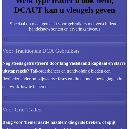
Welk type trader u ook bent,
DCAUT kan u vleugels geven
Speciaal op maat gemaakt voor gebruikers met verschillende
handelsgewoonten en ervaringsniveaus
01
Voor Traditionele DCA Gebruikers
Nog steeds gefrustreerd door lang vaststaand kapitaal en starre
uitstapregels?
Tail-orderbeheer en trendvolging bieden een
flexibeler kader om zijwaartse fases en directionele bewegingen in
een workflow te beheren.
02
Voor Grid Traders
Bang voor 'hemel-aarde naalden' die grids breken, of spijt