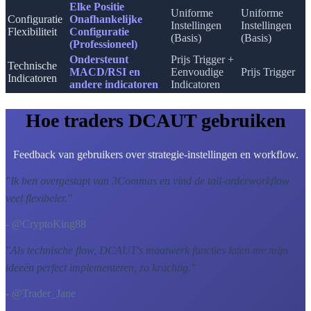
Elke Positie
Uniforme
Uniforme
Configuratie
Onafhankelijke
Instellingen
Instellingen
Flexibiliteit
Configuratie
(Basis)
(Basis)
(Professioneel)
Ondersteunt
Prijs Trigger +
Technische
MACD/RSI en
Eenvoudige
Prijs Trigger
Indicatoren
andere indicatoren
Indicatoren
Hoe traders DCAUT gebruiken
Feedback van gebruikers over strategie-instellingen en workflow.
"
Ik ben overgestapt van 3Commas en vind de tail-orderworkflow
veel flexibeler.
"
- @CryptoKing88
"
Als technische flow, DCAUT's maatwerk functies laten me mijn
ideeën perfect implementeren, zo krachtig.
"
- @Trader_Jane