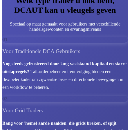
Welk type trader u ook bent,
DCAUT kan u vleugels geven
Speciaal op maat gemaakt voor gebruikers met verschillende
handelsgewoonten en ervaringsniveaus
01
Voor Traditionele DCA Gebruikers
Nog steeds gefrustreerd door lang vaststaand kapitaal en starre
uitstapregels?
Tail-orderbeheer en trendvolging bieden een
flexibeler kader om zijwaartse fases en directionele bewegingen in
een workflow te beheren.
02
Voor Grid Traders
Bang voor 'hemel-aarde naalden' die grids breken, of spijt