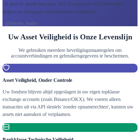
"
Ik hoef de markt niet meer 24/7 te volgen en ATR-intervallen
helpen me instappen systematischer te beheren.
"
- @futures_trader
Uw Asset Veiligheid is Onze Levenslijn
We gebruiken meerdere beveiligingsmaatregelen om
accountverbindingen en gebruikersgegevens te beschermen.
Asset Veiligheid, Onder Controle
Uw fondsen blijven altijd opgeslagen in uw eigen topklasse
exchange accounts (zoals Binance/OKX). We voeren alleen
transacties uit via API sleutels 'zonder opnamerechten', kunnen uw
assets niet aanraken of verplaatsen.
Bankklasse Technische Veiligheid