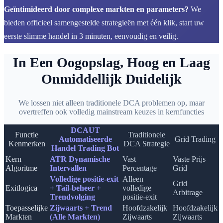
Geïntimideerd door complexe markten en parameters?
We
bieden officieel samengestelde strategieën met één klik, start uw
eerste slimme handel in 3 minuten, eenvoudig en veilig.
In Een Oogopslag, Hoog en Laag
Onmiddellijk Duidelijk
We lossen niet alleen traditionele DCA problemen op, maar
overtreffen ook volledig mainstream keuzes in kernfuncties
DCAUT
Functie
Traditionele
Automatiseerde
Grid Trading
Kenmerken
DCA Strategie
Handel Trading Bot
Kern
ATR Dynamische
Vast
Vaste Prijs
Algoritme
Intervallen
Percentage
Grid
Volledige positie-exit
Alleen
Grid
Exitlogica
+ Tail-beheer +
volledige
Arbitrage
Trendvolging
positie-exit
Toepasselijke
Zijwaarts + Trend
Hoofdzakelijk
Hoofdzakelijk
Markten
(Alle Markten)
Zijwaarts
Zijwaarts