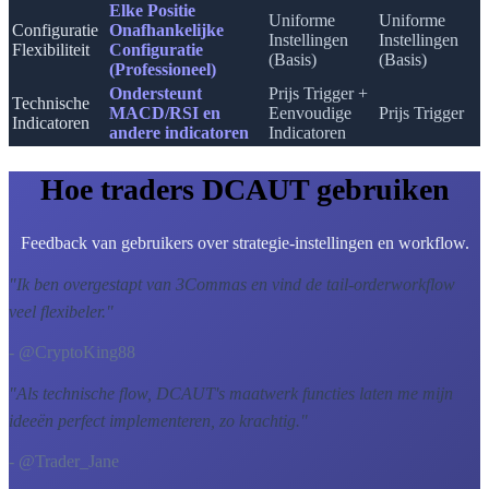
Elke Positie
Uniforme
Uniforme
Configuratie
Onafhankelijke
Instellingen
Instellingen
Flexibiliteit
Configuratie
(Basis)
(Basis)
(Professioneel)
Ondersteunt
Prijs Trigger +
Technische
MACD/RSI en
Eenvoudige
Prijs Trigger
Indicatoren
andere indicatoren
Indicatoren
Hoe traders DCAUT gebruiken
Feedback van gebruikers over strategie-instellingen en workflow.
"
Ik ben overgestapt van 3Commas en vind de tail-orderworkflow
veel flexibeler.
"
- @CryptoKing88
"
Als technische flow, DCAUT's maatwerk functies laten me mijn
ideeën perfect implementeren, zo krachtig.
"
- @Trader_Jane