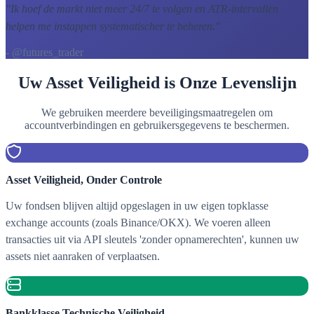
"
Ik hoef de markt niet meer 24/7 te volgen en ATR-intervallen
helpen me instappen systematischer te beheren.
"
- @futures_trader
Uw Asset Veiligheid is Onze Levenslijn
We gebruiken meerdere beveiligingsmaatregelen om
accountverbindingen en gebruikersgegevens te beschermen.
Asset Veiligheid, Onder Controle
Uw fondsen blijven altijd opgeslagen in uw eigen topklasse
exchange accounts (zoals Binance/OKX). We voeren alleen
transacties uit via API sleutels 'zonder opnamerechten', kunnen uw
assets niet aanraken of verplaatsen.
Bankklasse Technische Veiligheid