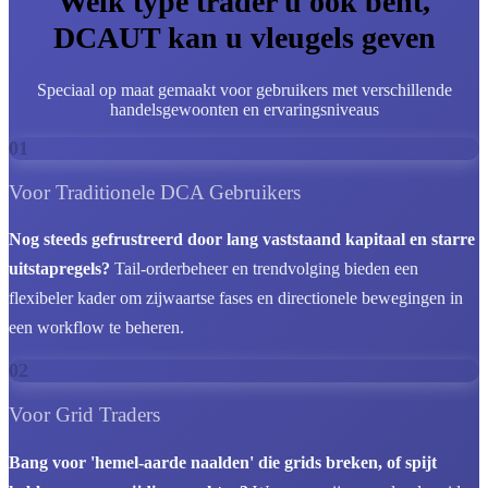
Welk type trader u ook bent,
DCAUT kan u vleugels geven
Speciaal op maat gemaakt voor gebruikers met verschillende
handelsgewoonten en ervaringsniveaus
01
Voor Traditionele DCA Gebruikers
Nog steeds gefrustreerd door lang vaststaand kapitaal en starre
uitstapregels?
Tail-orderbeheer en trendvolging bieden een
flexibeler kader om zijwaartse fases en directionele bewegingen in
een workflow te beheren.
02
Voor Grid Traders
Bang voor 'hemel-aarde naalden' die grids breken, of spijt