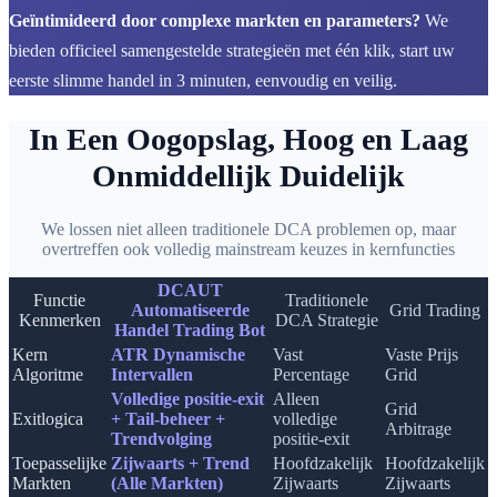
Geïntimideerd door complexe markten en parameters?
We
bieden officieel samengestelde strategieën met één klik, start uw
eerste slimme handel in 3 minuten, eenvoudig en veilig.
In Een Oogopslag, Hoog en Laag
Onmiddellijk Duidelijk
We lossen niet alleen traditionele DCA problemen op, maar
overtreffen ook volledig mainstream keuzes in kernfuncties
DCAUT
Functie
Traditionele
Automatiseerde
Grid Trading
Kenmerken
DCA Strategie
Handel Trading Bot
Kern
ATR Dynamische
Vast
Vaste Prijs
Algoritme
Intervallen
Percentage
Grid
Volledige positie-exit
Alleen
Grid
Exitlogica
+ Tail-beheer +
volledige
Arbitrage
Trendvolging
positie-exit
Toepasselijke
Zijwaarts + Trend
Hoofdzakelijk
Hoofdzakelijk
Markten
(Alle Markten)
Zijwaarts
Zijwaarts