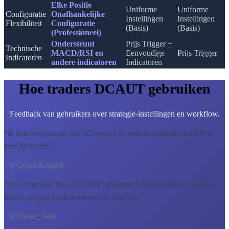
Elke Positie
Uniforme
Uniforme
Configuratie
Onafhankelijke
Instellingen
Instellingen
Flexibiliteit
Configuratie
(Basis)
(Basis)
(Professioneel)
Ondersteunt
Prijs Trigger +
Technische
MACD/RSI en
Eenvoudige
Prijs Trigger
Indicatoren
andere indicatoren
Indicatoren
Hoe traders DCAUT gebruiken
Feedback van gebruikers over strategie-instellingen en workflow.
"
Ik ben overgestapt van 3Commas en vind de tail-orderworkflow
veel flexibeler.
"
- @CryptoKing88
"
Als technische flow, DCAUT's maatwerk functies laten me mijn
ideeën perfect implementeren, zo krachtig.
"
- @Trader_Jane