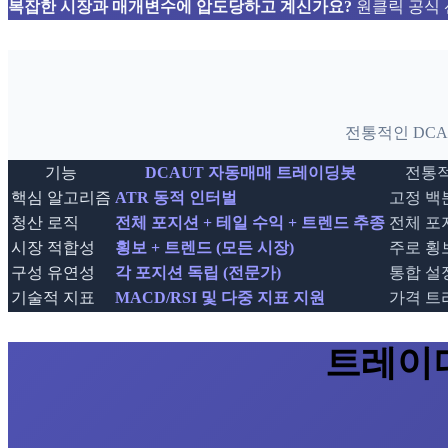
복잡한 시장과 매개변수에 압도당하고 계신가요?
원클릭 공식 
전통적인 DC
기능
DCAUT 자동매매 트레이딩봇
전통적
핵심 알고리즘
ATR 동적 인터벌
고정 백
청산 로직
전체 포지션 + 테일 수익 + 트렌드 추종
전체 포
시장 적합성
횡보 + 트렌드 (모든 시장)
주로 횡
구성 유연성
각 포지션 독립 (전문가)
통합 설정
기술적 지표
MACD/RSI 및 다중 지표 지원
가격 트
트레이더