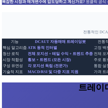
복잡한 시장과 매개변수에 압도당하고 계신가요?
원클릭 공식 
전통적인 DC
기능
DCAUT 자동매매 트레이딩봇
전통적
핵심 알고리즘
ATR 동적 인터벌
고정 백
청산 로직
전체 포지션 + 테일 수익 + 트렌드 추종
전체 포
시장 적합성
횡보 + 트렌드 (모든 시장)
주로 횡
구성 유연성
각 포지션 독립 (전문가)
통합 설정
기술적 지표
MACD/RSI 및 다중 지표 지원
가격 트
트레이더