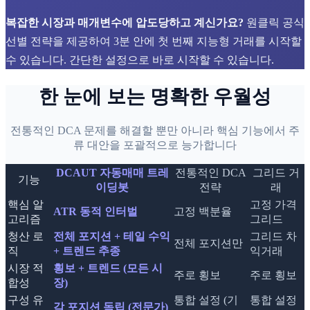
복잡한 시장과 매개변수에 압도당하고 계신가요?
원클릭 공식
선별 전략을 제공하여 3분 안에 첫 번째 지능형 거래를 시작할
수 있습니다. 간단한 설정으로 바로 시작할 수 있습니다.
한 눈에 보는 명확한 우월성
전통적인 DCA 문제를 해결할 뿐만 아니라 핵심 기능에서 주
류 대안을 포괄적으로 능가합니다
DCAUT 자동매매 트레
전통적인 DCA
그리드 거
기능
이딩봇
전략
래
핵심 알
고정 가격
ATR 동적 인터벌
고정 백분율
고리즘
그리드
청산 로
전체 포지션 + 테일 수익
그리드 차
전체 포지션만
직
+ 트렌드 추종
익거래
시장 적
횡보 + 트렌드 (모든 시
주로 횡보
주로 횡보
합성
장)
구성 유
통합 설정 (기
통합 설정
각 포지션 독립 (전문가)