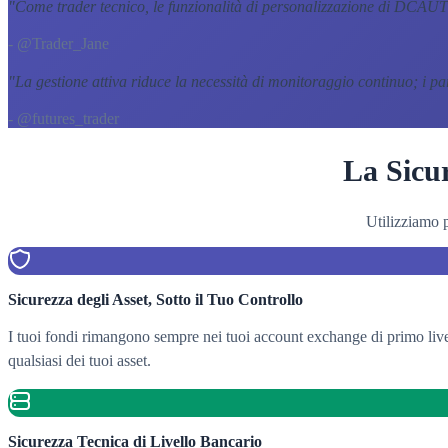
"
Come trader tecnico, le funzionalità di personalizzazione di DCAUT
- @Trader_Jane
"
La gestione attiva riduce la necessità di monitoraggio continuo; i p
- @futures_trader
La Sicur
Utilizziamo p
Sicurezza degli Asset, Sotto il Tuo Controllo
I tuoi fondi rimangono sempre nei tuoi account exchange di primo live
qualsiasi dei tuoi asset.
Sicurezza Tecnica di Livello Bancario