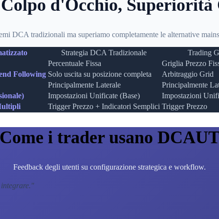
 Colpo d'Occhio, Superiorità
emi DCA tradizionali ma superiamo completamente le alternative mainst
atizzato
Strategia DCA Tradizionale
Trading G
Percentuale Fissa
Griglia Prezzo Fis
rend Following
Solo uscita su posizione completa
Arbitraggio Grid
Principalmente Laterale
Principalmente Lat
sionale)
Impostazioni Unificate (Base)
Impostazioni Unifi
ltipli
Trigger Prezzo + Indicatori Semplici
Trigger Prezzo
Come i trader usano DCAU
Feedback degli utenti su configurazione strategica e workflow.
 integrare.
"