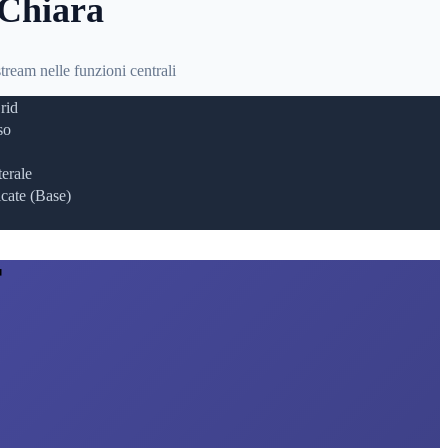
 Chiara
ream nelle funzioni centrali
rid
so
erale
cate (Base)
T