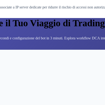
ociate a IP server dedicate per ridurre il rischio di accessi non autorizz
e il Tuo Viaggio di Tradi
econdi e configurazione del bot in 3 minuti. Esplora workflow DCA intel