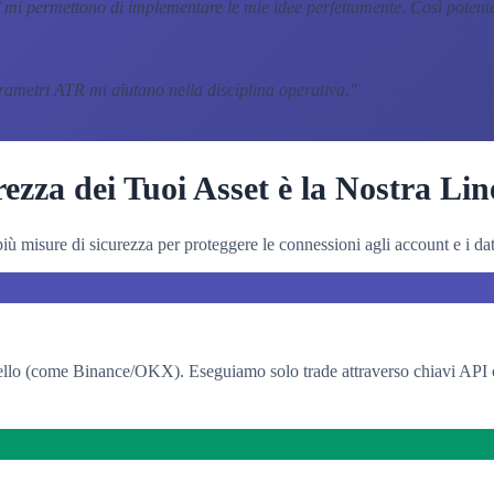
 mi permettono di implementare le mie idee perfettamente. Così potent
arametri ATR mi aiutano nella disciplina operativa.
"
ezza dei Tuoi Asset è la Nostra Lin
iù misure di sicurezza per proteggere le connessioni agli account e i dati
llo (come Binance/OKX). Eseguiamo solo trade attraverso chiavi API con