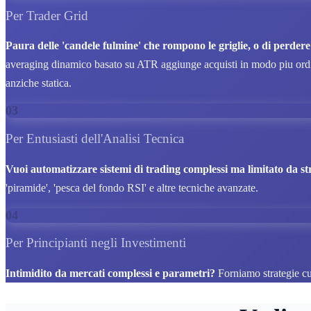
Per Trader Grid
Paura delle 'candele fulmine' che rompono le griglie, o di perdere
averaging dinamico basato su ATR aggiunge acquisti in modo piu ordinato
anziche statica.
03
Per Entusiasti dell'Analisi Tecnica
Vuoi automatizzare sistemi di trading complessi ma limitato da s
'piramide', 'pesca del fondo RSI' e altre tecniche avanzate.
04
Per Principianti negli Investimenti
Intimidito da mercati complessi e parametri?
Forniamo strategie cur