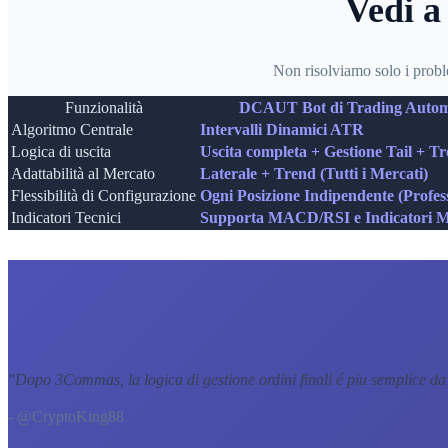
Vedi a
Non risolviamo solo i probl
Funzionalità
DCAUT Bot di Trading Autom
Algoritmo Centrale
Intervalli Dinamici ATR
Logica di uscita
Uscita completa + Gestione Tail + T
Adattabilità al Mercato
Laterale + Trend (Tutti i Mercati)
Flessibilità di Configurazione
Ogni Posizione Indipendente (Profes
Indicatori Tecnici
Supporta MACD/RSI e Indicatori Mu
"
Dopo 3Commas, la logica di gestione ordini finali é piu semplice da
- @CryptoKing88