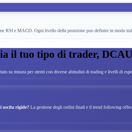
ome RSI e MACD. Ogni livello della posizione puo definire in modo indip
a il tuo tipo di trader, DCAU
tato su misura per utenti con diverse abitudini di trading e livelli di esp
i uscita rigide?
La gestione degli ordini finali e il trend following offr