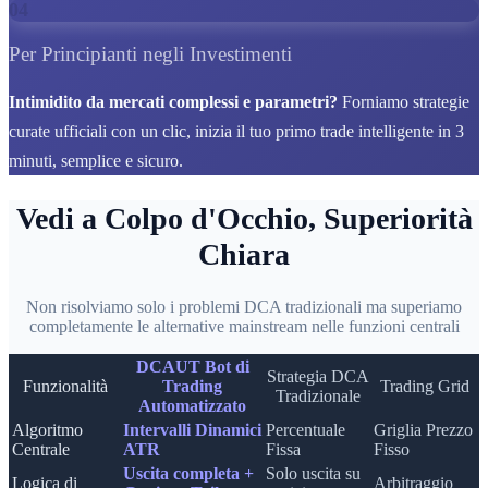
04
Per Principianti negli Investimenti
Intimidito da mercati complessi e parametri?
Forniamo strategie
curate ufficiali con un clic, inizia il tuo primo trade intelligente in 3
minuti, semplice e sicuro.
Vedi a Colpo d'Occhio, Superiorità
Chiara
Non risolviamo solo i problemi DCA tradizionali ma superiamo
completamente le alternative mainstream nelle funzioni centrali
DCAUT Bot di
Strategia DCA
Funzionalità
Trading
Trading Grid
Tradizionale
Automatizzato
Algoritmo
Intervalli Dinamici
Percentuale
Griglia Prezzo
Centrale
ATR
Fissa
Fisso
Uscita completa +
Solo uscita su
Logica di
Arbitraggio