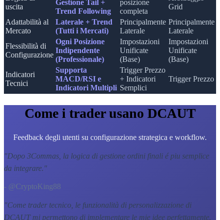
Gestione Tail +
posizione
uscita
Grid
Trend Following
completa
Adattabilità al
Laterale + Trend
Principalmente
Principalmente
Mercato
(Tutti i Mercati)
Laterale
Laterale
Ogni Posizione
Impostazioni
Impostazioni
Flessibilità di
Indipendente
Unificate
Unificate
Configurazione
(Professionale)
(Base)
(Base)
Supporta
Trigger Prezzo
Indicatori
MACD/RSI e
+ Indicatori
Trigger Prezzo
Tecnici
Indicatori Multipli
Semplici
Come i trader usano DCAUT
Feedback degli utenti su configurazione strategica e workflow.
"
Dopo 3Commas, la logica di gestione ordini finali é piu semplice
da integrare.
"
- @CryptoKing88
"
Come trader tecnico, le funzionalità di personalizzazione di
DCAUT mi permettono di implementare le mie idee perfettamente.