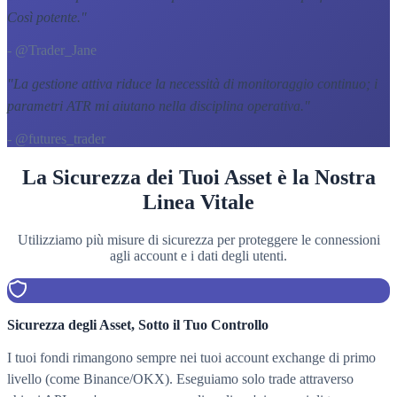
Così potente.
"
- @Trader_Jane
"
La gestione attiva riduce la necessità di monitoraggio continuo; i
parametri ATR mi aiutano nella disciplina operativa.
"
- @futures_trader
La Sicurezza dei Tuoi Asset è la Nostra
Linea Vitale
Utilizziamo più misure di sicurezza per proteggere le connessioni
agli account e i dati degli utenti.
Sicurezza degli Asset, Sotto il Tuo Controllo
I tuoi fondi rimangono sempre nei tuoi account exchange di primo
livello (come Binance/OKX). Eseguiamo solo trade attraverso