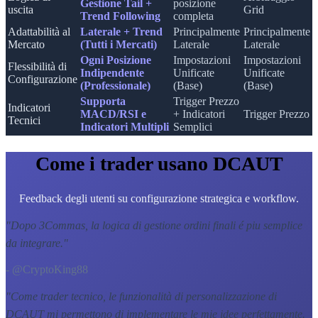
Gestione Tail +
posizione
uscita
Grid
Trend Following
completa
Adattabilità al
Laterale + Trend
Principalmente
Principalmente
Mercato
(Tutti i Mercati)
Laterale
Laterale
Ogni Posizione
Impostazioni
Impostazioni
Flessibilità di
Indipendente
Unificate
Unificate
Configurazione
(Professionale)
(Base)
(Base)
Supporta
Trigger Prezzo
Indicatori
MACD/RSI e
+ Indicatori
Trigger Prezzo
Tecnici
Indicatori Multipli
Semplici
Come i trader usano DCAUT
Feedback degli utenti su configurazione strategica e workflow.
"
Dopo 3Commas, la logica di gestione ordini finali é piu semplice
da integrare.
"
- @CryptoKing88
"
Come trader tecnico, le funzionalità di personalizzazione di
DCAUT mi permettono di implementare le mie idee perfettamente.