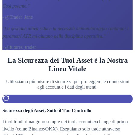
Così potente.
"
- @Trader_Jane
"
La gestione attiva riduce la necessità di monitoraggio continuo; i
parametri ATR mi aiutano nella disciplina operativa.
"
- @futures_trader
La Sicurezza dei Tuoi Asset è la Nostra
Linea Vitale
Utilizziamo più misure di sicurezza per proteggere le connessioni
agli account e i dati degli utenti.
Sicurezza degli Asset, Sotto il Tuo Controllo
I tuoi fondi rimangono sempre nei tuoi account exchange di primo
livello (come Binance/OKX). Eseguiamo solo trade attraverso