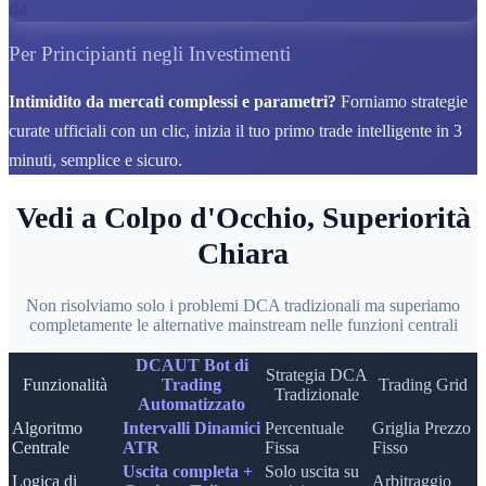
04
Per Principianti negli Investimenti
Intimidito da mercati complessi e parametri?
Forniamo strategie
curate ufficiali con un clic, inizia il tuo primo trade intelligente in 3
minuti, semplice e sicuro.
Vedi a Colpo d'Occhio, Superiorità
Chiara
Non risolviamo solo i problemi DCA tradizionali ma superiamo
completamente le alternative mainstream nelle funzioni centrali
DCAUT Bot di
Strategia DCA
Funzionalità
Trading
Trading Grid
Tradizionale
Automatizzato
Algoritmo
Intervalli Dinamici
Percentuale
Griglia Prezzo
Centrale
ATR
Fissa
Fisso
Uscita completa +
Solo uscita su
Logica di
Arbitraggio