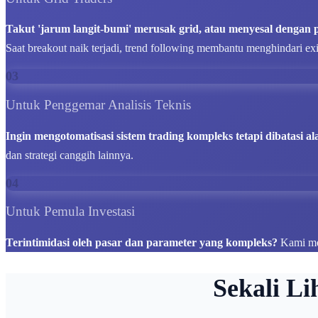
Takut 'jarum langit-bumi' merusak grid, atau menyesal dengan 
Saat breakout naik terjadi, trend following membantu menghindari exit
03
Untuk Penggemar Analisis Teknis
Ingin mengotomatisasi sistem trading kompleks tetapi dibatasi ala
dan strategi canggih lainnya.
04
Untuk Pemula Investasi
Terintimidasi oleh pasar dan parameter yang kompleks?
Kami me
Sekali Li