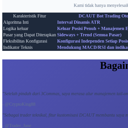
Kami tidak hanya menyelesaik
Karakteristik Fitur
DCAUT Bot Trading Oto
Algoritma Inti
Interval Dinamis ATR
Logika keluar
Keluar Posisi Penuh + Manajemen E
Pasar yang Dapat Diterapkan
Sideways + Trend (Semua Pasar)
Fleksibilitas Konfigurasi
Konfigurasi Independen Setiap Posisi
Indikator Teknis
Mendukung MACD/RSI dan indikat
Bagai
"
Setelah pindah dari 3Commas, saya merasa alur manajemen tail-orde
- @CryptoKing88
"
Sebagai trader teknikal, fitur kustomisasi DCAUT membantu saya m
- @Trader_Jane