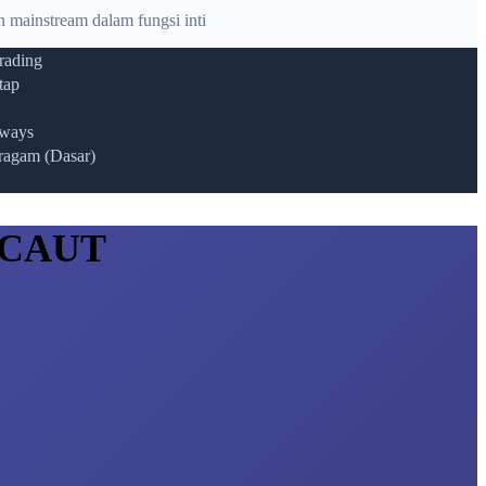
 mainstream dalam fungsi inti
rading
tap
eways
ragam (Dasar)
 DCAUT