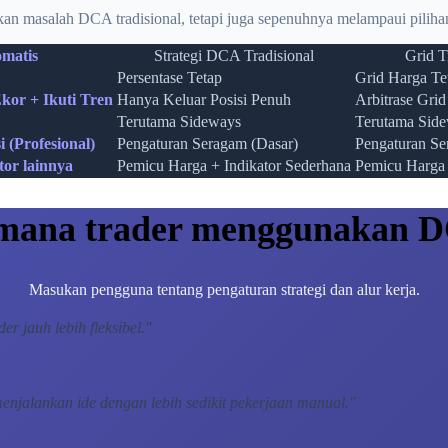
an masalah DCA tradisional, tetapi juga sepenuhnya melampaui pilihan
matis
Strategi DCA Tradisional
Grid T
Persentase Tetap
Grid Harga Te
kor + Ikuti Tren
Hanya Keluar Posisi Penuh
Arbitrase Grid
Terutama Sideways
Terutama Sid
 (Profesional)
Pengaturan Seragam (Dasar)
Pengaturan Se
or lainnya
Pemicu Harga + Indikator Sederhana
Pemicu Harga
mana trader menggunakan
Masukan pengguna tentang pengaturan strategi dan alur kerja.
r jauh lebih fleksibel.
"
enjalankan ide dengan lebih sedikit pekerjaan manual.
"