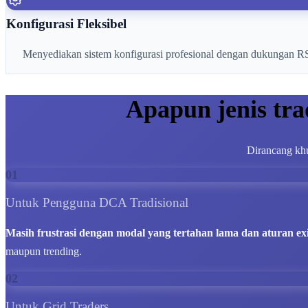
Konfigurasi Fleksibel
Menyediakan sistem konfigurasi profesional dengan dukungan RSI,
Apapun jenis tr
Dirancang khu
01
Untuk Pengguna DCA Tradisional
Masih frustrasi dengan modal yang tertahan lama dan aturan ex
maupun trending.
02
Untuk Grid Traders