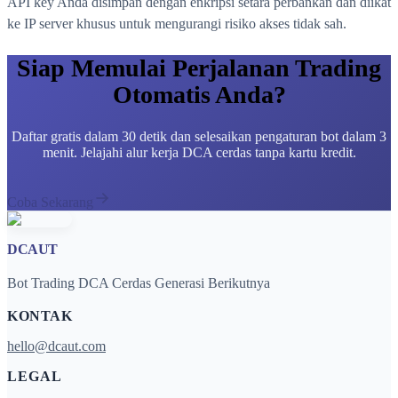
API key Anda disimpan dengan enkripsi setara perbankan dan diikat
ke IP server khusus untuk mengurangi risiko akses tidak sah.
Siap Memulai Perjalanan Trading
Otomatis Anda?
Daftar gratis dalam 30 detik dan selesaikan pengaturan bot dalam 3
menit. Jelajahi alur kerja DCA cerdas tanpa kartu kredit.
Coba Sekarang
DCAUT
Bot Trading DCA Cerdas Generasi Berikutnya
KONTAK
hello@dcaut.com
LEGAL